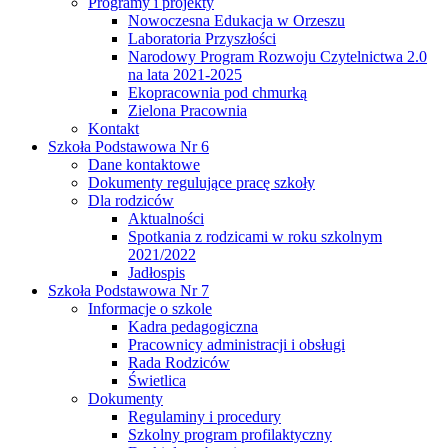
Programy i projekty
Nowoczesna Edukacja w Orzeszu
Laboratoria Przyszłości
Narodowy Program Rozwoju Czytelnictwa 2.0
na lata 2021-2025
Ekopracownia pod chmurką
Zielona Pracownia
Kontakt
Szkoła Podstawowa Nr 6
Dane kontaktowe
Dokumenty regulujące pracę szkoły
Dla rodziców
Aktualności
Spotkania z rodzicami w roku szkolnym
2021/2022
Jadłospis
Szkoła Podstawowa Nr 7
Informacje o szkole
Kadra pedagogiczna
Pracownicy administracji i obsługi
Rada Rodziców
Świetlica
Dokumenty
Regulaminy i procedury
Szkolny program profilaktyczny