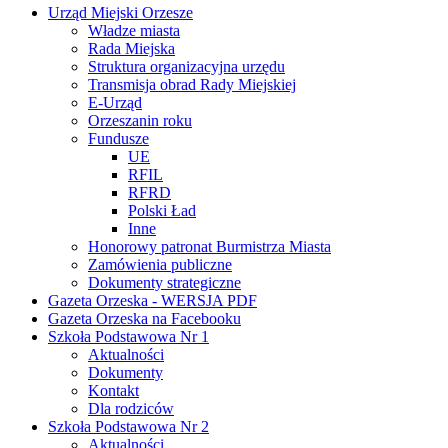
Urząd Miejski Orzesze
Władze miasta
Rada Miejska
Struktura organizacyjna urzędu
Transmisja obrad Rady Miejskiej
E-Urząd
Orzeszanin roku
Fundusze
UE
RFIL
RFRD
Polski Ład
Inne
Honorowy patronat Burmistrza Miasta
Zamówienia publiczne
Dokumenty strategiczne
Gazeta Orzeska - WERSJA PDF
Gazeta Orzeska na Facebooku
Szkoła Podstawowa Nr 1
Aktualności
Dokumenty
Kontakt
Dla rodziców
Szkoła Podstawowa Nr 2
Aktualności