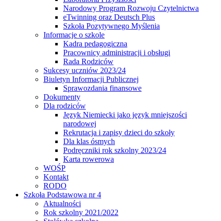
Narodowy Program Rozwoju Czytelnictwa
eTwinning oraz Deutsch Plus
Szkoła Pozytywnego Myślenia
Informacje o szkole
Kadra pedagogiczna
Pracownicy administracji i obsługi
Rada Rodziców
Sukcesy uczniów 2023/24
Biuletyn Informacji Publicznej
Sprawozdania finansowe
Dokumenty
Dla rodziców
Język Niemiecki jako język mniejszości
narodowej
Rekrutacja i zapisy dzieci do szkoły
Dla klas ósmych
Podręczniki rok szkolny 2023/24
Karta rowerowa
WOŚP
Kontakt
RODO
Szkoła Podstawowa nr 4
Aktualności
Rok szkolny 2021/2022