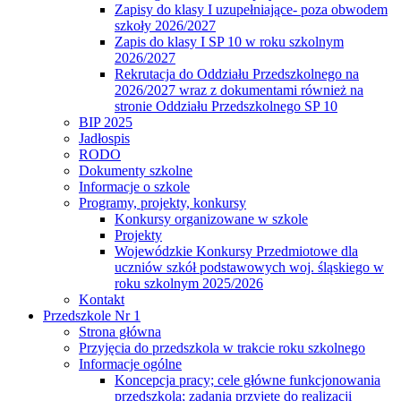
Zapisy do klasy I uzupełniające- poza obwodem
szkoły 2026/2027
Zapis do klasy I SP 10 w roku szkolnym
2026/2027
Rekrutacja do Oddziału Przedszkolnego na
2026/2027 wraz z dokumentami również na
stronie Oddziału Przedszkolnego SP 10
BIP 2025
Jadłospis
RODO
Dokumenty szkolne
Informacje o szkole
Programy, projekty, konkursy
Konkursy organizowane w szkole
Projekty
Wojewódzkie Konkursy Przedmiotowe dla
uczniów szkół podstawowych woj. śląskiego w
roku szkolnym 2025/2026
Kontakt
Przedszkole Nr 1
Strona główna
Przyjęcia do przedszkola w trakcie roku szkolnego
Informacje ogólne
Koncepcja pracy; cele główne funkcjonowania
przedszkola; zadania przyjęte do realizacji