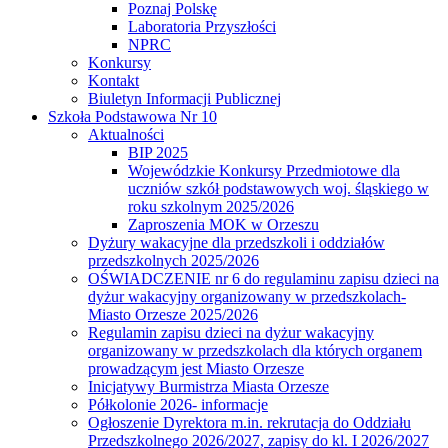
Poznaj Polskę
Laboratoria Przyszłości
NPRC
Konkursy
Kontakt
Biuletyn Informacji Publicznej
Szkoła Podstawowa Nr 10
Aktualności
BIP 2025
Wojewódzkie Konkursy Przedmiotowe dla
uczniów szkół podstawowych woj. śląskiego w
roku szkolnym 2025/2026
Zaproszenia MOK w Orzeszu
Dyżury wakacyjne dla przedszkoli i oddziałów
przedszkolnych 2025/2026
OŚWIADCZENIE nr 6 do regulaminu zapisu dzieci na
dyżur wakacyjny organizowany w przedszkolach-
Miasto Orzesze 2025/2026
Regulamin zapisu dzieci na dyżur wakacyjny
organizowany w przedszkolach dla których organem
prowadzącym jest Miasto Orzesze
Inicjatywy Burmistrza Miasta Orzesze
Półkolonie 2026- informacje
Ogłoszenie Dyrektora m.in. rekrutacja do Oddziału
Przedszkolnego 2026/2027, zapisy do kl. I 2026/2027