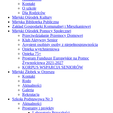
Kontakt
O szkole
Dla Rodziców
Miejski Ośrodek Kultury
Miejska Biblioteka Publiczna
Zakład Gospodarki Komunalnej i Mieszkaniowej
Miejski Ośrodek Pomocy Społecznej
Przeciwdziałanie Przemocy Domowej
Klub Aktywny Senior
Asystent osobisty osoby z niepełnosprawnością
Opieka wytchnieniowa
Opieka 75+
Program Fundusze Europejskie na Pomoc
Żywnościową 2021-2027
KORPUS WSPARCIA SENIORÓW
Miejski Żłobek w Orzeszu
Kontakt
Rodo
Aktualności
Galeria
Rekrutacja
Szkoła Podstawowa Nr 3
Aktualności
Programy i projekty
Laboratoria Przyszłości