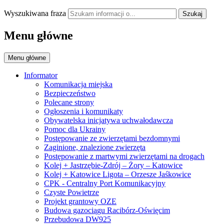
Wyszukiwana fraza
Szukaj
Menu główne
Menu główne
Informator
Komunikacja miejska
Bezpieczeństwo
Polecane strony
Ogłoszenia i komunikaty
Obywatelska inicjatywa uchwałodawcza
Pomoc dla Ukrainy
Postępowanie ze zwierzętami bezdomnymi
Zaginione, znalezione zwierzęta
Postępowanie z martwymi zwierzętami na drogach
Kolej + Jastrzębie-Zdrój – Żory – Katowice
Kolej + Katowice Ligota – Orzesze Jaśkowice
CPK - Centralny Port Komunikacyjny
Czyste Powietrze
Projekt grantowy OZE
Budowa gazociągu Racibórz-Oświęcim
Przebudowa DW925