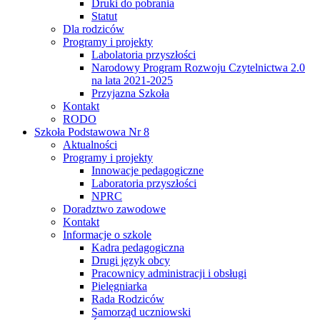
Druki do pobrania
Statut
Dla rodziców
Programy i projekty
Labolatoria przyszłości
Narodowy Program Rozwoju Czytelnictwa 2.0
na lata 2021-2025
Przyjazna Szkoła
Kontakt
RODO
Szkoła Podstawowa Nr 8
Aktualności
Programy i projekty
Innowacje pedagogiczne
Laboratoria przyszłości
NPRC
Doradztwo zawodowe
Kontakt
Informacje o szkole
Kadra pedagogiczna
Drugi język obcy
Pracownicy administracji i obsługi
Pielęgniarka
Rada Rodziców
Samorząd uczniowski