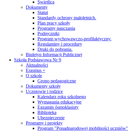
Świetlica
Dokumenty
Statut
Standardy ochrony małoletnich.
Plan pracy szkoły
Programy nauczania
Podręczniki
Program wychowawczo-profilaktyczny.
Regulaminy i procedury
Druki do pobrania.
Biuletyn Informacji Publicznej
Szkoła Podstawowa Nr 9
Aktualności
Erasmus +
O szkole
Grono pedagogiczne
Dokumenty szkoły
Uczniowie i rodzice
Kalendarz roku szkolnego
Wymagania edukacyjne
Egzamin ósmoklasisty
Biblioteka
Ubezpieczenie
Programy i projekty
Program "Ponadnarodowej mobilności uczniów"