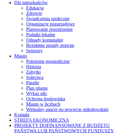
Dla mieszkańców
Edukacja
Zdrowie
Świadczenia społeczne
Organizacje pozarządowe
Planowanie przestrzenne
Podatki lokalne
Odpady komunalne
Bezpłatne porady prawne
Seniorzy
Miasto
Położenie geograficzne
Historia
Zabytki
Sołectwa
Parafie
Plan miasta
Wykaz ulic
Ochrona środowiska
Miasto w liczbach
Wirtualny spacer po powiecie mikołowskim
Kontakt
STREFA EKONOMICZNA
PROJEKTY DOFINANSOWANE Z BUDŻETU
PAŃSTWA LUB PAŃSTWOWYCH FUNDUSZY