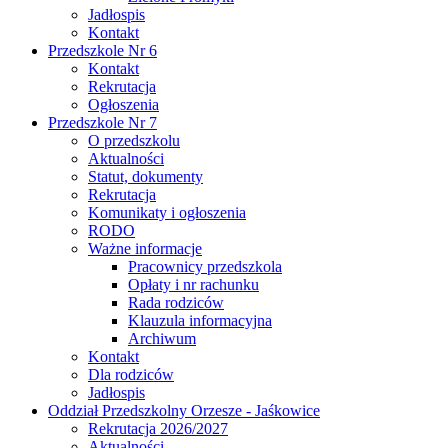
Jadłospis
Kontakt
Przedszkole Nr 6
Kontakt
Rekrutacja
Ogłoszenia
Przedszkole Nr 7
O przedszkolu
Aktualności
Statut, dokumenty
Rekrutacja
Komunikaty i ogłoszenia
RODO
Ważne informacje
Pracownicy przedszkola
Opłaty i nr rachunku
Rada rodziców
Klauzula informacyjna
Archiwum
Kontakt
Dla rodziców
Jadłospis
Oddział Przedszkolny Orzesze - Jaśkowice
Rekrutacja 2026/2027
Aktualności