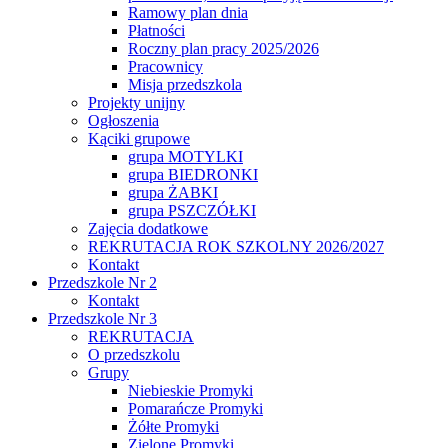
Ramowy plan dnia
Płatności
Roczny plan pracy 2025/2026
Pracownicy
Misja przedszkola
Projekty unijny
Ogłoszenia
Kąciki grupowe
grupa MOTYLKI
grupa BIEDRONKI
grupa ŻABKI
grupa PSZCZÓŁKI
Zajęcia dodatkowe
REKRUTACJA ROK SZKOLNY 2026/2027
Kontakt
Przedszkole Nr 2
Kontakt
Przedszkole Nr 3
REKRUTACJA
O przedszkolu
Grupy
Niebieskie Promyki
Pomarańcze Promyki
Żółte Promyki
Zielone Promyki