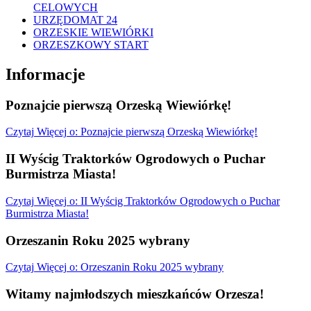
CELOWYCH
URZĘDOMAT 24
ORZESKIE WIEWIÓRKI
ORZESZKOWY START
Informacje
Poznajcie pierwszą Orzeską Wiewiórkę!
Czytaj
Więcej
o: Poznajcie pierwszą Orzeską Wiewiórkę!
II Wyścig Traktorków Ogrodowych o Puchar
Burmistrza Miasta!
Czytaj
Więcej
o: II Wyścig Traktorków Ogrodowych o Puchar
Burmistrza Miasta!
Orzeszanin Roku 2025 wybrany
Czytaj
Więcej
o: Orzeszanin Roku 2025 wybrany
Witamy najmłodszych mieszkańców Orzesza!