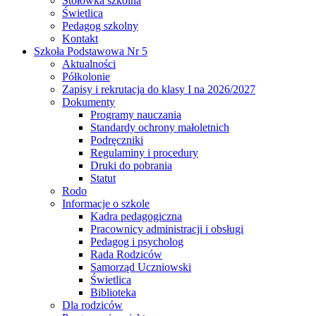
Stołówka szkolna
Świetlica
Pedagog szkolny
Kontakt
Szkoła Podstawowa Nr 5
Aktualności
Półkolonie
Zapisy i rekrutacja do klasy I na 2026/2027
Dokumenty
Programy nauczania
Standardy ochrony małoletnich
Podręczniki
Regulaminy i procedury
Druki do pobrania
Statut
Rodo
Informacje o szkole
Kadra pedagogiczna
Pracownicy administracji i obsługi
Pedagog i psycholog
Rada Rodziców
Samorząd Uczniowski
Świetlica
Biblioteka
Dla rodziców