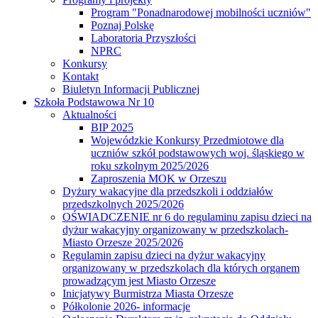
Program "Ponadnarodowej mobilności uczniów"
Poznaj Polskę
Laboratoria Przyszłości
NPRC
Konkursy
Kontakt
Biuletyn Informacji Publicznej
Szkoła Podstawowa Nr 10
Aktualności
BIP 2025
Wojewódzkie Konkursy Przedmiotowe dla
uczniów szkół podstawowych woj. śląskiego w
roku szkolnym 2025/2026
Zaproszenia MOK w Orzeszu
Dyżury wakacyjne dla przedszkoli i oddziałów
przedszkolnych 2025/2026
OŚWIADCZENIE nr 6 do regulaminu zapisu dzieci na
dyżur wakacyjny organizowany w przedszkolach-
Miasto Orzesze 2025/2026
Regulamin zapisu dzieci na dyżur wakacyjny
organizowany w przedszkolach dla których organem
prowadzącym jest Miasto Orzesze
Inicjatywy Burmistrza Miasta Orzesze
Półkolonie 2026- informacje