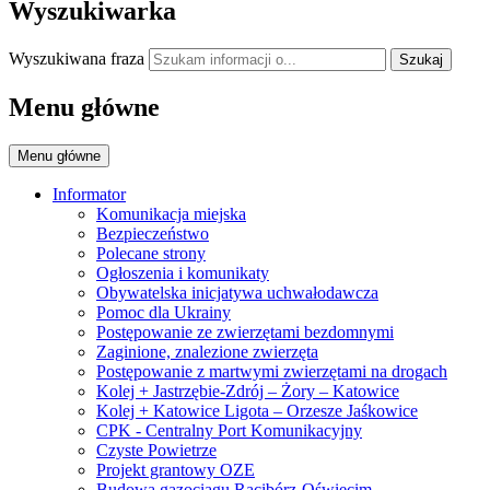
Wyszukiwarka
Wyszukiwana fraza
Szukaj
Menu główne
Menu główne
Informator
Komunikacja miejska
Bezpieczeństwo
Polecane strony
Ogłoszenia i komunikaty
Obywatelska inicjatywa uchwałodawcza
Pomoc dla Ukrainy
Postępowanie ze zwierzętami bezdomnymi
Zaginione, znalezione zwierzęta
Postępowanie z martwymi zwierzętami na drogach
Kolej + Jastrzębie-Zdrój – Żory – Katowice
Kolej + Katowice Ligota – Orzesze Jaśkowice
CPK - Centralny Port Komunikacyjny
Czyste Powietrze
Projekt grantowy OZE
Budowa gazociągu Racibórz-Oświęcim