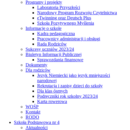
Programy i projekty
Laboratoria Przyszłości
Narodowy Program Rozwoju Czytelnictwa
eTwinning oraz Deutsch Plus
Szkoła Pozytywnego Myślenia
Informacje o szkole
Kadra pedagogiczna
Pracownicy administracji i obsługi
Rada Rodziców
Sukcesy uczniów 2023/24
Biuletyn Informacji Publicznej
Sprawozdania finansowe
Dokumenty
Dla rodziców
Język Niemiecki jako język mniejszości
narodowej
Rekrutacja i zapisy dzieci do szkoły
Dla klas ósmych
Podręczniki rok szkolny 2023/24
Karta rowerowa
WOŚP
Kontakt
RODO
Szkoła Podstawowa nr 4
Aktualności