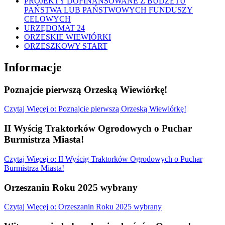
PROJEKTY DOFINANSOWANE Z BUDŻETU
PAŃSTWA LUB PAŃSTWOWYCH FUNDUSZY
CELOWYCH
URZĘDOMAT 24
ORZESKIE WIEWIÓRKI
ORZESZKOWY START
Informacje
Poznajcie pierwszą Orzeską Wiewiórkę!
Czytaj
Więcej
o: Poznajcie pierwszą Orzeską Wiewiórkę!
II Wyścig Traktorków Ogrodowych o Puchar
Burmistrza Miasta!
Czytaj
Więcej
o: II Wyścig Traktorków Ogrodowych o Puchar
Burmistrza Miasta!
Orzeszanin Roku 2025 wybrany
Czytaj
Więcej
o: Orzeszanin Roku 2025 wybrany