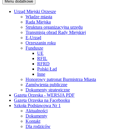
Menu dodatkowe
Urząd Miejski Orzesze
Władze miasta
Rada Miejska
Struktura organizacyjna urzędu
Transmisja obrad Rady Miejskiej
E-Urząd
Orzeszanin roku
Fundusze
UE
RFIL
RFRD
Polski Ład
Inne
Honorowy patronat Burmistrza Miasta
Zamówienia publiczne
Dokumenty strategiczne
Gazeta Orzeska - WERSJA PDF
Gazeta Orzeska na Facebooku
Szkoła Podstawowa Nr 1
Aktualności
Dokumenty
Kontakt
Dla rodziców