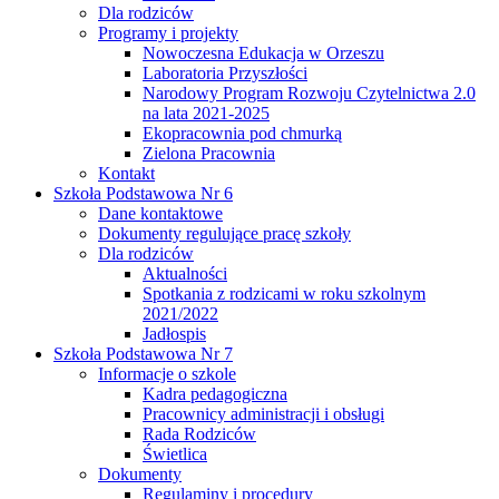
Dla rodziców
Programy i projekty
Nowoczesna Edukacja w Orzeszu
Laboratoria Przyszłości
Narodowy Program Rozwoju Czytelnictwa 2.0
na lata 2021-2025
Ekopracownia pod chmurką
Zielona Pracownia
Kontakt
Szkoła Podstawowa Nr 6
Dane kontaktowe
Dokumenty regulujące pracę szkoły
Dla rodziców
Aktualności
Spotkania z rodzicami w roku szkolnym
2021/2022
Jadłospis
Szkoła Podstawowa Nr 7
Informacje o szkole
Kadra pedagogiczna
Pracownicy administracji i obsługi
Rada Rodziców
Świetlica
Dokumenty
Regulaminy i procedury