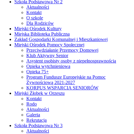
Szkoła Podstawowa Nr 2
Aktualności
Kontakt
O szkole
Dla Rodziców
Miejski Ośrodek Kultury
Miejska Biblioteka Publiczna
Zakład Gospodarki Komunalnej i Mieszkaniowej
Miejski Ośrodek Pomocy Społecznej
Przeciwdziałanie Przemocy Domowej
Klub Aktywny Senior
Asystent osobisty osoby z niepełnosprawnością
Opieka wytchnieniowa
Opieka 75+
Program Fundusze Europejskie na Pomoc
Żywnościową 2021-2027
KORPUS WSPARCIA SENIORÓW
Miejski Żłobek w Orzeszu
Kontakt
Rodo
Aktualności
Galeria
Rekrutacja
Szkoła Podstawowa Nr 3
Aktualności