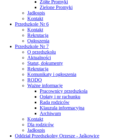
Żółte Promyki
Zielone Promyki
Jadłospis
Kontakt
Przedszkole Nr 6
Kontakt
Rekrutacja
Ogłoszenia
Przedszkole Nr 7
O przedszkolu
Aktualności
Statut, dokumenty
Rekrutacja
Komunikaty i ogłoszenia
RODO
Ważne informacje
Pracownicy przedszkola
Opłaty i nr rachunku
Rada rodziców
Klauzula informacyjna
Archiwum
Kontakt
Dla rodziców
Jadłospis
Oddział Przedszkolny Orzesze - Jaśkowice