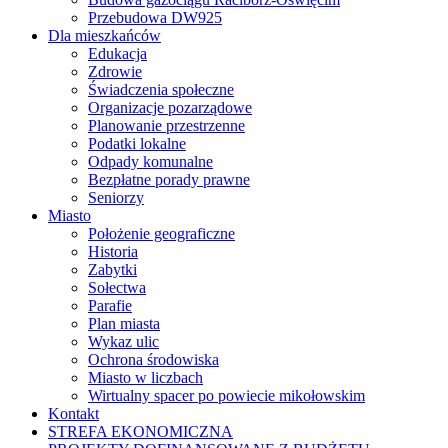
Przebudowa DW925
Dla mieszkańców
Edukacja
Zdrowie
Świadczenia społeczne
Organizacje pozarządowe
Planowanie przestrzenne
Podatki lokalne
Odpady komunalne
Bezpłatne porady prawne
Seniorzy
Miasto
Położenie geograficzne
Historia
Zabytki
Sołectwa
Parafie
Plan miasta
Wykaz ulic
Ochrona środowiska
Miasto w liczbach
Wirtualny spacer po powiecie mikołowskim
Kontakt
STREFA EKONOMICZNA