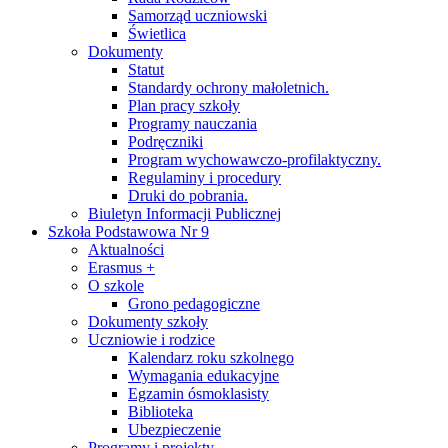
Samorząd uczniowski
Świetlica
Dokumenty
Statut
Standardy ochrony małoletnich.
Plan pracy szkoły
Programy nauczania
Podręczniki
Program wychowawczo-profilaktyczny.
Regulaminy i procedury
Druki do pobrania.
Biuletyn Informacji Publicznej
Szkoła Podstawowa Nr 9
Aktualności
Erasmus +
O szkole
Grono pedagogiczne
Dokumenty szkoły
Uczniowie i rodzice
Kalendarz roku szkolnego
Wymagania edukacyjne
Egzamin ósmoklasisty
Biblioteka
Ubezpieczenie
Programy i projekty