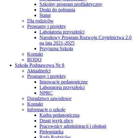
Szkolny program profilaktyczny
Druki do pobrania
Statut
Dla rodziców
Programy i projekty
Labolatoria przyszłości
Narodowy Program Rozwoju Czytelnictwa 2.0
na lata 2021-2025
Przyjazna Szkoła
Kontakt
RODO
Szkoła Podstawowa Nr 8
Aktualności
Programy i projekty
Innowacje pedagogiczne
Laboratoria przyszłości
NPRC
Doradztwo zawodowe
Kontakt
Informacje o szkole
Kadra pedagogiczna
Drugi język obcy
Pracownicy administracji i obsługi
Pielęgniarka
Rada Rodziców