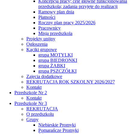
Koncepcja pracy; cele główne funkcjonowania
przedszkola; zadania przyjęte do realizacji
Ramowy plan dnia
Płatności
Roczny plan pracy 2025/2026
Pracownicy
Misja przedszkola
Projekty unijny
Ogłoszenia
Kąciki grupowe
grupa MOTYLKI
grupa BIEDRONKI
grupa ŻABKI
grupa PSZCZÓŁKI
Zajęcia dodatkowe
REKRUTACJA ROK SZKOLNY 2026/2027
Kontakt
Przedszkole Nr 2
Kontakt
Przedszkole Nr 3
REKRUTACJA
O przedszkolu
Grupy
Niebieskie Promyki
Pomarańcze Promyki