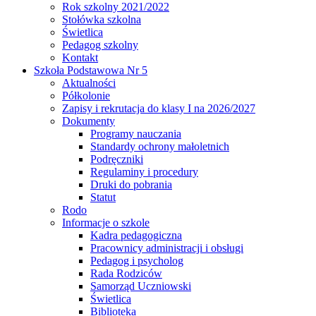
Rok szkolny 2021/2022
Stołówka szkolna
Świetlica
Pedagog szkolny
Kontakt
Szkoła Podstawowa Nr 5
Aktualności
Półkolonie
Zapisy i rekrutacja do klasy I na 2026/2027
Dokumenty
Programy nauczania
Standardy ochrony małoletnich
Podręczniki
Regulaminy i procedury
Druki do pobrania
Statut
Rodo
Informacje o szkole
Kadra pedagogiczna
Pracownicy administracji i obsługi
Pedagog i psycholog
Rada Rodziców
Samorząd Uczniowski
Świetlica
Biblioteka