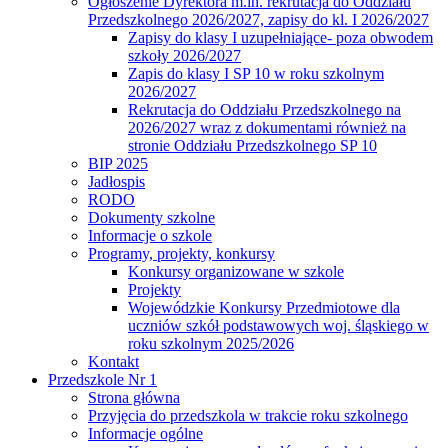
Ogłoszenie Dyrektora m.in. rekrutacja do Oddziału
Przedszkolnego 2026/2027, zapisy do kl. I 2026/2027
Zapisy do klasy I uzupełniające- poza obwodem
szkoły 2026/2027
Zapis do klasy I SP 10 w roku szkolnym
2026/2027
Rekrutacja do Oddziału Przedszkolnego na
2026/2027 wraz z dokumentami również na
stronie Oddziału Przedszkolnego SP 10
BIP 2025
Jadłospis
RODO
Dokumenty szkolne
Informacje o szkole
Programy, projekty, konkursy
Konkursy organizowane w szkole
Projekty
Wojewódzkie Konkursy Przedmiotowe dla
uczniów szkół podstawowych woj. śląskiego w
roku szkolnym 2025/2026
Kontakt
Przedszkole Nr 1
Strona główna
Przyjęcia do przedszkola w trakcie roku szkolnego
Informacje ogólne