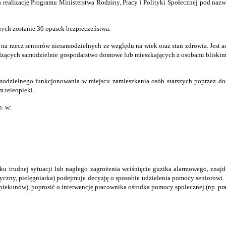
a realizację Programu Ministerstwa Rodziny, Pracy i Polityki Społecznej pod na
onych zostanie 30 opasek bezpieczeństwa.
ń na rzecz seniorów niesamodzielnych ze względu na wiek oraz stan zdrowia. Jest
ących samodzielnie gospodarstwo domowe lub mieszkających z osobami bliskimi, k
odzielnego funkcjonowania w miejscu zamieszkania osób starszych poprzez dost
 teleopieki.
. w:
 trudnej sytuacji lub nagłego zagrożenia wciśnięcie guzika alarmowego, znajdu
yczny, pielęgniarka) podejmuje decyzję o sposobie udzielenia pomocy seniorowi. 
, opiekunów), poprosić o interwencję pracownika ośrodka pomocy społecznej (np. p