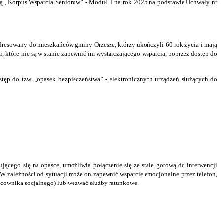
zwą „Korpus Wsparcia Seniorów” - Moduł II na rok 2025 na podstawie Uchwały nr
 adresowany do mieszkańców gminy Orzesze, którzy ukończyli 60 rok życia i mają
tóre nie są w stanie zapewnić im wystarczającego wsparcia, poprzez dostęp do
ęp do tzw. „opasek bezpieczeństwa” - elektronicznych urządzeń służących do
jącego się na opasce, umożliwia połączenie się ze stale gotową do interwencji
W zależności od sytuacji może on zapewnić wsparcie emocjonalne przez telefon,
racownika socjalnego) lub wezwać służby ratunkowe.