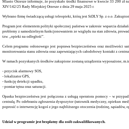
Miasto Orzesze informuje, że pozyskało środki finansowe w kwocie 33 200 zł n
XIV/142/25 Rady Miejskiej Orzesze z dnia 29 maja 2025 r.
Wybrano firmę świadczącą usługi teleopieki, którą jest SiDLY Sp. z o.o. Zakupi
Program jest elementem polityki społecznej państwa w zakresie wsparcia działa
problemy z samodzielnym funkcjonowaniem ze względu na stan zdrowia, prowadz
tzw. „opieki na odległość”.
Celem programu osłonowego jest poprawa bezpieczeństwa oraz możliwości sam
monitorowania stanu zdrowia oraz zapewniających całodobowy kontakt z centrum
W ramach pozyskanych środków zakupione zostaną urządzenia wyposażone, m.in
- przycisk alarmowy SOS,
- lokalizator GPS,
- funkcję detekcji upadku,
- pomiar tętna oraz saturacji.
Opaska bezpieczeństwa jest połączona z usługą operatora pomocy – w przypadku
centralą. Po odebraniu zgłoszenia dyspozytor (ratownik medyczny, opiekun med
poprosić o interwencję kogoś z jego najbliższego otoczenia (rodzinę, sąsiadów
Udział w programie jest bezpłatny dla osób zakwalifikowanych.