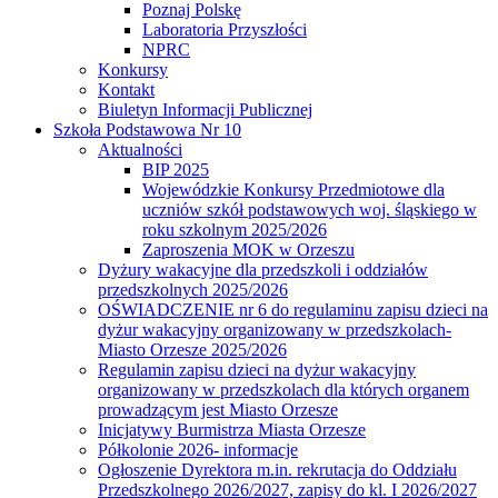
Poznaj Polskę
Laboratoria Przyszłości
NPRC
Konkursy
Kontakt
Biuletyn Informacji Publicznej
Szkoła Podstawowa Nr 10
Aktualności
BIP 2025
Wojewódzkie Konkursy Przedmiotowe dla
uczniów szkół podstawowych woj. śląskiego w
roku szkolnym 2025/2026
Zaproszenia MOK w Orzeszu
Dyżury wakacyjne dla przedszkoli i oddziałów
przedszkolnych 2025/2026
OŚWIADCZENIE nr 6 do regulaminu zapisu dzieci na
dyżur wakacyjny organizowany w przedszkolach-
Miasto Orzesze 2025/2026
Regulamin zapisu dzieci na dyżur wakacyjny
organizowany w przedszkolach dla których organem
prowadzącym jest Miasto Orzesze
Inicjatywy Burmistrza Miasta Orzesze
Półkolonie 2026- informacje
Ogłoszenie Dyrektora m.in. rekrutacja do Oddziału
Przedszkolnego 2026/2027, zapisy do kl. I 2026/2027