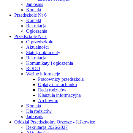
Jadłospis
Kontakt
Przedszkole Nr 6
Kontakt
Rekrutacja
Ogłoszenia
Przedszkole Nr 7
O przedszkolu
Aktualności
Statut, dokumenty
Rekrutacja
Komunikaty i ogłoszenia
RODO
Ważne informacje
Pracownicy przedszkola
Opłaty i nr rachunku
Rada rodziców
Klauzula informacyjna
Archiwum
Kontakt
Dla rodziców
Jadłospis
Oddział Przedszkolny Orzesze - Jaśkowice
Rekrutacja 2026/2027
Aktualności