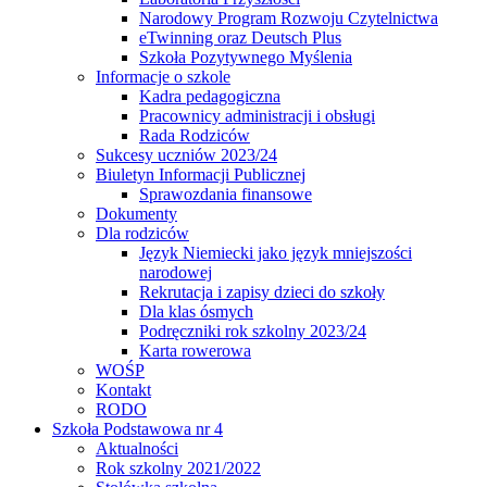
Narodowy Program Rozwoju Czytelnictwa
eTwinning oraz Deutsch Plus
Szkoła Pozytywnego Myślenia
Informacje o szkole
Kadra pedagogiczna
Pracownicy administracji i obsługi
Rada Rodziców
Sukcesy uczniów 2023/24
Biuletyn Informacji Publicznej
Sprawozdania finansowe
Dokumenty
Dla rodziców
Język Niemiecki jako język mniejszości
narodowej
Rekrutacja i zapisy dzieci do szkoły
Dla klas ósmych
Podręczniki rok szkolny 2023/24
Karta rowerowa
WOŚP
Kontakt
RODO
Szkoła Podstawowa nr 4
Aktualności
Rok szkolny 2021/2022