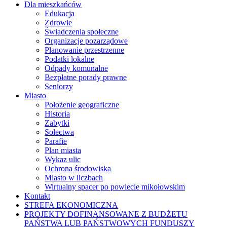
Dla mieszkańców
Edukacja
Zdrowie
Świadczenia społeczne
Organizacje pozarządowe
Planowanie przestrzenne
Podatki lokalne
Odpady komunalne
Bezpłatne porady prawne
Seniorzy
Miasto
Położenie geograficzne
Historia
Zabytki
Sołectwa
Parafie
Plan miasta
Wykaz ulic
Ochrona środowiska
Miasto w liczbach
Wirtualny spacer po powiecie mikołowskim
Kontakt
STREFA EKONOMICZNA
PROJEKTY DOFINANSOWANE Z BUDŻETU
PAŃSTWA LUB PAŃSTWOWYCH FUNDUSZY