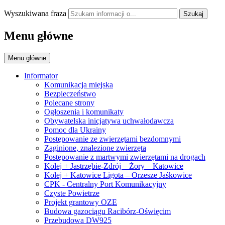
Wyszukiwana fraza
Szukaj
Menu główne
Menu główne
Informator
Komunikacja miejska
Bezpieczeństwo
Polecane strony
Ogłoszenia i komunikaty
Obywatelska inicjatywa uchwałodawcza
Pomoc dla Ukrainy
Postępowanie ze zwierzętami bezdomnymi
Zaginione, znalezione zwierzęta
Postępowanie z martwymi zwierzętami na drogach
Kolej + Jastrzębie-Zdrój – Żory – Katowice
Kolej + Katowice Ligota – Orzesze Jaśkowice
CPK - Centralny Port Komunikacyjny
Czyste Powietrze
Projekt grantowy OZE
Budowa gazociągu Racibórz-Oświęcim
Przebudowa DW925