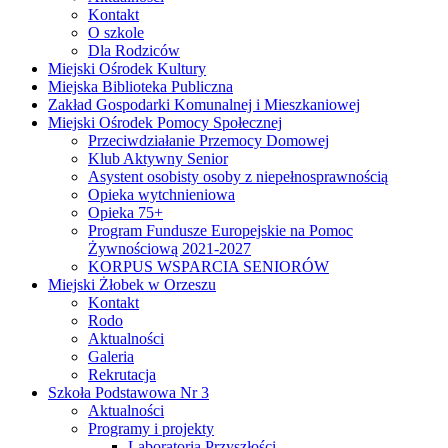
Kontakt
O szkole
Dla Rodziców
Miejski Ośrodek Kultury
Miejska Biblioteka Publiczna
Zakład Gospodarki Komunalnej i Mieszkaniowej
Miejski Ośrodek Pomocy Społecznej
Przeciwdziałanie Przemocy Domowej
Klub Aktywny Senior
Asystent osobisty osoby z niepełnosprawnością
Opieka wytchnieniowa
Opieka 75+
Program Fundusze Europejskie na Pomoc
Żywnościową 2021-2027
KORPUS WSPARCIA SENIORÓW
Miejski Żłobek w Orzeszu
Kontakt
Rodo
Aktualności
Galeria
Rekrutacja
Szkoła Podstawowa Nr 3
Aktualności
Programy i projekty
Laboratoria Przyszłości