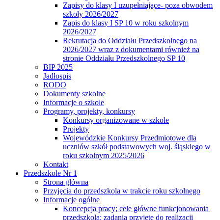
Zapisy do klasy I uzupełniające- poza obwodem
szkoły 2026/2027
Zapis do klasy I SP 10 w roku szkolnym
2026/2027
Rekrutacja do Oddziału Przedszkolnego na
2026/2027 wraz z dokumentami również na
stronie Oddziału Przedszkolnego SP 10
BIP 2025
Jadłospis
RODO
Dokumenty szkolne
Informacje o szkole
Programy, projekty, konkursy
Konkursy organizowane w szkole
Projekty
Wojewódzkie Konkursy Przedmiotowe dla
uczniów szkół podstawowych woj. śląskiego w
roku szkolnym 2025/2026
Kontakt
Przedszkole Nr 1
Strona główna
Przyjęcia do przedszkola w trakcie roku szkolnego
Informacje ogólne
Koncepcja pracy; cele główne funkcjonowania
przedszkola; zadania przyjęte do realizacji