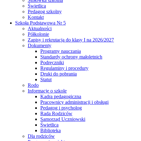
Stołówka szkolna
Świetlica
Pedagog szkolny
Kontakt
Szkoła Podstawowa Nr 5
Aktualności
Półkolonie
Zapisy i rekrutacja do klasy I na 2026/2027
Dokumenty
Programy nauczania
Standardy ochrony małoletnich
Podręczniki
Regulaminy i procedury
Druki do pobrania
Statut
Rodo
Informacje o szkole
Kadra pedagogiczna
Pracownicy administracji i obsługi
Pedagog i psycholog
Rada Rodziców
Samorząd Uczniowski
Świetlica
Biblioteka
Dla rodziców