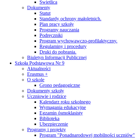
Świetlica
Dokumenty
Statut
Standardy ochrony małoletnich.
Plan pracy szkoły
Programy nauczania
Podręczniki
Program wychowawczo-profilaktyczny.
Regulaminy i procedury
Druki do pobrania.
Biuletyn Informacji Publicznej
Szkoła Podstawowa Nr 9
Aktualności
Erasmus +
O szkole
Grono pedagogiczne
Dokumenty szkoły
Uczniowie i rodzice
Kalendarz roku szkolnego
Wymagania edukacyjne
Egzamin ósmoklasisty
Biblioteka
Ubezpieczenie
Programy i projekty
Program "Ponadnarodowej mobilności uczniów"