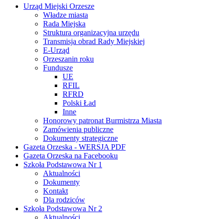
Urząd Miejski Orzesze
Władze miasta
Rada Miejska
Struktura organizacyjna urzędu
Transmisja obrad Rady Miejskiej
E-Urząd
Orzeszanin roku
Fundusze
UE
RFIL
RFRD
Polski Ład
Inne
Honorowy patronat Burmistrza Miasta
Zamówienia publiczne
Dokumenty strategiczne
Gazeta Orzeska - WERSJA PDF
Gazeta Orzeska na Facebooku
Szkoła Podstawowa Nr 1
Aktualności
Dokumenty
Kontakt
Dla rodziców
Szkoła Podstawowa Nr 2
Aktualności