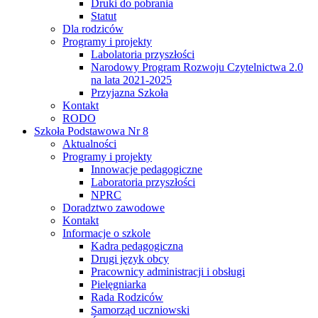
Druki do pobrania
Statut
Dla rodziców
Programy i projekty
Labolatoria przyszłości
Narodowy Program Rozwoju Czytelnictwa 2.0
na lata 2021-2025
Przyjazna Szkoła
Kontakt
RODO
Szkoła Podstawowa Nr 8
Aktualności
Programy i projekty
Innowacje pedagogiczne
Laboratoria przyszłości
NPRC
Doradztwo zawodowe
Kontakt
Informacje o szkole
Kadra pedagogiczna
Drugi język obcy
Pracownicy administracji i obsługi
Pielęgniarka
Rada Rodziców
Samorząd uczniowski