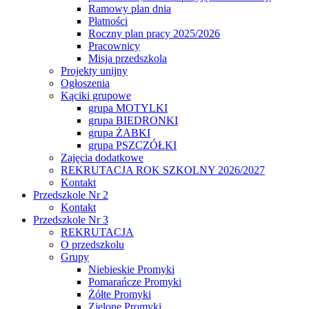
Ramowy plan dnia
Płatności
Roczny plan pracy 2025/2026
Pracownicy
Misja przedszkola
Projekty unijny
Ogłoszenia
Kąciki grupowe
grupa MOTYLKI
grupa BIEDRONKI
grupa ŻABKI
grupa PSZCZÓŁKI
Zajęcia dodatkowe
REKRUTACJA ROK SZKOLNY 2026/2027
Kontakt
Przedszkole Nr 2
Kontakt
Przedszkole Nr 3
REKRUTACJA
O przedszkolu
Grupy
Niebieskie Promyki
Pomarańcze Promyki
Żółte Promyki
Zielone Promyki