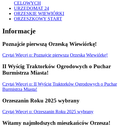
CELOWYCH
URZĘDOMAT 24
ORZESKIE WIEWIÓRKI
ORZESZKOWY START
Informacje
Poznajcie pierwszą Orzeską Wiewiórkę!
Czytaj
Więcej
o: Poznajcie pierwszą Orzeską Wiewiórkę!
II Wyścig Traktorków Ogrodowych o Puchar
Burmistrza Miasta!
Czytaj
Więcej
o: II Wyścig Traktorków Ogrodowych o Puchar
Burmistrza Miasta!
Orzeszanin Roku 2025 wybrany
Czytaj
Więcej
o: Orzeszanin Roku 2025 wybrany
Witamy najmłodszych mieszkańców Orzesza!