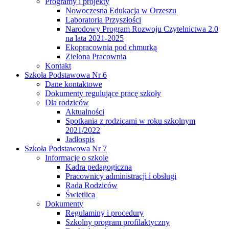
Programy i projekty
Nowoczesna Edukacja w Orzeszu
Laboratoria Przyszłości
Narodowy Program Rozwoju Czytelnictwa 2.0
na lata 2021-2025
Ekopracownia pod chmurką
Zielona Pracownia
Kontakt
Szkoła Podstawowa Nr 6
Dane kontaktowe
Dokumenty regulujące pracę szkoły
Dla rodziców
Aktualności
Spotkania z rodzicami w roku szkolnym
2021/2022
Jadłospis
Szkoła Podstawowa Nr 7
Informacje o szkole
Kadra pedagogiczna
Pracownicy administracji i obsługi
Rada Rodziców
Świetlica
Dokumenty
Regulaminy i procedury
Szkolny program profilaktyczny