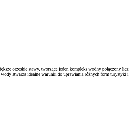
ększe orzeskie stawy, tworzące jeden kompleks wodny połączony liczn
 i wody stwarza idealne warunki do uprawiania różnych form turystyk