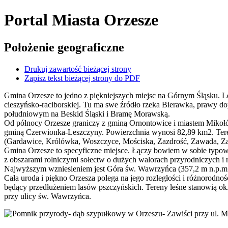
Portal Miasta Orzesze
Położenie geograficzne
Drukuj zawartość bieżącej strony
Zapisz tekst bieżącej strony do PDF
Gmina Orzesze to jedno z piękniejszych miejsc na Górnym Śląsku. L
cieszyńsko-raciborskiej. Tu ma swe źródło rzeka Bierawka, prawy d
południowym na Beskid Śląski i Bramę Morawską.
Od północy Orzesze graniczy z gminą Ornontowice i miastem Mikołó
gminą Czerwionka-Leszczyny. Powierzchnia wynosi 82,89 km2. Teren
(Gardawice, Królówka, Woszczyce, Mościska, Zazdrość, Zawada, Zawi
Gmina Orzesze to specyficzne miejsce. Łączy bowiem w sobie typowo
z obszarami rolniczymi sołectw o dużych walorach przyrodniczych i r
Najwyższym wzniesieniem jest Góra św. Wawrzyńca (357,2 m n.p.m.)
Cała uroda i piękno Orzesza polega na jego rozległości i różnorodn
będący przedłużeniem lasów pszczyńskich. Tereny leśne stanowią ok.
przy ulicy św. Wawrzyńca.