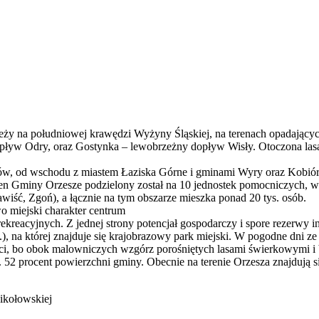
eży na południowej krawędzi Wyżyny Śląskiej, na terenach opadający
opływ Odry, oraz Gostynka – lewobrzeżny dopływ Wisły. Otoczona las
w, od wschodu z miastem Łaziska Górne i gminami Wyry oraz Kobiór, 
 Gminy Orzesze podzielony został na 10 jednostek pomocniczych, w 
ść, Zgoń), a łącznie na tym obszarze mieszka ponad 20 tys. osób.
 miejski charakter centrum
ekreacyjnych. Z jednej strony potencjał gospodarczy i spore rezerwy i
, na której znajduje się krajobrazowy park miejski. W pogodne dni 
ości, bo obok malowniczych wzgórz porośniętych lasami świerkowymi i
 52 procent powierzchni gminy. Obecnie na terenie Orzesza znajdują 