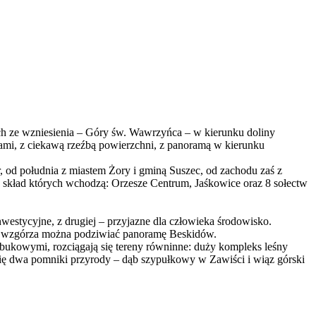
ch ze wzniesienia – Góry św. Wawrzyńca – w kierunku doliny
ami, z ciekawą rzeźbą powierzchni, z panoramą w kierunku
od południa z miastem Żory i gminą Suszec, od zachodu zaś z
skład których wchodzą: Orzesze Centrum, Jaśkowice oraz 8 sołectw
nwestycyjne, z drugiej – przyjazne dla człowieka środowisko.
ze wzgórza można podziwiać panoramę Beskidów.
 bukowymi, rozciągają się tereny równinne: duży kompleks leśny
się dwa pomniki przyrody – dąb szypułkowy w Zawiści i wiąz górski