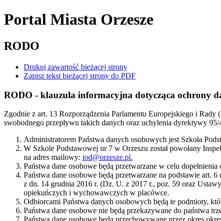
Portal Miasta Orzesze
RODO
Drukuj zawartość bieżącej strony
Zapisz tekst bieżącej strony do PDF
RODO - klauzula informacyjna dotycząca ochrony 
Zgodnie z art. 13 Rozporządzenia Parlamentu Europejskiego i Rady
swobodnego przepływu takich danych oraz uchylenia dyrektywy 95/
Administratorem Państwa danych osobowych jest Szkoła Podsta
W Szkole Podstawowej nr 7 w Orzeszu został powołany Inspekto
na adres mailowy:
iod@orzesze.pl.
Państwa dane osobowe będą przetwarzane w celu dopełnienia
Państwa dane osobowe będą przetwarzane na podstawie art. 6 
z dn. 14 grudnia 2016 r. (Dz. U. z 2017 r., poz. 59 oraz Ustawy
opiekuńczych i wychowawczych w placówce.
Odbiorcami Państwa danych osobowych będą te podmioty, kt
Państwa dane osobowe nie będą przekazywane do państwa trz
Państwa dane osobowe będą przechowywane przez okres okres