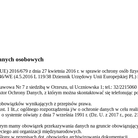
danych osobowych
 (UE) 2016/679 z dnia 27 kwietnia 2016 r. w sprawie ochrony osób fi
46/WE (4.5.2016 L 119/38 Dziennik Urzędowy Unii Europejskiej PL)
wowa Nr 7 z siedzibą w Orzeszu, ul Uczniowska 1; tel.: 32/2215060 
r Ochrony Danych, z którym można skontaktować się telefonując p
 obowiązków wynikających z przepisów prawa.
ust. 1 lit.,c ogólnego rozporządzenia j/w o ochronie danych w celu re
 o systemie oświaty z dnia 7 września 1991 r. (Dz. U. z 2017 r., poz. 
órym mamy obowiązek przekazywania danych na gruncie obowiązujący
eciego ani organizacji międzynarodowych.
́lony w przepisach dot. obowiązku archiwizowania dokumentacji.