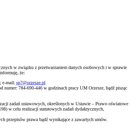
zycznych w związku z przetwarzaniem danych osobowych i w sprawie
informuję, że:
; e-mail:
sp7@orzesze.pl
od numer: 784-690-446 w godzinach pracy UM Orzesze, bądź pisząc
alizacji zadań ustawowych, określonych w Ustawie – Prawo oświatowe
2198) w celu realizacji statutowych zadań dydaktycznych,
ch przepisów prawa bądź wynikające z zawartych umów.