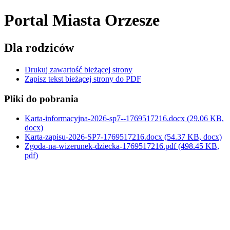
Portal Miasta Orzesze
Dla rodziców
Drukuj zawartość bieżącej strony
Zapisz tekst bieżącej strony do PDF
Pliki do pobrania
Karta-informacyjna-2026-sp7--1769517216.docx
(29.06 KB,
docx)
Karta-zapisu-2026-SP7-1769517216.docx
(54.37 KB, docx)
Zgoda-na-wizerunek-dziecka-1769517216.pdf
(498.45 KB,
pdf)