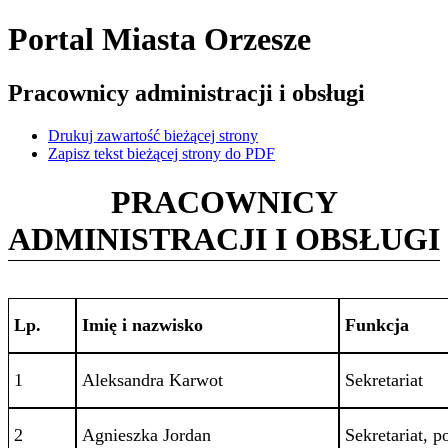
Portal Miasta Orzesze
Pracownicy administracji i obsługi
Drukuj zawartość bieżącej strony
Zapisz tekst bieżącej strony do PDF
PRACOWNICY
ADMINISTRACJI
I OBSŁUGI
Lp.
Imię i nazwisko
Funkcja
1
Aleksandra Karwot
Sekretariat
2
Agnieszka Jordan
Sekretariat, 