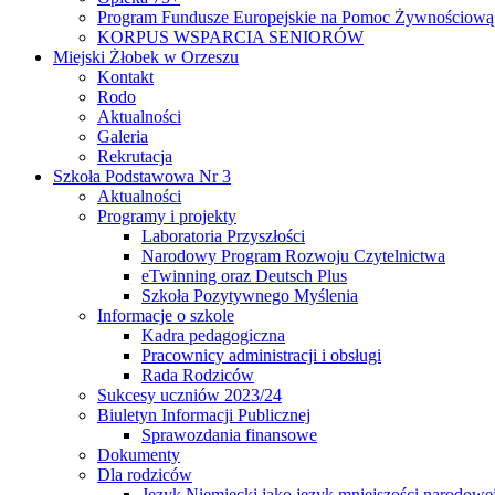
Program Fundusze Europejskie na Pomoc Żywnościową
KORPUS WSPARCIA SENIORÓW
Miejski Żłobek w Orzeszu
Kontakt
Rodo
Aktualności
Galeria
Rekrutacja
Szkoła Podstawowa Nr 3
Aktualności
Programy i projekty
Laboratoria Przyszłości
Narodowy Program Rozwoju Czytelnictwa
eTwinning oraz Deutsch Plus
Szkoła Pozytywnego Myślenia
Informacje o szkole
Kadra pedagogiczna
Pracownicy administracji i obsługi
Rada Rodziców
Sukcesy uczniów 2023/24
Biuletyn Informacji Publicznej
Sprawozdania finansowe
Dokumenty
Dla rodziców
Język Niemiecki jako język mniejszości narodowe