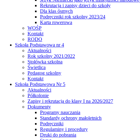
Rekrutacja i zapisy dzieci do szkoły
Dla klas ósmych
Podręczniki rok szkolny 2023/24
Karta rowerowa
WOŚP
Kontakt
RODO
Szkoła Podstawowa nr 4
Aktualności
Rok szkolny 2021/2022
Stołówka szkolna
Świetlica
Pedagog szkolny
Kontakt
Szkoła Podstawowa Nr 5
Aktualności
Półkolonie
Zapisy i rekrutacja do klasy I na 2026/2027
Dokumenty
Programy nauczania
Standardy ochrony małoletnich
Podręczniki
Regulaminy i procedury
Druki do pobrania