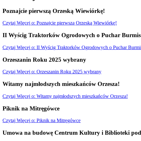
Poznajcie pierwszą Orzeską Wiewiórkę!
Czytaj
Więcej
o: Poznajcie pierwszą Orzeską Wiewiórkę!
II Wyścig Traktorków Ogrodowych o Puchar Burmist
Czytaj
Więcej
o: II Wyścig Traktorków Ogrodowych o Puchar Burmis
Orzeszanin Roku 2025 wybrany
Czytaj
Więcej
o: Orzeszanin Roku 2025 wybrany
Witamy najmłodszych mieszkańców Orzesza!
Czytaj
Więcej
o: Witamy najmłodszych mieszkańców Orzesza!
Piknik na Mitręgówce
Czytaj
Więcej
o: Piknik na Mitręgówce
Umowa na budowę Centrum Kultury i Biblioteki pod