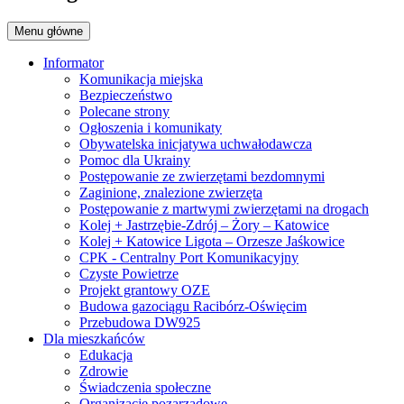
Menu główne
Informator
Komunikacja miejska
Bezpieczeństwo
Polecane strony
Ogłoszenia i komunikaty
Obywatelska inicjatywa uchwałodawcza
Pomoc dla Ukrainy
Postępowanie ze zwierzętami bezdomnymi
Zaginione, znalezione zwierzęta
Postępowanie z martwymi zwierzętami na drogach
Kolej + Jastrzębie-Zdrój – Żory – Katowice
Kolej + Katowice Ligota – Orzesze Jaśkowice
CPK - Centralny Port Komunikacyjny
Czyste Powietrze
Projekt grantowy OZE
Budowa gazociągu Racibórz-Oświęcim
Przebudowa DW925
Dla mieszkańców
Edukacja
Zdrowie
Świadczenia społeczne
Organizacje pozarządowe