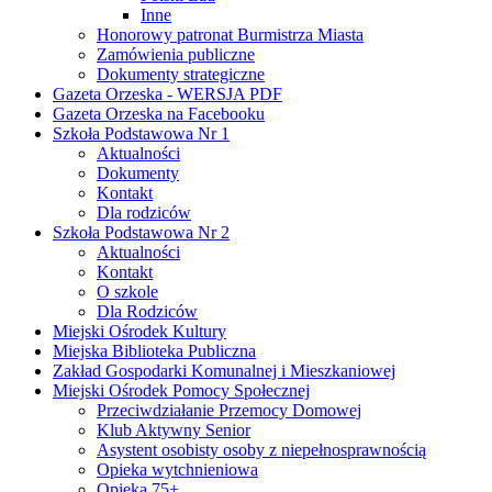
Inne
Honorowy patronat Burmistrza Miasta
Zamówienia publiczne
Dokumenty strategiczne
Gazeta Orzeska - WERSJA PDF
Gazeta Orzeska na Facebooku
Szkoła Podstawowa Nr 1
Aktualności
Dokumenty
Kontakt
Dla rodziców
Szkoła Podstawowa Nr 2
Aktualności
Kontakt
O szkole
Dla Rodziców
Miejski Ośrodek Kultury
Miejska Biblioteka Publiczna
Zakład Gospodarki Komunalnej i Mieszkaniowej
Miejski Ośrodek Pomocy Społecznej
Przeciwdziałanie Przemocy Domowej
Klub Aktywny Senior
Asystent osobisty osoby z niepełnosprawnością
Opieka wytchnieniowa
Opieka 75+