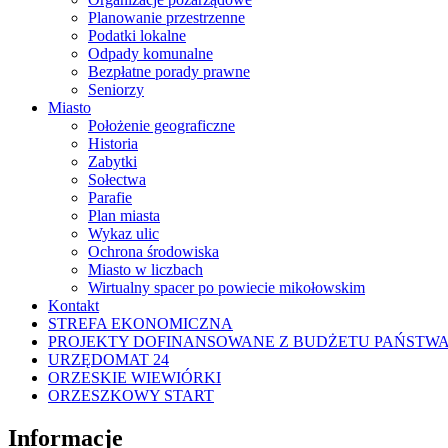
Planowanie przestrzenne
Podatki lokalne
Odpady komunalne
Bezpłatne porady prawne
Seniorzy
Miasto
Położenie geograficzne
Historia
Zabytki
Sołectwa
Parafie
Plan miasta
Wykaz ulic
Ochrona środowiska
Miasto w liczbach
Wirtualny spacer po powiecie mikołowskim
Kontakt
STREFA EKONOMICZNA
PROJEKTY DOFINANSOWANE Z BUDŻETU PAŃSTW
URZĘDOMAT 24
ORZESKIE WIEWIÓRKI
ORZESZKOWY START
Informacje