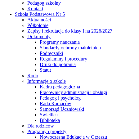
Pedagog szkolny
Kontakt
Szkoła Podstawowa Nr 5
Aktualności
Półkolonie
Zapisy i rekrutacja do klasy I na 2026/2027
Dokumenty
Programy nauczania
Standardy ochrony małoletnich
Podręczniki
Regulaminy i procedury
Druki do pobrania
Statut
Rodo
Informacje o szkole
Kadra pedagogiczna
Pracownicy administracji i obsługi
Pedagog i psycholog
Rada Rodziców
Samorząd Uczniowski
Świetlica
Biblioteka
Dla rodziców
Programy i projekty
Nowoczesna Edukacja w Orzeszu