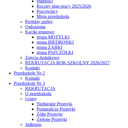
Płatności
Roczny plan pracy 2025/2026
Pracownicy
Misja przedszkola
Projekty unijny
Ogłoszenia
Kąciki grupowe
grupa MOTYLKI
grupa BIEDRONKI
grupa ŻABKI
grupa PSZCZÓŁKI
Zajęcia dodatkowe
REKRUTACJA ROK SZKOLNY 2026/2027
Kontakt
Przedszkole Nr 2
Kontakt
Przedszkole Nr 3
REKRUTACJA
O przedszkolu
Grupy
Niebieskie Promyki
Pomarańcze Promyki
Żółte Promyki
Zielone Promyki
Jadłospis