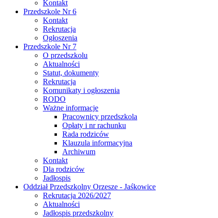
Kontakt
Przedszkole Nr 6
Kontakt
Rekrutacja
Ogłoszenia
Przedszkole Nr 7
O przedszkolu
Aktualności
Statut, dokumenty
Rekrutacja
Komunikaty i ogłoszenia
RODO
Ważne informacje
Pracownicy przedszkola
Opłaty i nr rachunku
Rada rodziców
Klauzula informacyjna
Archiwum
Kontakt
Dla rodziców
Jadłospis
Oddział Przedszkolny Orzesze - Jaśkowice
Rekrutacja 2026/2027
Aktualności
Jadłospis przedszkolny