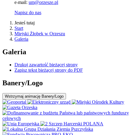
e-mail:
um@orzesze.pl
Napisz do nas
Jesteś tutaj
Start
Miejski Żłobek w Orzeszu
Galeria
Galeria
Drukuj zawartość bieżącej strony
Zapisz tekst bieżącej strony do PDF
Banery/Logo
Wstrzymaj
animację Banery/Logo