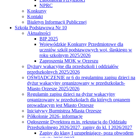
NPRC
Konkursy
Kontakt
Biuletyn Informacji Publicznej
Szkoła Podstawowa Nr 10
Aktualności
BIP 2025
Wojewódzkie Konkursy Przedmiotowe dla
uczniów szkół podstawowych woj. śląskiego w
roku szkolnym 2025/2026
Zaproszenia MOK w Orzeszu
Dyżury wakacyjne dla przedszkoli i oddziałów
przedszkolnych 2025/2026
OŚWIADCZENIE nr 6 do regulaminu zapisu dzieci na
dyżur wakacyjny organizowany w przedszkolach-
Miasto Orzesze 2025/2026
Regulamin zapisu dzieci na dyżur wakacyjny
organizowany w przedszkolach dla których organem
prowadzącym jest Miasto Orzesze
Inicjatywy Burmistrza Miasta Orzesze
Półkolonie 2026- informacje
Ogłoszenie Dyrektora m.in. rekrutacja do Oddziału
Przedszkolnego 2026/2027, zapisy do kl. I 2026/2027
Zapisy do klasy I uzupełniające- poza obwodem