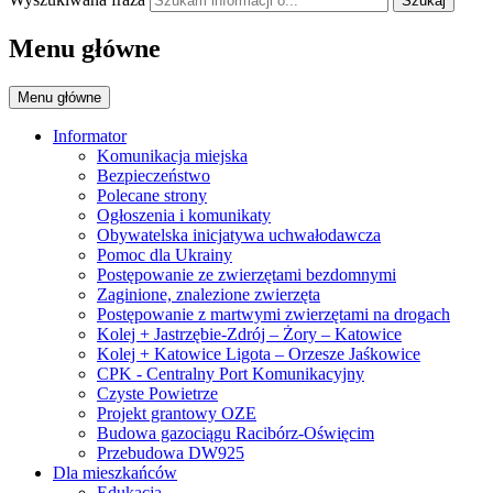
Szukaj
Menu główne
Menu główne
Informator
Komunikacja miejska
Bezpieczeństwo
Polecane strony
Ogłoszenia i komunikaty
Obywatelska inicjatywa uchwałodawcza
Pomoc dla Ukrainy
Postępowanie ze zwierzętami bezdomnymi
Zaginione, znalezione zwierzęta
Postępowanie z martwymi zwierzętami na drogach
Kolej + Jastrzębie-Zdrój – Żory – Katowice
Kolej + Katowice Ligota – Orzesze Jaśkowice
CPK - Centralny Port Komunikacyjny
Czyste Powietrze
Projekt grantowy OZE
Budowa gazociągu Racibórz-Oświęcim
Przebudowa DW925
Dla mieszkańców
Edukacja