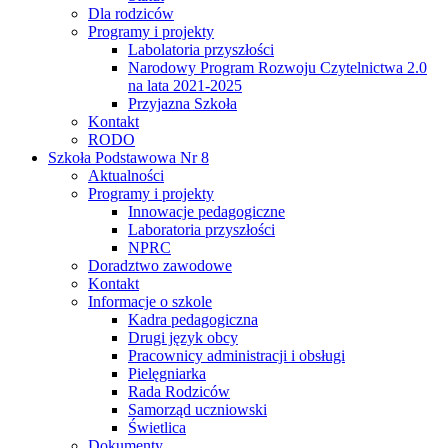
Dla rodziców
Programy i projekty
Labolatoria przyszłości
Narodowy Program Rozwoju Czytelnictwa 2.0
na lata 2021-2025
Przyjazna Szkoła
Kontakt
RODO
Szkoła Podstawowa Nr 8
Aktualności
Programy i projekty
Innowacje pedagogiczne
Laboratoria przyszłości
NPRC
Doradztwo zawodowe
Kontakt
Informacje o szkole
Kadra pedagogiczna
Drugi język obcy
Pracownicy administracji i obsługi
Pielęgniarka
Rada Rodziców
Samorząd uczniowski
Świetlica
Dokumenty