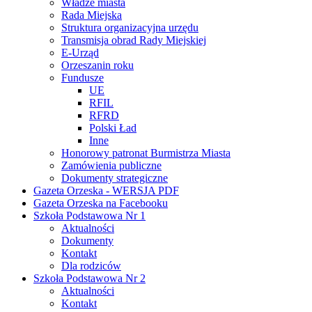
Władze miasta
Rada Miejska
Struktura organizacyjna urzędu
Transmisja obrad Rady Miejskiej
E-Urząd
Orzeszanin roku
Fundusze
UE
RFIL
RFRD
Polski Ład
Inne
Honorowy patronat Burmistrza Miasta
Zamówienia publiczne
Dokumenty strategiczne
Gazeta Orzeska - WERSJA PDF
Gazeta Orzeska na Facebooku
Szkoła Podstawowa Nr 1
Aktualności
Dokumenty
Kontakt
Dla rodziców
Szkoła Podstawowa Nr 2
Aktualności
Kontakt