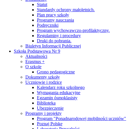
Statut
Standardy ochrony małoletnich.
Plan pracy szkoły
Programy nauczania
Podręczniki
Program wychowawczo-profilaktyczny.
Regulaminy i procedury
Druki do pobrania.
Biuletyn Informacji Publicznej
Szkoła Podstawowa Nr 9
Aktualności
Erasmus +
O szkole
Grono pedagogiczne
Dokumenty szkoły
Uczniowie i rodzice
Kalendarz roku szkolnego
Wymagania edukacyjne
Egzamin ósmoklasisty
Biblioteka
Ubezpieczenie
Programy i projekty
Program "Ponadnarodowej mobilności uczniów"
Poznaj Polskę
Laboratoria Przyszłości