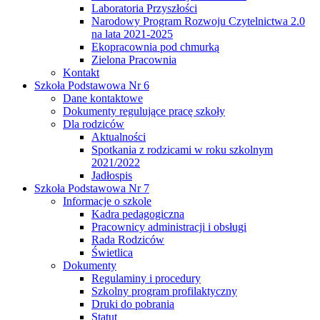
Laboratoria Przyszłości
Narodowy Program Rozwoju Czytelnictwa 2.0
na lata 2021-2025
Ekopracownia pod chmurką
Zielona Pracownia
Kontakt
Szkoła Podstawowa Nr 6
Dane kontaktowe
Dokumenty regulujące pracę szkoły
Dla rodziców
Aktualności
Spotkania z rodzicami w roku szkolnym
2021/2022
Jadłospis
Szkoła Podstawowa Nr 7
Informacje o szkole
Kadra pedagogiczna
Pracownicy administracji i obsługi
Rada Rodziców
Świetlica
Dokumenty
Regulaminy i procedury
Szkolny program profilaktyczny
Druki do pobrania
Statut