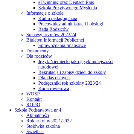
eTwinning oraz Deutsch Plus
Szkoła Pozytywnego Myślenia
Informacje o szkole
Kadra pedagogiczna
Pracownicy administracji i obsługi
Rada Rodziców
Sukcesy uczniów 2023/24
Biuletyn Informacji Publicznej
Sprawozdania finansowe
Dokumenty
Dla rodziców
Język Niemiecki jako język mniejszości
narodowej
Rekrutacja i zapisy dzieci do szkoły
Dla klas ósmych
Podręczniki rok szkolny 2023/24
Karta rowerowa
WOŚP
Kontakt
RODO
Szkoła Podstawowa nr 4
Aktualności
Rok szkolny 2021/2022
Stołówka szkolna
Świetlica