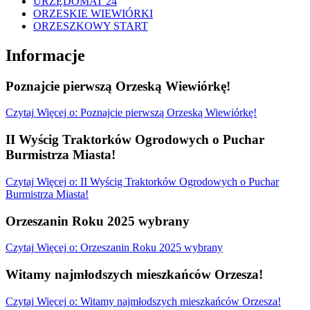
URZĘDOMAT 24
ORZESKIE WIEWIÓRKI
ORZESZKOWY START
Informacje
Poznajcie pierwszą Orzeską Wiewiórkę!
Czytaj
Więcej
o: Poznajcie pierwszą Orzeską Wiewiórkę!
II Wyścig Traktorków Ogrodowych o Puchar
Burmistrza Miasta!
Czytaj
Więcej
o: II Wyścig Traktorków Ogrodowych o Puchar
Burmistrza Miasta!
Orzeszanin Roku 2025 wybrany
Czytaj
Więcej
o: Orzeszanin Roku 2025 wybrany
Witamy najmłodszych mieszkańców Orzesza!
Czytaj
Więcej
o: Witamy najmłodszych mieszkańców Orzesza!