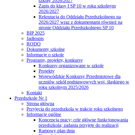
szkoły 2026/2027
Zapis do klasy I SP 10 w roku szkolnym
2026/2027
Rekrutacja do Oddziału Przedszkolnego na
2026/2027 wraz z dokumentami również na
stronie Oddziału Przedszkolnego SP 10
BIP 2025
Jadłospis
RODO
Dokumenty szkolne
Informacje o szkole
Programy, projekty, konkursy
Konkursy organizowane w szkole
Projekty
Wojewódzkie Konkursy Przedmiotowe dla
uczniów szkół podstawowych woj. śląskiego w
roku szkolnym 2025/2026
Kontakt
Przedszkole Nr 1
Strona główna
Przyjęcia do przedszkola w trakcie roku szkolnego
Informacje ogólne
Koncepcja pracy; cele główne funkcjonowania
przedszkola; zadania przyjęte do realizacji
Ramowy plan dnia