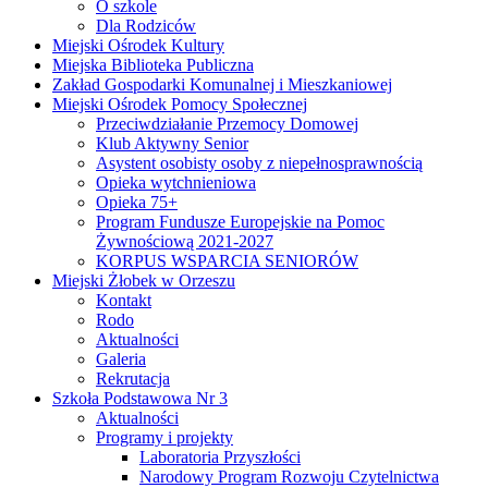
O szkole
Dla Rodziców
Miejski Ośrodek Kultury
Miejska Biblioteka Publiczna
Zakład Gospodarki Komunalnej i Mieszkaniowej
Miejski Ośrodek Pomocy Społecznej
Przeciwdziałanie Przemocy Domowej
Klub Aktywny Senior
Asystent osobisty osoby z niepełnosprawnością
Opieka wytchnieniowa
Opieka 75+
Program Fundusze Europejskie na Pomoc
Żywnościową 2021-2027
KORPUS WSPARCIA SENIORÓW
Miejski Żłobek w Orzeszu
Kontakt
Rodo
Aktualności
Galeria
Rekrutacja
Szkoła Podstawowa Nr 3
Aktualności
Programy i projekty
Laboratoria Przyszłości
Narodowy Program Rozwoju Czytelnictwa