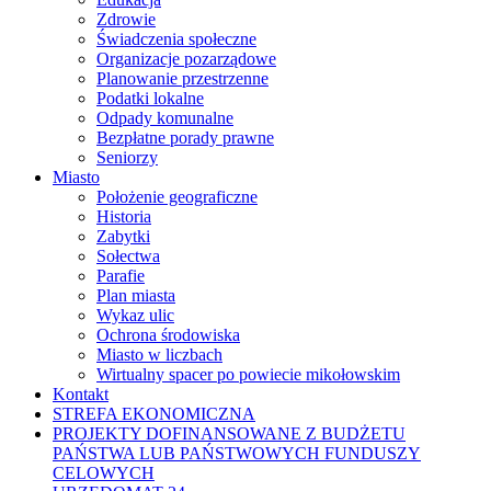
Zdrowie
Świadczenia społeczne
Organizacje pozarządowe
Planowanie przestrzenne
Podatki lokalne
Odpady komunalne
Bezpłatne porady prawne
Seniorzy
Miasto
Położenie geograficzne
Historia
Zabytki
Sołectwa
Parafie
Plan miasta
Wykaz ulic
Ochrona środowiska
Miasto w liczbach
Wirtualny spacer po powiecie mikołowskim
Kontakt
STREFA EKONOMICZNA
PROJEKTY DOFINANSOWANE Z BUDŻETU
PAŃSTWA LUB PAŃSTWOWYCH FUNDUSZY
CELOWYCH