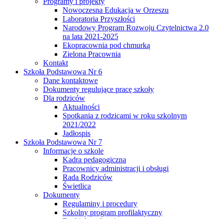
Programy i projekty
Nowoczesna Edukacja w Orzeszu
Laboratoria Przyszłości
Narodowy Program Rozwoju Czytelnictwa 2.0
na lata 2021-2025
Ekopracownia pod chmurką
Zielona Pracownia
Kontakt
Szkoła Podstawowa Nr 6
Dane kontaktowe
Dokumenty regulujące pracę szkoły
Dla rodziców
Aktualności
Spotkania z rodzicami w roku szkolnym
2021/2022
Jadłospis
Szkoła Podstawowa Nr 7
Informacje o szkole
Kadra pedagogiczna
Pracownicy administracji i obsługi
Rada Rodziców
Świetlica
Dokumenty
Regulaminy i procedury
Szkolny program profilaktyczny