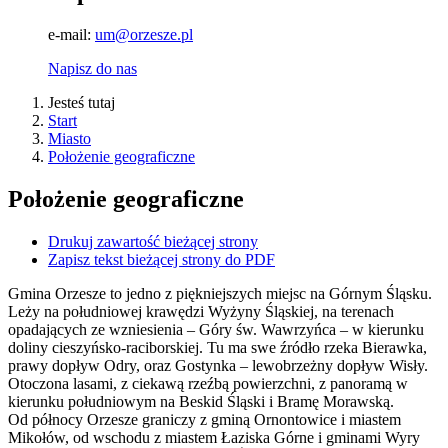
e-mail:
um@orzesze.pl
Napisz do nas
Jesteś tutaj
Start
Miasto
Położenie geograficzne
Położenie geograficzne
Drukuj zawartość bieżącej strony
Zapisz tekst bieżącej strony do PDF
Gmina Orzesze to jedno z piękniejszych miejsc na Górnym Śląsku.
Leży na południowej krawędzi Wyżyny Śląskiej, na terenach
opadających ze wzniesienia – Góry św. Wawrzyńca – w kierunku
doliny cieszyńsko-raciborskiej. Tu ma swe źródło rzeka Bierawka,
prawy dopływ Odry, oraz Gostynka – lewobrzeżny dopływ Wisły.
Otoczona lasami, z ciekawą rzeźbą powierzchni, z panoramą w
kierunku południowym na Beskid Śląski i Bramę Morawską.
Od północy Orzesze graniczy z gminą Ornontowice i miastem
Mikołów, od wschodu z miastem Łaziska Górne i gminami Wyry