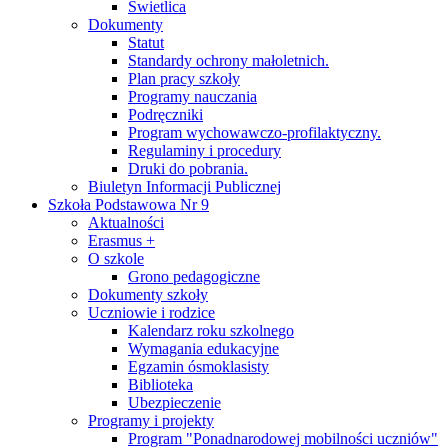
Świetlica
Dokumenty
Statut
Standardy ochrony małoletnich.
Plan pracy szkoły
Programy nauczania
Podręczniki
Program wychowawczo-profilaktyczny.
Regulaminy i procedury
Druki do pobrania.
Biuletyn Informacji Publicznej
Szkoła Podstawowa Nr 9
Aktualności
Erasmus +
O szkole
Grono pedagogiczne
Dokumenty szkoły
Uczniowie i rodzice
Kalendarz roku szkolnego
Wymagania edukacyjne
Egzamin ósmoklasisty
Biblioteka
Ubezpieczenie
Programy i projekty
Program "Ponadnarodowej mobilności uczniów"