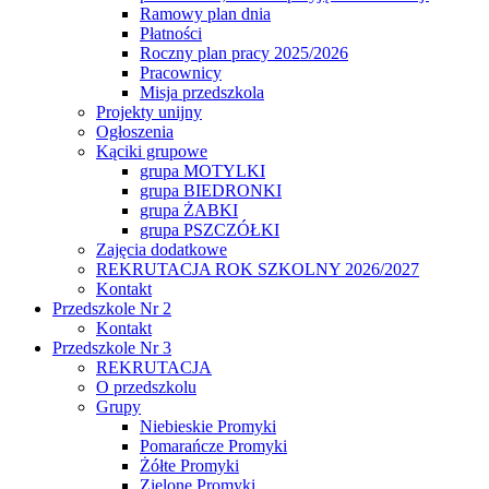
Ramowy plan dnia
Płatności
Roczny plan pracy 2025/2026
Pracownicy
Misja przedszkola
Projekty unijny
Ogłoszenia
Kąciki grupowe
grupa MOTYLKI
grupa BIEDRONKI
grupa ŻABKI
grupa PSZCZÓŁKI
Zajęcia dodatkowe
REKRUTACJA ROK SZKOLNY 2026/2027
Kontakt
Przedszkole Nr 2
Kontakt
Przedszkole Nr 3
REKRUTACJA
O przedszkolu
Grupy
Niebieskie Promyki
Pomarańcze Promyki
Żółte Promyki
Zielone Promyki