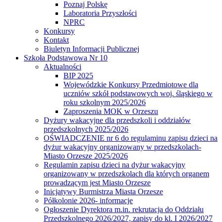
Poznaj Polskę
Laboratoria Przyszłości
NPRC
Konkursy
Kontakt
Biuletyn Informacji Publicznej
Szkoła Podstawowa Nr 10
Aktualności
BIP 2025
Wojewódzkie Konkursy Przedmiotowe dla
uczniów szkół podstawowych woj. śląskiego w
roku szkolnym 2025/2026
Zaproszenia MOK w Orzeszu
Dyżury wakacyjne dla przedszkoli i oddziałów
przedszkolnych 2025/2026
OŚWIADCZENIE nr 6 do regulaminu zapisu dzieci na
dyżur wakacyjny organizowany w przedszkolach-
Miasto Orzesze 2025/2026
Regulamin zapisu dzieci na dyżur wakacyjny
organizowany w przedszkolach dla których organem
prowadzącym jest Miasto Orzesze
Inicjatywy Burmistrza Miasta Orzesze
Półkolonie 2026- informacje
Ogłoszenie Dyrektora m.in. rekrutacja do Oddziału
Przedszkolnego 2026/2027, zapisy do kl. I 2026/2027