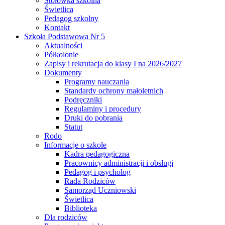
Stołówka szkolna
Świetlica
Pedagog szkolny
Kontakt
Szkoła Podstawowa Nr 5
Aktualności
Półkolonie
Zapisy i rekrutacja do klasy I na 2026/2027
Dokumenty
Programy nauczania
Standardy ochrony małoletnich
Podręczniki
Regulaminy i procedury
Druki do pobrania
Statut
Rodo
Informacje o szkole
Kadra pedagogiczna
Pracownicy administracji i obsługi
Pedagog i psycholog
Rada Rodziców
Samorząd Uczniowski
Świetlica
Biblioteka
Dla rodziców