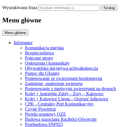
Wyszukiwana fraza
Szukaj
Menu główne
Menu główne
Informator
Komunikacja miejska
Bezpieczeństwo
Polecane strony
Ogłoszenia i komunikaty
Obywatelska inicjatywa uchwałodawcza
Pomoc dla Ukrainy
Postępowanie ze zwierzętami bezdomnymi
Zaginione, znalezione zwierzęta
Postępowanie z martwymi zwierzętami na drogach
Kolej + Jastrzębie-Zdrój – Żory – Katowice
Kolej + Katowice Ligota – Orzesze Jaśkowice
CPK - Centralny Port Komunikacyjny
Czyste Powietrze
Projekt grantowy OZE
Budowa gazociągu Racibórz-Oświęcim
Przebudowa DW925