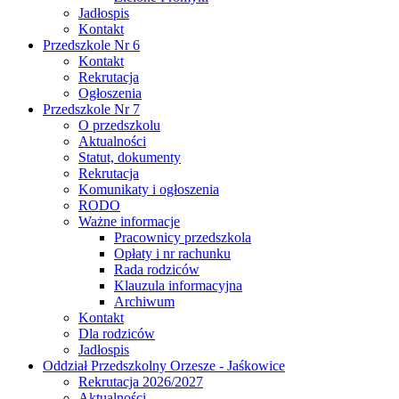
Jadłospis
Kontakt
Przedszkole Nr 6
Kontakt
Rekrutacja
Ogłoszenia
Przedszkole Nr 7
O przedszkolu
Aktualności
Statut, dokumenty
Rekrutacja
Komunikaty i ogłoszenia
RODO
Ważne informacje
Pracownicy przedszkola
Opłaty i nr rachunku
Rada rodziców
Klauzula informacyjna
Archiwum
Kontakt
Dla rodziców
Jadłospis
Oddział Przedszkolny Orzesze - Jaśkowice
Rekrutacja 2026/2027
Aktualności