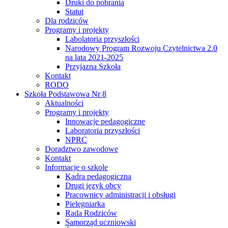
Druki do pobrania
Statut
Dla rodziców
Programy i projekty
Labolatoria przyszłości
Narodowy Program Rozwoju Czytelnictwa 2.0
na lata 2021-2025
Przyjazna Szkoła
Kontakt
RODO
Szkoła Podstawowa Nr 8
Aktualności
Programy i projekty
Innowacje pedagogiczne
Laboratoria przyszłości
NPRC
Doradztwo zawodowe
Kontakt
Informacje o szkole
Kadra pedagogiczna
Drugi język obcy
Pracownicy administracji i obsługi
Pielęgniarka
Rada Rodziców
Samorząd uczniowski