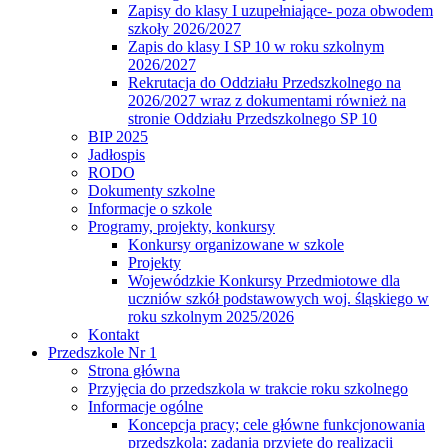
Zapisy do klasy I uzupełniające- poza obwodem
szkoły 2026/2027
Zapis do klasy I SP 10 w roku szkolnym
2026/2027
Rekrutacja do Oddziału Przedszkolnego na
2026/2027 wraz z dokumentami również na
stronie Oddziału Przedszkolnego SP 10
BIP 2025
Jadłospis
RODO
Dokumenty szkolne
Informacje o szkole
Programy, projekty, konkursy
Konkursy organizowane w szkole
Projekty
Wojewódzkie Konkursy Przedmiotowe dla
uczniów szkół podstawowych woj. śląskiego w
roku szkolnym 2025/2026
Kontakt
Przedszkole Nr 1
Strona główna
Przyjęcia do przedszkola w trakcie roku szkolnego
Informacje ogólne
Koncepcja pracy; cele główne funkcjonowania
przedszkola; zadania przyjęte do realizacji