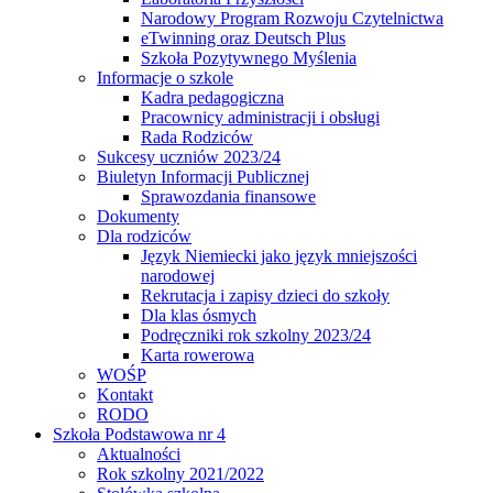
Narodowy Program Rozwoju Czytelnictwa
eTwinning oraz Deutsch Plus
Szkoła Pozytywnego Myślenia
Informacje o szkole
Kadra pedagogiczna
Pracownicy administracji i obsługi
Rada Rodziców
Sukcesy uczniów 2023/24
Biuletyn Informacji Publicznej
Sprawozdania finansowe
Dokumenty
Dla rodziców
Język Niemiecki jako język mniejszości
narodowej
Rekrutacja i zapisy dzieci do szkoły
Dla klas ósmych
Podręczniki rok szkolny 2023/24
Karta rowerowa
WOŚP
Kontakt
RODO
Szkoła Podstawowa nr 4
Aktualności
Rok szkolny 2021/2022