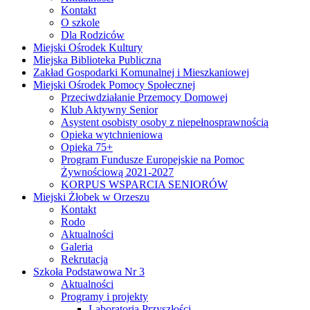
Kontakt
O szkole
Dla Rodziców
Miejski Ośrodek Kultury
Miejska Biblioteka Publiczna
Zakład Gospodarki Komunalnej i Mieszkaniowej
Miejski Ośrodek Pomocy Społecznej
Przeciwdziałanie Przemocy Domowej
Klub Aktywny Senior
Asystent osobisty osoby z niepełnosprawnością
Opieka wytchnieniowa
Opieka 75+
Program Fundusze Europejskie na Pomoc
Żywnościową 2021-2027
KORPUS WSPARCIA SENIORÓW
Miejski Żłobek w Orzeszu
Kontakt
Rodo
Aktualności
Galeria
Rekrutacja
Szkoła Podstawowa Nr 3
Aktualności
Programy i projekty
Laboratoria Przyszłości