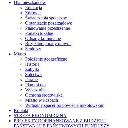
Dla mieszkańców
Edukacja
Zdrowie
Świadczenia społeczne
Organizacje pozarządowe
Planowanie przestrzenne
Podatki lokalne
Odpady komunalne
Bezpłatne porady prawne
Seniorzy
Miasto
Położenie geograficzne
Historia
Zabytki
Sołectwa
Parafie
Plan miasta
Wykaz ulic
Ochrona środowiska
Miasto w liczbach
Wirtualny spacer po powiecie mikołowskim
Kontakt
STREFA EKONOMICZNA
PROJEKTY DOFINANSOWANE Z BUDŻETU
PAŃSTWA LUB PAŃSTWOWYCH FUNDUSZY