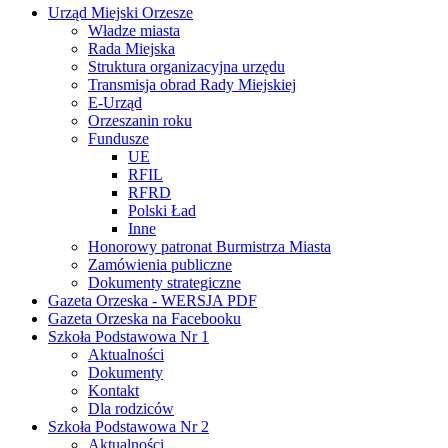
Urząd Miejski Orzesze
Władze miasta
Rada Miejska
Struktura organizacyjna urzędu
Transmisja obrad Rady Miejskiej
E-Urząd
Orzeszanin roku
Fundusze
UE
RFIL
RFRD
Polski Ład
Inne
Honorowy patronat Burmistrza Miasta
Zamówienia publiczne
Dokumenty strategiczne
Gazeta Orzeska - WERSJA PDF
Gazeta Orzeska na Facebooku
Szkoła Podstawowa Nr 1
Aktualności
Dokumenty
Kontakt
Dla rodziców
Szkoła Podstawowa Nr 2
Aktualności