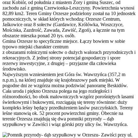
oraz Kobiór, od południa z miastem Żory i gminą Suszec, od
zachodu zaś z gminą Czerwionka-Leszczyny. Powierzchnia wynosi
82,89 km2. Teren Gminy Orzesze podzielony został na 10 jednostek
pomocniczych, w skład których wchodzą: Orzesze Centrum,
Jaśkowice oraz 8 sołectw (Gardawice, Królówka, Woszczyce,
Mościska, Zazdrość, Zawada, Zawiść, Zgoń), a łącznie na tym
obszarze mieszka ponad 20 tys. osób.
Gmina Orzesze to specyficzne miejsce. Łączy bowiem w sobie
typowo miejski charakter centrum
z obszarami rolniczymi sołectw o dużych walorach przyrodniczych i
rekreacyjnych. Z jednej strony potencjał gospodarczy i spore
rezerwy inwestycyjne, z drugiej – przyjazne dla człowieka
środowisko.
Najwyższym wzniesieniem jest Góra św. Wawrzyńca (357,2 m
n.p.m.), na której znajduje się krajobrazowy park miejski. W
pogodne dni ze wzgórza można podziwiać panoramę Beskidów.
Cała uroda i piękno Orzesza polega na jego rozległości i
różnorodności, bo obok malowniczych wzgórz porośniętych lasami
świerkowymi i bukowymi, rozciągają się tereny równinne: duży
kompleks leśny będący przedłużeniem lasów pszczyńskich. Tereny
leśne stanowią ok. 52 procent powierzchni gminy. Obecnie na
terenie Orzesza znajdują się dwa pomniki przyrody – dąb
szypułkowy w Zawiści i wiąz górski przy ulicy św. Wawrzyńca.