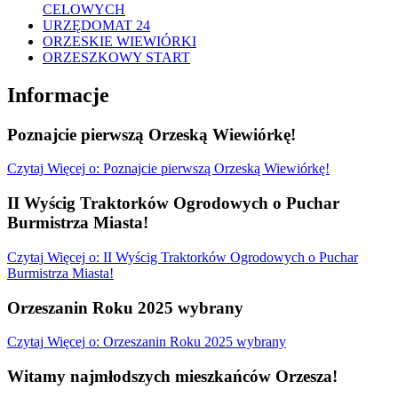
CELOWYCH
URZĘDOMAT 24
ORZESKIE WIEWIÓRKI
ORZESZKOWY START
Informacje
Poznajcie pierwszą Orzeską Wiewiórkę!
Czytaj
Więcej
o: Poznajcie pierwszą Orzeską Wiewiórkę!
II Wyścig Traktorków Ogrodowych o Puchar
Burmistrza Miasta!
Czytaj
Więcej
o: II Wyścig Traktorków Ogrodowych o Puchar
Burmistrza Miasta!
Orzeszanin Roku 2025 wybrany
Czytaj
Więcej
o: Orzeszanin Roku 2025 wybrany
Witamy najmłodszych mieszkańców Orzesza!