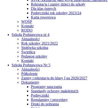
Rekrutacja i zapisy dzieci do szkoły
Dla klas ósmych
Podręczniki rok szkolny 2023/24
Karta rowerowa
WOŚP
Kontakt
RODO
Szkoła Podstawowa nr 4
Aktualności
Rok szkolny 2021/2022
Stołówka szkolna
Świetlica
Pedagog szkolny
Kontakt
Szkoła Podstawowa Nr 5
Aktualności
Półkolonie
Zapisy i rekrutacja do klasy I na 2026/2027
Dokumenty
Programy nauczania
Standardy ochrony małoletnich
Podręczniki
Regulaminy i procedury
Druki do pobrania