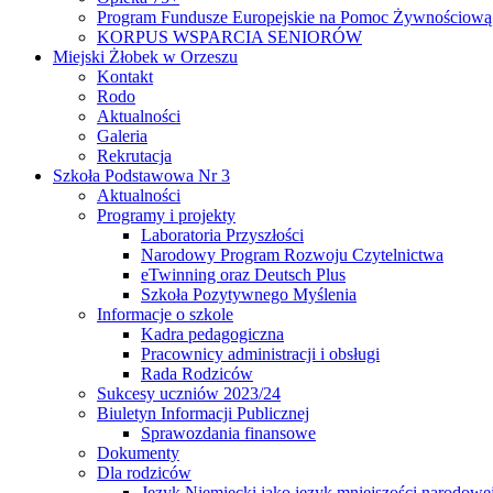
Program Fundusze Europejskie na Pomoc Żywnościową
KORPUS WSPARCIA SENIORÓW
Miejski Żłobek w Orzeszu
Kontakt
Rodo
Aktualności
Galeria
Rekrutacja
Szkoła Podstawowa Nr 3
Aktualności
Programy i projekty
Laboratoria Przyszłości
Narodowy Program Rozwoju Czytelnictwa
eTwinning oraz Deutsch Plus
Szkoła Pozytywnego Myślenia
Informacje o szkole
Kadra pedagogiczna
Pracownicy administracji i obsługi
Rada Rodziców
Sukcesy uczniów 2023/24
Biuletyn Informacji Publicznej
Sprawozdania finansowe
Dokumenty
Dla rodziców
Język Niemiecki jako język mniejszości narodowe