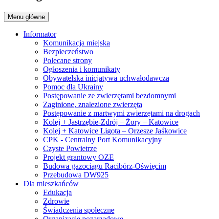
Menu główne
Informator
Komunikacja miejska
Bezpieczeństwo
Polecane strony
Ogłoszenia i komunikaty
Obywatelska inicjatywa uchwałodawcza
Pomoc dla Ukrainy
Postępowanie ze zwierzętami bezdomnymi
Zaginione, znalezione zwierzęta
Postępowanie z martwymi zwierzętami na drogach
Kolej + Jastrzębie-Zdrój – Żory – Katowice
Kolej + Katowice Ligota – Orzesze Jaśkowice
CPK - Centralny Port Komunikacyjny
Czyste Powietrze
Projekt grantowy OZE
Budowa gazociągu Racibórz-Oświęcim
Przebudowa DW925
Dla mieszkańców
Edukacja
Zdrowie
Świadczenia społeczne
Organizacje pozarządowe