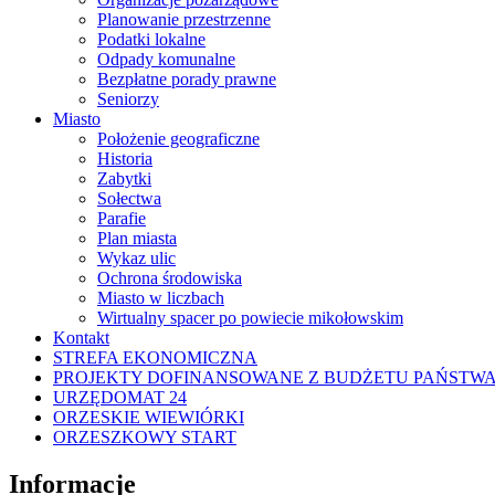
Planowanie przestrzenne
Podatki lokalne
Odpady komunalne
Bezpłatne porady prawne
Seniorzy
Miasto
Położenie geograficzne
Historia
Zabytki
Sołectwa
Parafie
Plan miasta
Wykaz ulic
Ochrona środowiska
Miasto w liczbach
Wirtualny spacer po powiecie mikołowskim
Kontakt
STREFA EKONOMICZNA
PROJEKTY DOFINANSOWANE Z BUDŻETU PAŃSTW
URZĘDOMAT 24
ORZESKIE WIEWIÓRKI
ORZESZKOWY START
Informacje