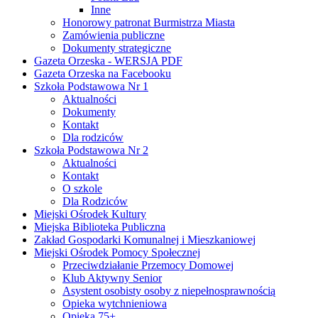
Inne
Honorowy patronat Burmistrza Miasta
Zamówienia publiczne
Dokumenty strategiczne
Gazeta Orzeska - WERSJA PDF
Gazeta Orzeska na Facebooku
Szkoła Podstawowa Nr 1
Aktualności
Dokumenty
Kontakt
Dla rodziców
Szkoła Podstawowa Nr 2
Aktualności
Kontakt
O szkole
Dla Rodziców
Miejski Ośrodek Kultury
Miejska Biblioteka Publiczna
Zakład Gospodarki Komunalnej i Mieszkaniowej
Miejski Ośrodek Pomocy Społecznej
Przeciwdziałanie Przemocy Domowej
Klub Aktywny Senior
Asystent osobisty osoby z niepełnosprawnością
Opieka wytchnieniowa
Opieka 75+