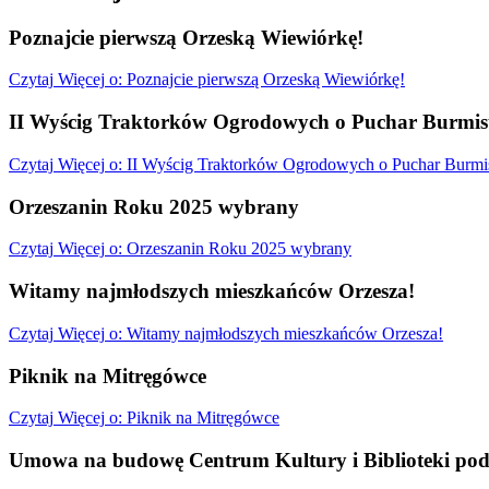
Poznajcie pierwszą Orzeską Wiewiórkę!
Czytaj
Więcej
o: Poznajcie pierwszą Orzeską Wiewiórkę!
II Wyścig Traktorków Ogrodowych o Puchar Burmist
Czytaj
Więcej
o: II Wyścig Traktorków Ogrodowych o Puchar Burmis
Orzeszanin Roku 2025 wybrany
Czytaj
Więcej
o: Orzeszanin Roku 2025 wybrany
Witamy najmłodszych mieszkańców Orzesza!
Czytaj
Więcej
o: Witamy najmłodszych mieszkańców Orzesza!
Piknik na Mitręgówce
Czytaj
Więcej
o: Piknik na Mitręgówce
Umowa na budowę Centrum Kultury i Biblioteki pod