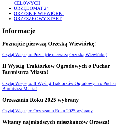
CELOWYCH
URZĘDOMAT 24
ORZESKIE WIEWIÓRKI
ORZESZKOWY START
Informacje
Poznajcie pierwszą Orzeską Wiewiórkę!
Czytaj
Więcej
o: Poznajcie pierwszą Orzeską Wiewiórkę!
II Wyścig Traktorków Ogrodowych o Puchar
Burmistrza Miasta!
Czytaj
Więcej
o: II Wyścig Traktorków Ogrodowych o Puchar
Burmistrza Miasta!
Orzeszanin Roku 2025 wybrany
Czytaj
Więcej
o: Orzeszanin Roku 2025 wybrany
Witamy najmłodszych mieszkańców Orzesza!