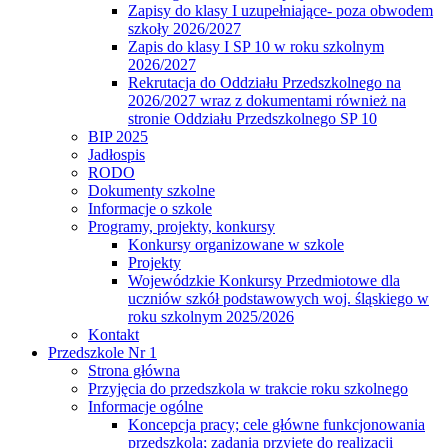
Zapisy do klasy I uzupełniające- poza obwodem
szkoły 2026/2027
Zapis do klasy I SP 10 w roku szkolnym
2026/2027
Rekrutacja do Oddziału Przedszkolnego na
2026/2027 wraz z dokumentami również na
stronie Oddziału Przedszkolnego SP 10
BIP 2025
Jadłospis
RODO
Dokumenty szkolne
Informacje o szkole
Programy, projekty, konkursy
Konkursy organizowane w szkole
Projekty
Wojewódzkie Konkursy Przedmiotowe dla
uczniów szkół podstawowych woj. śląskiego w
roku szkolnym 2025/2026
Kontakt
Przedszkole Nr 1
Strona główna
Przyjęcia do przedszkola w trakcie roku szkolnego
Informacje ogólne
Koncepcja pracy; cele główne funkcjonowania
przedszkola; zadania przyjęte do realizacji