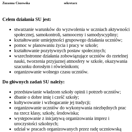
Zuzanna Ciszewska
sekretarz
Celem działania SU jest:
stwarzanie warunków do wyzwolenia w uczniach aktywności
społecznej, samokontroli, samooceny i samodyscypliny;
kształtowanie umiejętności grupowego działania uczniów;
pomoc w planowaniu życia i pracy w szkole;
kształtowanie pozytywnych postaw społecznych;
wszechstronne działania zobowiązujące uczniów do rzetelnej
nauki, tworzenia przyjaznej atmosfery w szkole, okazywania
szacunku dorosłym i rówieśnikom;
organizowanie wolnego czasu uczniów.
Do głównych zadań SU należy:
przedstawianie władzom szkoły opinii i potrzeb uczniów;
dbanie o dobre imię i cześć szkoły;
kultywowanie i wzbogacanie jej tradycji;
organizowanie uczniów do wykonywania niezbędnych prac
na rzecz klasy, szkoły, środowiska;
występowanie z inicjatywą organizowania imprez i
uroczystości szkolnych;
udział w pracach organizowanych przez radę uczniowską