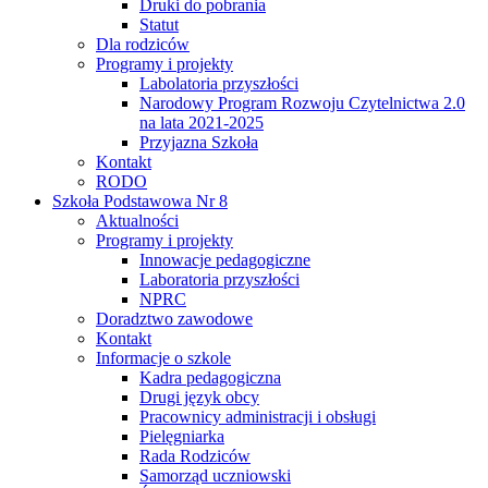
Druki do pobrania
Statut
Dla rodziców
Programy i projekty
Labolatoria przyszłości
Narodowy Program Rozwoju Czytelnictwa 2.0
na lata 2021-2025
Przyjazna Szkoła
Kontakt
RODO
Szkoła Podstawowa Nr 8
Aktualności
Programy i projekty
Innowacje pedagogiczne
Laboratoria przyszłości
NPRC
Doradztwo zawodowe
Kontakt
Informacje o szkole
Kadra pedagogiczna
Drugi język obcy
Pracownicy administracji i obsługi
Pielęgniarka
Rada Rodziców
Samorząd uczniowski