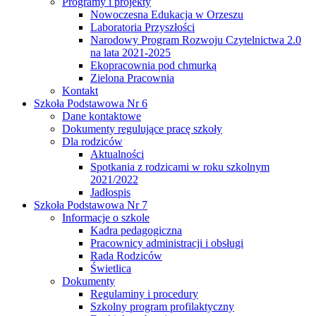
Programy i projekty
Nowoczesna Edukacja w Orzeszu
Laboratoria Przyszłości
Narodowy Program Rozwoju Czytelnictwa 2.0
na lata 2021-2025
Ekopracownia pod chmurką
Zielona Pracownia
Kontakt
Szkoła Podstawowa Nr 6
Dane kontaktowe
Dokumenty regulujące pracę szkoły
Dla rodziców
Aktualności
Spotkania z rodzicami w roku szkolnym
2021/2022
Jadłospis
Szkoła Podstawowa Nr 7
Informacje o szkole
Kadra pedagogiczna
Pracownicy administracji i obsługi
Rada Rodziców
Świetlica
Dokumenty
Regulaminy i procedury
Szkolny program profilaktyczny