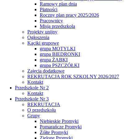
Ramowy plan dnia
Płatności
Roczny plan pracy 2025/2026
Pracownicy
Misja przedszkola
Projekty unijny
Ogłoszenia
Kąciki grupowe
grupa MOTYLKI
grupa BIEDRONKI
grupa ŻABKI
grupa PSZCZÓŁKI
Zajęcia dodatkowe
REKRUTACJA ROK SZKOLNY 2026/2027
Kontakt
Przedszkole Nr 2
Kontakt
Przedszkole Nr 3
REKRUTACJA
O przedszkolu
Grupy
Niebieskie Promyki
Pomarańcze Promyki
Żółte Promyki
Zielone Promyki