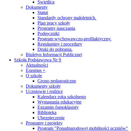
Świetlica
Dokumenty
Statut
Standardy ochrony małoletnich.
Plan pracy szkoły
Programy nauczania
Podręczniki
Program wychowawczo-profilaktyczny.
Regulaminy i procedury
Druki do pobrania.
Biuletyn Informacji Publicznej
Szkoła Podstawowa Nr 9
Aktualności
Erasmus +
O szkole
Grono pedagogiczne
Dokumenty szkoły
Uczniowie i rodzice
Kalendarz roku szkolnego
Wymagania edukacyjne
Egzamin ósmoklasisty
Biblioteka
Ubezpieczenie
Programy i projekty
Program "Ponadnarodowej mobilności uczniów"