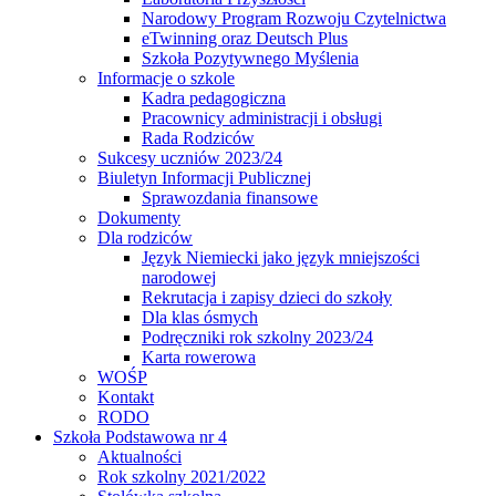
Narodowy Program Rozwoju Czytelnictwa
eTwinning oraz Deutsch Plus
Szkoła Pozytywnego Myślenia
Informacje o szkole
Kadra pedagogiczna
Pracownicy administracji i obsługi
Rada Rodziców
Sukcesy uczniów 2023/24
Biuletyn Informacji Publicznej
Sprawozdania finansowe
Dokumenty
Dla rodziców
Język Niemiecki jako język mniejszości
narodowej
Rekrutacja i zapisy dzieci do szkoły
Dla klas ósmych
Podręczniki rok szkolny 2023/24
Karta rowerowa
WOŚP
Kontakt
RODO
Szkoła Podstawowa nr 4
Aktualności
Rok szkolny 2021/2022