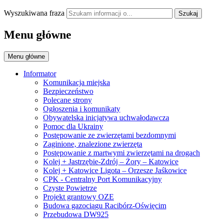
Wyszukiwana fraza
Szukaj
Menu główne
Menu główne
Informator
Komunikacja miejska
Bezpieczeństwo
Polecane strony
Ogłoszenia i komunikaty
Obywatelska inicjatywa uchwałodawcza
Pomoc dla Ukrainy
Postępowanie ze zwierzętami bezdomnymi
Zaginione, znalezione zwierzęta
Postępowanie z martwymi zwierzętami na drogach
Kolej + Jastrzębie-Zdrój – Żory – Katowice
Kolej + Katowice Ligota – Orzesze Jaśkowice
CPK - Centralny Port Komunikacyjny
Czyste Powietrze
Projekt grantowy OZE
Budowa gazociągu Racibórz-Oświęcim
Przebudowa DW925