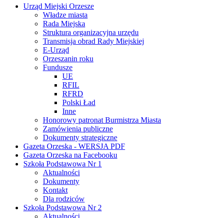
Urząd Miejski Orzesze
Władze miasta
Rada Miejska
Struktura organizacyjna urzędu
Transmisja obrad Rady Miejskiej
E-Urząd
Orzeszanin roku
Fundusze
UE
RFIL
RFRD
Polski Ład
Inne
Honorowy patronat Burmistrza Miasta
Zamówienia publiczne
Dokumenty strategiczne
Gazeta Orzeska - WERSJA PDF
Gazeta Orzeska na Facebooku
Szkoła Podstawowa Nr 1
Aktualności
Dokumenty
Kontakt
Dla rodziców
Szkoła Podstawowa Nr 2
Aktualności