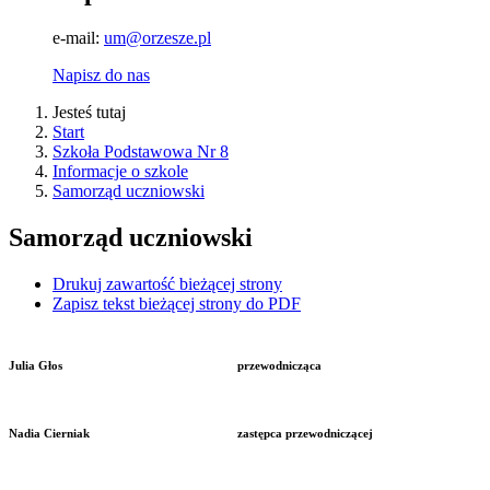
e-mail:
um@orzesze.pl
Napisz do nas
Jesteś tutaj
Start
Szkoła Podstawowa Nr 8
Informacje o szkole
Samorząd uczniowski
Samorząd uczniowski
Drukuj zawartość bieżącej strony
Zapisz tekst bieżącej strony do PDF
Julia Głos
przewodnicząca
Nadia Cierniak
zastępca przewodniczącej