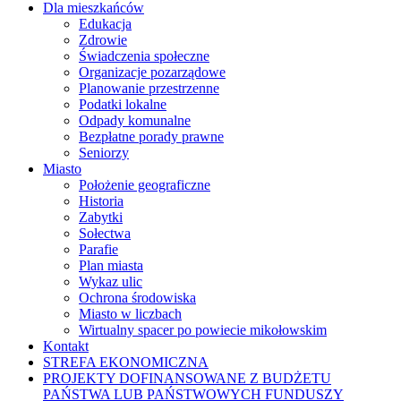
Dla mieszkańców
Edukacja
Zdrowie
Świadczenia społeczne
Organizacje pozarządowe
Planowanie przestrzenne
Podatki lokalne
Odpady komunalne
Bezpłatne porady prawne
Seniorzy
Miasto
Położenie geograficzne
Historia
Zabytki
Sołectwa
Parafie
Plan miasta
Wykaz ulic
Ochrona środowiska
Miasto w liczbach
Wirtualny spacer po powiecie mikołowskim
Kontakt
STREFA EKONOMICZNA
PROJEKTY DOFINANSOWANE Z BUDŻETU
PAŃSTWA LUB PAŃSTWOWYCH FUNDUSZY