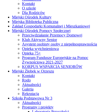
Kontakt
O szkole
Dla Rodziców
Miejski Ośrodek Kultury
Miejska Biblioteka Publiczna
Zakład Gospodarki Komunalnej i Mieszkaniowej
Miejski Ośrodek Pomocy Społecznej
Przeciwdziałanie Przemocy Domowej
Klub Aktywny Senior
Asystent osobisty osoby z niepełnosprawnością
Opieka wytchnieniowa
Opieka 75+
Program Fundusze Europejskie na Pomoc
Żywnościową 2021-2027
KORPUS WSPARCIA SENIORÓW
Miejski Żłobek w Orzeszu
Kontakt
Rodo
Aktualności
Galeria
Rekrutacja
Szkoła Podstawowa Nr 3
Aktualności
Programy i projekty
Laboratoria Przyszłości