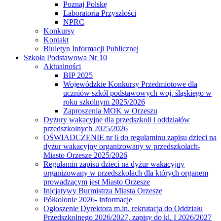
Poznaj Polskę
Laboratoria Przyszłości
NPRC
Konkursy
Kontakt
Biuletyn Informacji Publicznej
Szkoła Podstawowa Nr 10
Aktualności
BIP 2025
Wojewódzkie Konkursy Przedmiotowe dla
uczniów szkół podstawowych woj. śląskiego w
roku szkolnym 2025/2026
Zaproszenia MOK w Orzeszu
Dyżury wakacyjne dla przedszkoli i oddziałów
przedszkolnych 2025/2026
OŚWIADCZENIE nr 6 do regulaminu zapisu dzieci na
dyżur wakacyjny organizowany w przedszkolach-
Miasto Orzesze 2025/2026
Regulamin zapisu dzieci na dyżur wakacyjny
organizowany w przedszkolach dla których organem
prowadzącym jest Miasto Orzesze
Inicjatywy Burmistrza Miasta Orzesze
Półkolonie 2026- informacje
Ogłoszenie Dyrektora m.in. rekrutacja do Oddziału
Przedszkolnego 2026/2027, zapisy do kl. I 2026/2027