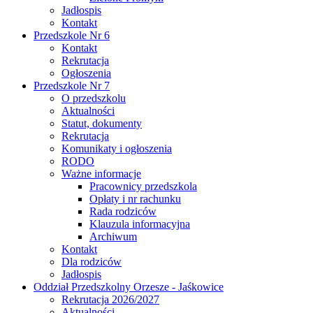
Jadłospis
Kontakt
Przedszkole Nr 6
Kontakt
Rekrutacja
Ogłoszenia
Przedszkole Nr 7
O przedszkolu
Aktualności
Statut, dokumenty
Rekrutacja
Komunikaty i ogłoszenia
RODO
Ważne informacje
Pracownicy przedszkola
Opłaty i nr rachunku
Rada rodziców
Klauzula informacyjna
Archiwum
Kontakt
Dla rodziców
Jadłospis
Oddział Przedszkolny Orzesze - Jaśkowice
Rekrutacja 2026/2027
Aktualności