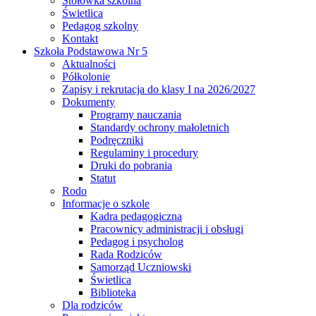
Stołówka szkolna
Świetlica
Pedagog szkolny
Kontakt
Szkoła Podstawowa Nr 5
Aktualności
Półkolonie
Zapisy i rekrutacja do klasy I na 2026/2027
Dokumenty
Programy nauczania
Standardy ochrony małoletnich
Podręczniki
Regulaminy i procedury
Druki do pobrania
Statut
Rodo
Informacje o szkole
Kadra pedagogiczna
Pracownicy administracji i obsługi
Pedagog i psycholog
Rada Rodziców
Samorząd Uczniowski
Świetlica
Biblioteka
Dla rodziców