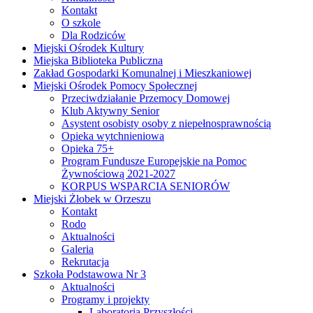
Kontakt
O szkole
Dla Rodziców
Miejski Ośrodek Kultury
Miejska Biblioteka Publiczna
Zakład Gospodarki Komunalnej i Mieszkaniowej
Miejski Ośrodek Pomocy Społecznej
Przeciwdziałanie Przemocy Domowej
Klub Aktywny Senior
Asystent osobisty osoby z niepełnosprawnością
Opieka wytchnieniowa
Opieka 75+
Program Fundusze Europejskie na Pomoc
Żywnościową 2021-2027
KORPUS WSPARCIA SENIORÓW
Miejski Żłobek w Orzeszu
Kontakt
Rodo
Aktualności
Galeria
Rekrutacja
Szkoła Podstawowa Nr 3
Aktualności
Programy i projekty
Laboratoria Przyszłości