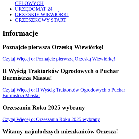
CELOWYCH
URZĘDOMAT 24
ORZESKIE WIEWIÓRKI
ORZESZKOWY START
Informacje
Poznajcie pierwszą Orzeską Wiewiórkę!
Czytaj
Więcej
o: Poznajcie pierwszą Orzeską Wiewiórkę!
II Wyścig Traktorków Ogrodowych o Puchar
Burmistrza Miasta!
Czytaj
Więcej
o: II Wyścig Traktorków Ogrodowych o Puchar
Burmistrza Miasta!
Orzeszanin Roku 2025 wybrany
Czytaj
Więcej
o: Orzeszanin Roku 2025 wybrany
Witamy najmłodszych mieszkańców Orzesza!