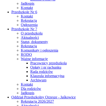
Jadłospis
Kontakt
Przedszkole Nr 6
Kontakt
Rekrutacja
Ogłoszenia
Przedszkole Nr 7
O przedszkolu
Aktualności
Statut, dokumenty
Rekrutacja
Komunikaty i ogłoszenia
RODO
Ważne informacje
Pracownicy przedszkola
Opłaty i nr rachunku
Rada rodziców
Klauzula informacyjna
Archiwum
Kontakt
Dla rodziców
Jadłospis
Oddział Przedszkolny Orzesze - Jaśkowice
Rekrutacja 2026/2027
Aktualności