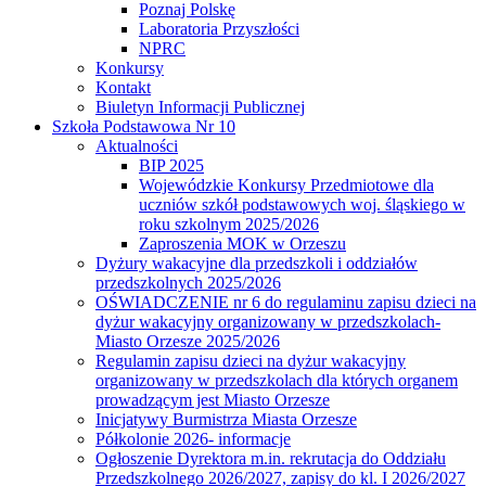
Poznaj Polskę
Laboratoria Przyszłości
NPRC
Konkursy
Kontakt
Biuletyn Informacji Publicznej
Szkoła Podstawowa Nr 10
Aktualności
BIP 2025
Wojewódzkie Konkursy Przedmiotowe dla
uczniów szkół podstawowych woj. śląskiego w
roku szkolnym 2025/2026
Zaproszenia MOK w Orzeszu
Dyżury wakacyjne dla przedszkoli i oddziałów
przedszkolnych 2025/2026
OŚWIADCZENIE nr 6 do regulaminu zapisu dzieci na
dyżur wakacyjny organizowany w przedszkolach-
Miasto Orzesze 2025/2026
Regulamin zapisu dzieci na dyżur wakacyjny
organizowany w przedszkolach dla których organem
prowadzącym jest Miasto Orzesze
Inicjatywy Burmistrza Miasta Orzesze
Półkolonie 2026- informacje
Ogłoszenie Dyrektora m.in. rekrutacja do Oddziału
Przedszkolnego 2026/2027, zapisy do kl. I 2026/2027