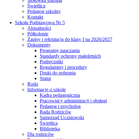
Stołówka szkolna
Świetlica
Pedagog szkolny
Kontakt
Szkoła Podstawowa Nr 5
Aktualności
Półkolonie
Zapisy i rekrutacja do klasy I na 2026/2027
Dokumenty
Programy nauczania
Standardy ochrony małoletnich
Podręczniki
Regulaminy i procedury
Druki do pobrania
Statut
Rodo
Informacje o szkole
Kadra pedagogiczna
Pracownicy administracji i obsługi
Pedagog i psycholog
Rada Rodziców
Samorząd Uczniowski
Świetlica
Biblioteka
Dla rodziców