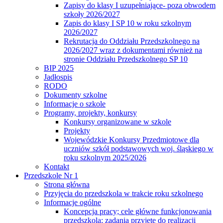
Zapisy do klasy I uzupełniające- poza obwodem
szkoły 2026/2027
Zapis do klasy I SP 10 w roku szkolnym
2026/2027
Rekrutacja do Oddziału Przedszkolnego na
2026/2027 wraz z dokumentami również na
stronie Oddziału Przedszkolnego SP 10
BIP 2025
Jadłospis
RODO
Dokumenty szkolne
Informacje o szkole
Programy, projekty, konkursy
Konkursy organizowane w szkole
Projekty
Wojewódzkie Konkursy Przedmiotowe dla
uczniów szkół podstawowych woj. śląskiego w
roku szkolnym 2025/2026
Kontakt
Przedszkole Nr 1
Strona główna
Przyjęcia do przedszkola w trakcie roku szkolnego
Informacje ogólne
Koncepcja pracy; cele główne funkcjonowania
przedszkola; zadania przyjęte do realizacji