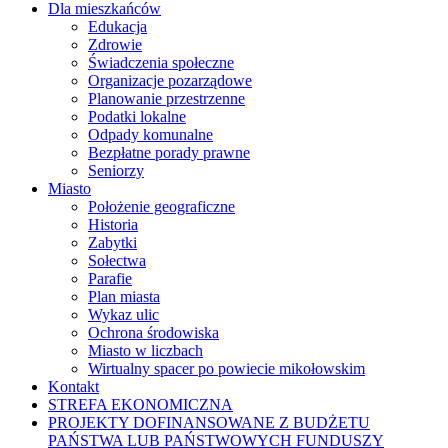
Dla mieszkańców
Edukacja
Zdrowie
Świadczenia społeczne
Organizacje pozarządowe
Planowanie przestrzenne
Podatki lokalne
Odpady komunalne
Bezpłatne porady prawne
Seniorzy
Miasto
Położenie geograficzne
Historia
Zabytki
Sołectwa
Parafie
Plan miasta
Wykaz ulic
Ochrona środowiska
Miasto w liczbach
Wirtualny spacer po powiecie mikołowskim
Kontakt
STREFA EKONOMICZNA
PROJEKTY DOFINANSOWANE Z BUDŻETU
PAŃSTWA LUB PAŃSTWOWYCH FUNDUSZY