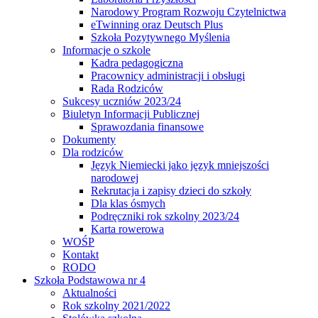
Narodowy Program Rozwoju Czytelnictwa
eTwinning oraz Deutsch Plus
Szkoła Pozytywnego Myślenia
Informacje o szkole
Kadra pedagogiczna
Pracownicy administracji i obsługi
Rada Rodziców
Sukcesy uczniów 2023/24
Biuletyn Informacji Publicznej
Sprawozdania finansowe
Dokumenty
Dla rodziców
Język Niemiecki jako język mniejszości
narodowej
Rekrutacja i zapisy dzieci do szkoły
Dla klas ósmych
Podręczniki rok szkolny 2023/24
Karta rowerowa
WOŚP
Kontakt
RODO
Szkoła Podstawowa nr 4
Aktualności
Rok szkolny 2021/2022