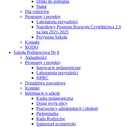
Druki do pobrania
Statut
Dla rodziców
Programy i projekty
Labolatoria przyszłości
Narodowy Program Rozwoju Czytelnictwa 2.0
na lata 2021-2025
Przyjazna Szkoła
Kontakt
RODO
Szkoła Podstawowa Nr 8
Aktualności
Programy i projekty
Innowacje pedagogiczne
Laboratoria przyszłości
NPRC
Doradztwo zawodowe
Kontakt
Informacje o szkole
Kadra pedagogiczna
Drugi język obcy
Pracownicy administracji i obsługi
Pielęgniarka
Rada Rodziców
Samorząd uczniowski