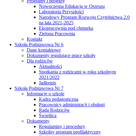
Programy i projekty
Nowoczesna Edukacja w Orzeszu
Laboratoria Przyszłości
Narodowy Program Rozwoju Czytelnictwa 2.0
na lata 2021-2025
Ekopracownia pod chmurką
Zielona Pracownia
Kontakt
Szkoła Podstawowa Nr 6
Dane kontaktowe
Dokumenty regulujące pracę szkoły
Dla rodziców
Aktualności
Spotkania z rodzicami w roku szkolnym
2021/2022
Jadłospis
Szkoła Podstawowa Nr 7
Informacje o szkole
Kadra pedagogiczna
Pracownicy administracji i obsługi
Rada Rodziców
Świetlica
Dokumenty
Regulaminy i procedury
Szkolny program profilaktyczny