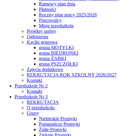
Ramowy plan dnia
Płatności
Roczny plan pracy 2025/2026
Pracownicy
Misja przedszkola
Projekty unijny
Ogłoszenia
Kąciki grupowe
grupa MOTYLKI
grupa BIEDRONKI
grupa ŻABKI
grupa PSZCZÓŁKI
Zajęcia dodatkowe
REKRUTACJA ROK SZKOLNY 2026/2027
Kontakt
Przedszkole Nr 2
Kontakt
Przedszkole Nr 3
REKRUTACJA
O przedszkolu
Grupy
Niebieskie Promyki
Pomarańcze Promyki
Żółte Promyki
Zielone Promyki