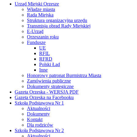
Urząd Miejski Orzesze
Władze miasta
Rada Miejska
Struktura organizacyjna urzędu
Transmisja obrad Rady Miejskiej
E-Urząd
Orzeszanin roku
Fundusze
UE
RFIL
RFRD
Polski Ład
Inne
Honorowy patronat Burmistrza Miasta
Zamówienia publiczne
Dokumenty strategiczne
Gazeta Orzeska - WERSJA PDF
Gazeta Orzeska na Facebooku
Szkoła Podstawowa Nr 1
Aktualności
Dokumenty
Kontakt
Dla rodziców
Szkoła Podstawowa Nr 2
Aktualności