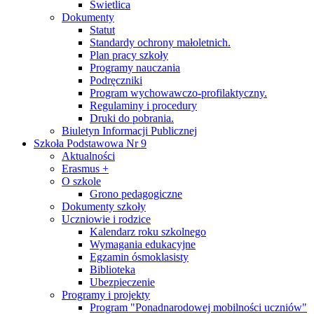
Świetlica
Dokumenty
Statut
Standardy ochrony małoletnich.
Plan pracy szkoły
Programy nauczania
Podręczniki
Program wychowawczo-profilaktyczny.
Regulaminy i procedury
Druki do pobrania.
Biuletyn Informacji Publicznej
Szkoła Podstawowa Nr 9
Aktualności
Erasmus +
O szkole
Grono pedagogiczne
Dokumenty szkoły
Uczniowie i rodzice
Kalendarz roku szkolnego
Wymagania edukacyjne
Egzamin ósmoklasisty
Biblioteka
Ubezpieczenie
Programy i projekty
Program "Ponadnarodowej mobilności uczniów"