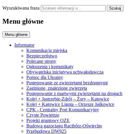
Wyszukiwana fraza
Szukaj
Menu główne
Menu główne
Informator
Komunikacja miejska
Bezpieczeństwo
Polecane strony
Ogłoszenia i komunikaty
Obywatelska inicjatywa uchwałodawcza
Pomoc dla Ukrainy
Postępowanie ze zwierzętami bezdomnymi
Zaginione, znalezione zwierzęta
Postępowanie z martwymi zwierzętami na drogach
Kolej + Jastrzębie-Zdrój – Żory – Katowice
Kolej + Katowice Ligota – Orzesze Jaśkowice
CPK - Centralny Port Komunikacyjny
Czyste Powietrze
Projekt grantowy OZE
Budowa gazociągu Racibórz-Oświęcim
Przebudowa DW925