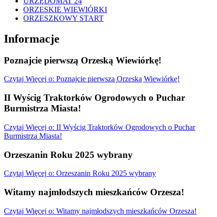
URZĘDOMAT 24
ORZESKIE WIEWIÓRKI
ORZESZKOWY START
Informacje
Poznajcie pierwszą Orzeską Wiewiórkę!
Czytaj
Więcej
o: Poznajcie pierwszą Orzeską Wiewiórkę!
II Wyścig Traktorków Ogrodowych o Puchar
Burmistrza Miasta!
Czytaj
Więcej
o: II Wyścig Traktorków Ogrodowych o Puchar
Burmistrza Miasta!
Orzeszanin Roku 2025 wybrany
Czytaj
Więcej
o: Orzeszanin Roku 2025 wybrany
Witamy najmłodszych mieszkańców Orzesza!
Czytaj
Więcej
o: Witamy najmłodszych mieszkańców Orzesza!