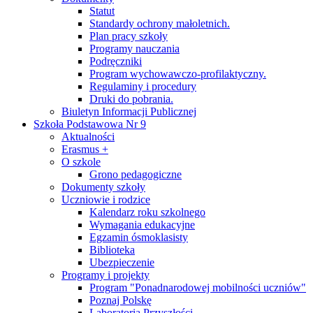
Statut
Standardy ochrony małoletnich.
Plan pracy szkoły
Programy nauczania
Podręczniki
Program wychowawczo-profilaktyczny.
Regulaminy i procedury
Druki do pobrania.
Biuletyn Informacji Publicznej
Szkoła Podstawowa Nr 9
Aktualności
Erasmus +
O szkole
Grono pedagogiczne
Dokumenty szkoły
Uczniowie i rodzice
Kalendarz roku szkolnego
Wymagania edukacyjne
Egzamin ósmoklasisty
Biblioteka
Ubezpieczenie
Programy i projekty
Program "Ponadnarodowej mobilności uczniów"
Poznaj Polskę
Laboratoria Przyszłości