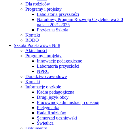
Dla rodziców
Programy i projekty
Labolatoria przyszłości
Narodowy Program Rozwoju Czytelnictwa 2.0
na lata 2021-2025
Przyjazna Szkoła
Kontakt
RODO
Szkoła Podstawowa Nr 8
Aktualności
Programy i projekty
Innowacje pedagogiczne
Laboratoria przyszłości
NPRC
Doradztwo zawodowe
Kontakt
Informacje o szkole
Kadra pedagogiczna
Drugi język obcy
Pracownicy administracji i obsługi
Pielęgniarka
Rada Rodziców
Samorząd uczniowski
Świetlica
Dokumenty