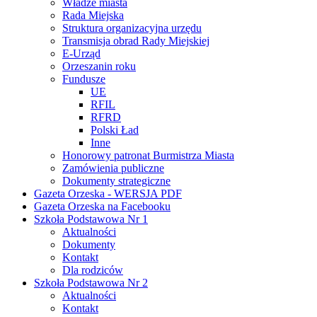
Władze miasta
Rada Miejska
Struktura organizacyjna urzędu
Transmisja obrad Rady Miejskiej
E-Urząd
Orzeszanin roku
Fundusze
UE
RFIL
RFRD
Polski Ład
Inne
Honorowy patronat Burmistrza Miasta
Zamówienia publiczne
Dokumenty strategiczne
Gazeta Orzeska - WERSJA PDF
Gazeta Orzeska na Facebooku
Szkoła Podstawowa Nr 1
Aktualności
Dokumenty
Kontakt
Dla rodziców
Szkoła Podstawowa Nr 2
Aktualności
Kontakt