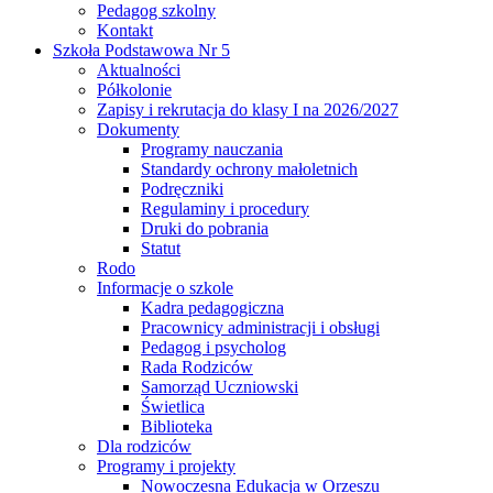
Pedagog szkolny
Kontakt
Szkoła Podstawowa Nr 5
Aktualności
Półkolonie
Zapisy i rekrutacja do klasy I na 2026/2027
Dokumenty
Programy nauczania
Standardy ochrony małoletnich
Podręczniki
Regulaminy i procedury
Druki do pobrania
Statut
Rodo
Informacje o szkole
Kadra pedagogiczna
Pracownicy administracji i obsługi
Pedagog i psycholog
Rada Rodziców
Samorząd Uczniowski
Świetlica
Biblioteka
Dla rodziców
Programy i projekty
Nowoczesna Edukacja w Orzeszu