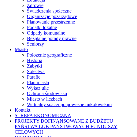
Zdrowie
Świadczenia społeczne
Organizacje pozarządowe
Planowanie przestrzenne
Podatki lokalne
Odpady komunalne
Bezpłatne porady prawne
Seniorzy
Miasto
Położenie geograficzne
Historia
Zabytki
Sołectwa
Parafie
Plan miasta
Wykaz ulic
Ochrona środowiska
Miasto w liczbach
Wirtualny spacer po powiecie mikołowskim
Kontakt
STREFA EKONOMICZNA
PROJEKTY DOFINANSOWANE Z BUDŻETU
PAŃSTWA LUB PAŃSTWOWYCH FUNDUSZY
CELOWYCH