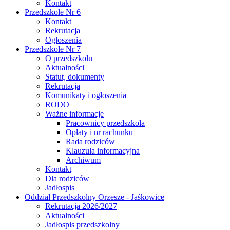
Kontakt
Przedszkole Nr 6
Kontakt
Rekrutacja
Ogłoszenia
Przedszkole Nr 7
O przedszkolu
Aktualności
Statut, dokumenty
Rekrutacja
Komunikaty i ogłoszenia
RODO
Ważne informacje
Pracownicy przedszkola
Opłaty i nr rachunku
Rada rodziców
Klauzula informacyjna
Archiwum
Kontakt
Dla rodziców
Jadłospis
Oddział Przedszkolny Orzesze - Jaśkowice
Rekrutacja 2026/2027
Aktualności
Jadłospis przedszkolny