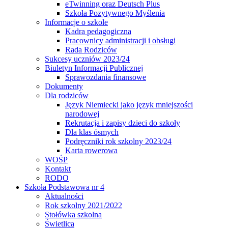
eTwinning oraz Deutsch Plus
Szkoła Pozytywnego Myślenia
Informacje o szkole
Kadra pedagogiczna
Pracownicy administracji i obsługi
Rada Rodziców
Sukcesy uczniów 2023/24
Biuletyn Informacji Publicznej
Sprawozdania finansowe
Dokumenty
Dla rodziców
Język Niemiecki jako język mniejszości
narodowej
Rekrutacja i zapisy dzieci do szkoły
Dla klas ósmych
Podręczniki rok szkolny 2023/24
Karta rowerowa
WOŚP
Kontakt
RODO
Szkoła Podstawowa nr 4
Aktualności
Rok szkolny 2021/2022
Stołówka szkolna
Świetlica