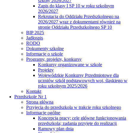
szkoły 2026/2027
Zapis do klasy I SP 10 w roku szkolnym
2026/2027
Rekrutacja do Oddziału Przedszkolnego na
2026/2027 wraz z dokumentami również na
stronie Oddziału Przedszkolnego SP 10
BIP 2025
Jadłospis
RODO
Dokumenty szkolne
Informacje o szkole
Programy, projekty, konkursy
Konkursy organizowane w szkole
Projekty
Wojewódzkie Konkursy Przedmiotowe dla
uczniów szkół podstawowych woj. śląskiego w
roku szkolnym 2025/2026
Kontakt
Przedszkole Nr 1
Strona główna
Przyjęcia do przedszkola w trakcie roku szkolnego
Informacje ogólne
Koncepcja pracy; cele główne funkcjonowania
przedszkola; zadania przyjęte do realizacji
Ramowy plan dnia