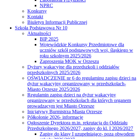
NPRC
Konkursy
Kontakt
Biuletyn Informacji Publicznej
Szkoła Podstawowa Nr 10
Aktualności
BIP 2025
Wojewódzkie Konkursy Przedmiotowe dla
uczniów szkół podstawowych woj. śląskiego w
roku szkolnym 2025/2026
Zaproszenia MOK w Orzeszu
Dyżury wakacyjne dla przedszkoli i oddziałów
przedszkolnych 2025/2026
OŚWIADCZENIE nr 6 do regulaminu zapisu dzieci na
dyżur wakacyjny organizowany w przedszkolach-
Miasto Orzesze 2025/2026
Regulamin zapisu dzieci na dyżur wakacyjny
organizowany w przedszkolach dla których organem
prowadzącym jest Miasto Orzesze
Inicjatywy Burmistrza Miasta Orzesze
Półkolonie 2026- informacje
Ogłoszenie Dyrektora m.in. rekrutacja do Oddziału
Przedszkolnego 2026/2027, zapisy do kl. I 2026/2027
Zapisy do klasy I uzupełniające- poza obwodem