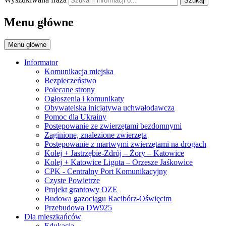
Szukaj
Menu główne
Menu główne
Informator
Komunikacja miejska
Bezpieczeństwo
Polecane strony
Ogłoszenia i komunikaty
Obywatelska inicjatywa uchwałodawcza
Pomoc dla Ukrainy
Postępowanie ze zwierzętami bezdomnymi
Zaginione, znalezione zwierzęta
Postępowanie z martwymi zwierzętami na drogach
Kolej + Jastrzębie-Zdrój – Żory – Katowice
Kolej + Katowice Ligota – Orzesze Jaśkowice
CPK - Centralny Port Komunikacyjny
Czyste Powietrze
Projekt grantowy OZE
Budowa gazociągu Racibórz-Oświęcim
Przebudowa DW925
Dla mieszkańców
Edukacja