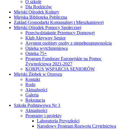
O szkole
Dla Rodziców
Miejski Ośrodek Kultury
Miejska Biblioteka Publiczna
Zakład Gospodarki Komunalnej i Mieszkaniowej
Miejski Ośrodek Pomocy Społecznej
Przeciwdziałanie Przemocy Domowej
Klub Aktywny Senior
Asystent osobisty osoby z niepełnosprawnością
Opieka wytchnieniowa
Opieka 75+
Program Fundusze Europejskie na Pomoc
Żywnościową 2021-2027
KORPUS WSPARCIA SENIORÓW
Miejski Żłobek w Orzeszu
Kontakt
Rodo
Aktualności
Galeria
Rekrutacja
Szkoła Podstawowa Nr 3
Aktualności
Programy i projekty
Laboratoria Przyszłości
Narodowy Program Rozwoju Czytelnictwa