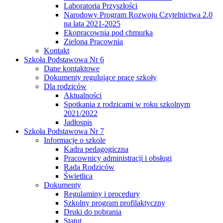
Laboratoria Przyszłości
Narodowy Program Rozwoju Czytelnictwa 2.0
na lata 2021-2025
Ekopracownia pod chmurką
Zielona Pracownia
Kontakt
Szkoła Podstawowa Nr 6
Dane kontaktowe
Dokumenty regulujące pracę szkoły
Dla rodziców
Aktualności
Spotkania z rodzicami w roku szkolnym
2021/2022
Jadłospis
Szkoła Podstawowa Nr 7
Informacje o szkole
Kadra pedagogiczna
Pracownicy administracji i obsługi
Rada Rodziców
Świetlica
Dokumenty
Regulaminy i procedury
Szkolny program profilaktyczny
Druki do pobrania
Statut