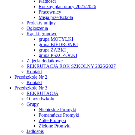
Płatności
Roczny plan pracy 2025/2026
Pracownicy
Misja przedszkola
Projekty unijny
Ogłoszenia
Kąciki grupowe
grupa MOTYLKI
grupa BIEDRONKI
grupa ŻABKI
grupa PSZCZÓŁKI
Zajęcia dodatkowe
REKRUTACJA ROK SZKOLNY 2026/2027
Kontakt
Przedszkole Nr 2
Kontakt
Przedszkole Nr 3
REKRUTACJA
O przedszkolu
Grupy
Niebieskie Promyki
Pomarańcze Promyki
Żółte Promyki
Zielone Promyki
Jadłospis