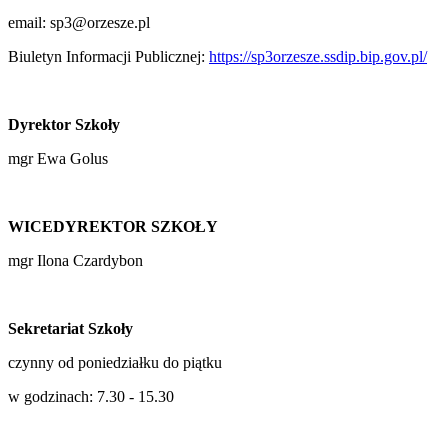
email: sp3@orzesze.pl
Biuletyn Informacji Publicznej:
https://sp3orzesze.ssdip.bip.gov.pl/
Dyrektor Szkoły
mgr Ewa Golus
WICEDYREKTOR SZKOŁY
mgr Ilona Czardybon
Sekretariat Szkoły
czynny od poniedziałku do piątku
w godzinach: 7.30 - 15.30