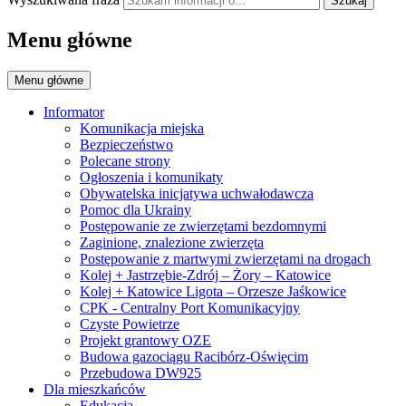
Szukaj
Menu główne
Menu główne
Informator
Komunikacja miejska
Bezpieczeństwo
Polecane strony
Ogłoszenia i komunikaty
Obywatelska inicjatywa uchwałodawcza
Pomoc dla Ukrainy
Postępowanie ze zwierzętami bezdomnymi
Zaginione, znalezione zwierzęta
Postępowanie z martwymi zwierzętami na drogach
Kolej + Jastrzębie-Zdrój – Żory – Katowice
Kolej + Katowice Ligota – Orzesze Jaśkowice
CPK - Centralny Port Komunikacyjny
Czyste Powietrze
Projekt grantowy OZE
Budowa gazociągu Racibórz-Oświęcim
Przebudowa DW925
Dla mieszkańców
Edukacja