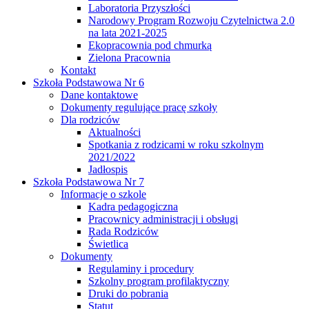
Laboratoria Przyszłości
Narodowy Program Rozwoju Czytelnictwa 2.0
na lata 2021-2025
Ekopracownia pod chmurką
Zielona Pracownia
Kontakt
Szkoła Podstawowa Nr 6
Dane kontaktowe
Dokumenty regulujące pracę szkoły
Dla rodziców
Aktualności
Spotkania z rodzicami w roku szkolnym
2021/2022
Jadłospis
Szkoła Podstawowa Nr 7
Informacje o szkole
Kadra pedagogiczna
Pracownicy administracji i obsługi
Rada Rodziców
Świetlica
Dokumenty
Regulaminy i procedury
Szkolny program profilaktyczny
Druki do pobrania
Statut