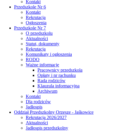
Kontakt
Przedszkole Nr 6
Kontakt
Rekrutacja
Ogłoszenia
Przedszkole Nr 7
O przedszkolu
Aktualności
Statut, dokumenty
Rekrutacja
Komunikaty i ogłoszenia
RODO
Ważne informacje
Pracownicy przedszkola
Opłaty i nr rachunku
Rada rodziców
Klauzula informacyjna
Archiwum
Kontakt
Dla rodziców
Jadłospis
Oddział Przedszkolny Orzesze - Jaśkowice
Rekrutacja 2026/2027
Aktualności
Jadłospis przedszkolny