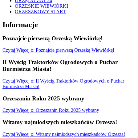
URZĘDOMAT 24
ORZESKIE WIEWIÓRKI
ORZESZKOWY START
Informacje
Poznajcie pierwszą Orzeską Wiewiórkę!
Czytaj
Więcej
o: Poznajcie pierwszą Orzeską Wiewiórkę!
II Wyścig Traktorków Ogrodowych o Puchar
Burmistrza Miasta!
Czytaj
Więcej
o: II Wyścig Traktorków Ogrodowych o Puchar
Burmistrza Miasta!
Orzeszanin Roku 2025 wybrany
Czytaj
Więcej
o: Orzeszanin Roku 2025 wybrany
Witamy najmłodszych mieszkańców Orzesza!
Czytaj
Więcej
o: Witamy najmłodszych mieszkańców Orzesza!