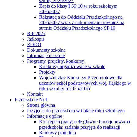
szkoły 2026/2027
Zapis do klasy I SP 10 w roku szkolnym
2026/2027
Rekrutacja do Oddziału Przedszkolnego na
2026/2027 wraz z dokumentami również na
stronie Oddziału Przedszkolnego SP 10
BIP 2025
Jadłospis
RODO
Dokumenty szkolne
Informacje o szkole
Programy, projekty, konkursy
Konkursy organizowane w szkole
Projekty
Wojewódzkie Konkursy Przedmiotowe dla
uczniów szkół podstawowych woj. śląskiego w
roku szkolnym 2025/2026
Kontakt
Przedszkole Nr 1
Strona główna
Przyjęcia do przedszkola w trakcie roku szkolnego
Informacje ogólne
Koncepcja pracy; cele główne funkcjonowania
przedszkola; zadania przyjęte do realizacji
Ramowy plan dnia