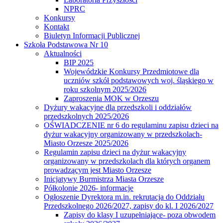
NPRC
Konkursy
Kontakt
Biuletyn Informacji Publicznej
Szkoła Podstawowa Nr 10
Aktualności
BIP 2025
Wojewódzkie Konkursy Przedmiotowe dla
uczniów szkół podstawowych woj. śląskiego w
roku szkolnym 2025/2026
Zaproszenia MOK w Orzeszu
Dyżury wakacyjne dla przedszkoli i oddziałów
przedszkolnych 2025/2026
OŚWIADCZENIE nr 6 do regulaminu zapisu dzieci na
dyżur wakacyjny organizowany w przedszkolach-
Miasto Orzesze 2025/2026
Regulamin zapisu dzieci na dyżur wakacyjny
organizowany w przedszkolach dla których organem
prowadzącym jest Miasto Orzesze
Inicjatywy Burmistrza Miasta Orzesze
Półkolonie 2026- informacje
Ogłoszenie Dyrektora m.in. rekrutacja do Oddziału
Przedszkolnego 2026/2027, zapisy do kl. I 2026/2027
Zapisy do klasy I uzupełniające- poza obwodem