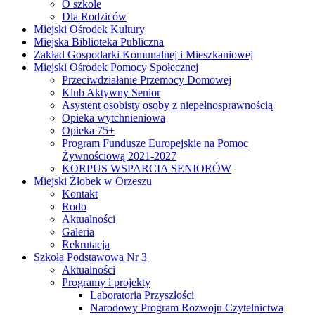
O szkole
Dla Rodziców
Miejski Ośrodek Kultury
Miejska Biblioteka Publiczna
Zakład Gospodarki Komunalnej i Mieszkaniowej
Miejski Ośrodek Pomocy Społecznej
Przeciwdziałanie Przemocy Domowej
Klub Aktywny Senior
Asystent osobisty osoby z niepełnosprawnością
Opieka wytchnieniowa
Opieka 75+
Program Fundusze Europejskie na Pomoc
Żywnościową 2021-2027
KORPUS WSPARCIA SENIORÓW
Miejski Żłobek w Orzeszu
Kontakt
Rodo
Aktualności
Galeria
Rekrutacja
Szkoła Podstawowa Nr 3
Aktualności
Programy i projekty
Laboratoria Przyszłości
Narodowy Program Rozwoju Czytelnictwa