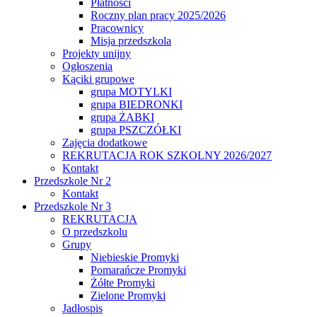
Płatności
Roczny plan pracy 2025/2026
Pracownicy
Misja przedszkola
Projekty unijny
Ogłoszenia
Kąciki grupowe
grupa MOTYLKI
grupa BIEDRONKI
grupa ŻABKI
grupa PSZCZÓŁKI
Zajęcia dodatkowe
REKRUTACJA ROK SZKOLNY 2026/2027
Kontakt
Przedszkole Nr 2
Kontakt
Przedszkole Nr 3
REKRUTACJA
O przedszkolu
Grupy
Niebieskie Promyki
Pomarańcze Promyki
Żółte Promyki
Zielone Promyki
Jadłospis