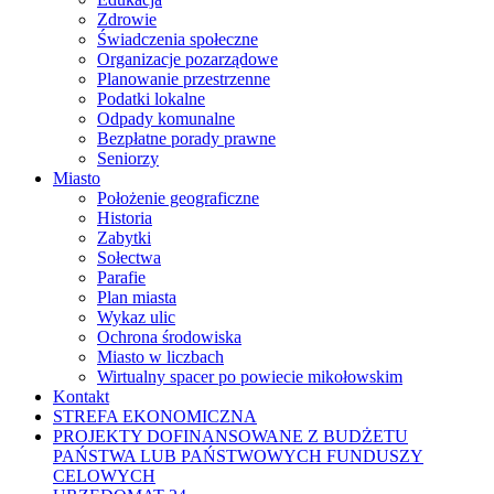
Zdrowie
Świadczenia społeczne
Organizacje pozarządowe
Planowanie przestrzenne
Podatki lokalne
Odpady komunalne
Bezpłatne porady prawne
Seniorzy
Miasto
Położenie geograficzne
Historia
Zabytki
Sołectwa
Parafie
Plan miasta
Wykaz ulic
Ochrona środowiska
Miasto w liczbach
Wirtualny spacer po powiecie mikołowskim
Kontakt
STREFA EKONOMICZNA
PROJEKTY DOFINANSOWANE Z BUDŻETU
PAŃSTWA LUB PAŃSTWOWYCH FUNDUSZY
CELOWYCH