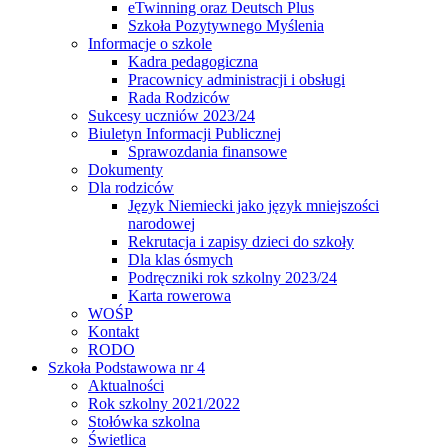
eTwinning oraz Deutsch Plus
Szkoła Pozytywnego Myślenia
Informacje o szkole
Kadra pedagogiczna
Pracownicy administracji i obsługi
Rada Rodziców
Sukcesy uczniów 2023/24
Biuletyn Informacji Publicznej
Sprawozdania finansowe
Dokumenty
Dla rodziców
Język Niemiecki jako język mniejszości
narodowej
Rekrutacja i zapisy dzieci do szkoły
Dla klas ósmych
Podręczniki rok szkolny 2023/24
Karta rowerowa
WOŚP
Kontakt
RODO
Szkoła Podstawowa nr 4
Aktualności
Rok szkolny 2021/2022
Stołówka szkolna
Świetlica