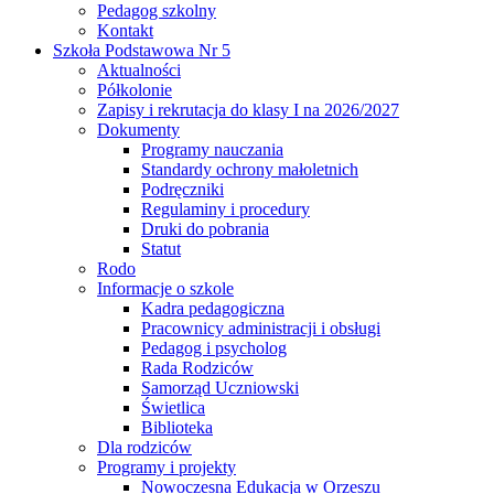
Pedagog szkolny
Kontakt
Szkoła Podstawowa Nr 5
Aktualności
Półkolonie
Zapisy i rekrutacja do klasy I na 2026/2027
Dokumenty
Programy nauczania
Standardy ochrony małoletnich
Podręczniki
Regulaminy i procedury
Druki do pobrania
Statut
Rodo
Informacje o szkole
Kadra pedagogiczna
Pracownicy administracji i obsługi
Pedagog i psycholog
Rada Rodziców
Samorząd Uczniowski
Świetlica
Biblioteka
Dla rodziców
Programy i projekty
Nowoczesna Edukacja w Orzeszu