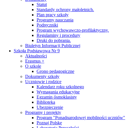
Statut
Standardy ochrony małoletnich.
Plan pracy szkoły
Programy nauczania
Podręczniki
Program wychowawczo-profilaktyczny.
Regulaminy i procedury
Druki do pobrania.
Biuletyn Informacji Publicznej
Szkoła Podstawowa Nr 9
Aktualności
Erasmus +
O szkole
Grono pedagogiczne
Dokumenty szkoły
Uczniowie i rodzice
Kalendarz roku szkolnego
Wymagania edukacyjne
Egzamin ósmoklasisty
Biblioteka
Ubezpieczenie
Programy i projekty
Program "Ponadnarodowej mobilności uczniów"
Poznaj Polskę
Laboratoria Przyszłości