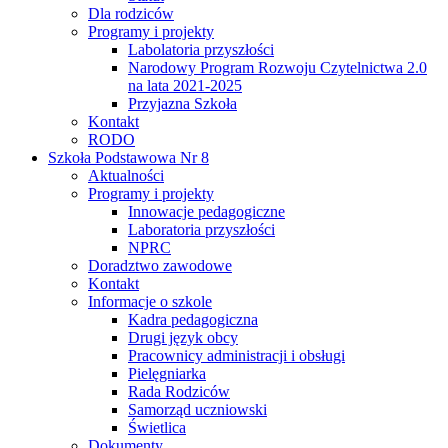
Dla rodziców
Programy i projekty
Labolatoria przyszłości
Narodowy Program Rozwoju Czytelnictwa 2.0
na lata 2021-2025
Przyjazna Szkoła
Kontakt
RODO
Szkoła Podstawowa Nr 8
Aktualności
Programy i projekty
Innowacje pedagogiczne
Laboratoria przyszłości
NPRC
Doradztwo zawodowe
Kontakt
Informacje o szkole
Kadra pedagogiczna
Drugi język obcy
Pracownicy administracji i obsługi
Pielęgniarka
Rada Rodziców
Samorząd uczniowski
Świetlica
Dokumenty