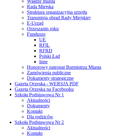
Władze miasta
Rada Miejska
Struktura organizacyjna urzędu
Transmisja obrad Rady Miejskiej
E-Urząd
Orzeszanin roku
Fundusze
UE
RFIL
RFRD
Polski Ład
Inne
Honorowy patronat Burmistrza Miasta
Zamówienia publiczne
Dokumenty strategiczne
Gazeta Orzeska - WERSJA PDF
Gazeta Orzeska na Facebooku
Szkoła Podstawowa Nr 1
Aktualności
Dokumenty
Kontakt
Dla rodziców
Szkoła Podstawowa Nr 2
Aktualności
Kontakt