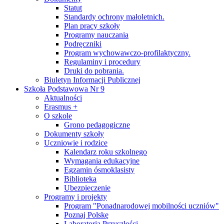
Statut
Standardy ochrony małoletnich.
Plan pracy szkoły
Programy nauczania
Podręczniki
Program wychowawczo-profilaktyczny.
Regulaminy i procedury
Druki do pobrania.
Biuletyn Informacji Publicznej
Szkoła Podstawowa Nr 9
Aktualności
Erasmus +
O szkole
Grono pedagogiczne
Dokumenty szkoły
Uczniowie i rodzice
Kalendarz roku szkolnego
Wymagania edukacyjne
Egzamin ósmoklasisty
Biblioteka
Ubezpieczenie
Programy i projekty
Program "Ponadnarodowej mobilności uczniów"
Poznaj Polskę
Laboratoria Przyszłości