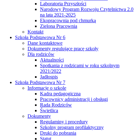
Laboratoria Przyszłości
Narodowy Program Rozwoju Czytelnictwa 2.0
na lata 2021-2025
Ekopracownia pod chmurką
Zielona Pracownia
Kontakt
Szkoła Podstawowa Nr 6
Dane kontaktowe
Dokumenty regulujące pracę szkoły
Dla rodziców
Aktualności
Spotkania z rodzicami w roku szkolnym
2021/2022
Jadłospis
Szkoła Podstawowa Nr 7
Informacje o szkole
Kadra pedagogiczna
Pracownicy administracji i obsługi
Rada Rodziców
Świetlica
Dokumenty
Regulaminy i procedury
Szkolny program profilaktyczny
Druki do pobrania
Statut