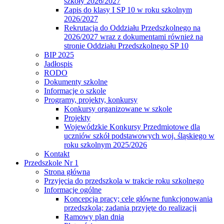
szkoły 2026/2027
Zapis do klasy I SP 10 w roku szkolnym
2026/2027
Rekrutacja do Oddziału Przedszkolnego na
2026/2027 wraz z dokumentami również na
stronie Oddziału Przedszkolnego SP 10
BIP 2025
Jadłospis
RODO
Dokumenty szkolne
Informacje o szkole
Programy, projekty, konkursy
Konkursy organizowane w szkole
Projekty
Wojewódzkie Konkursy Przedmiotowe dla
uczniów szkół podstawowych woj. śląskiego w
roku szkolnym 2025/2026
Kontakt
Przedszkole Nr 1
Strona główna
Przyjęcia do przedszkola w trakcie roku szkolnego
Informacje ogólne
Koncepcja pracy; cele główne funkcjonowania
przedszkola; zadania przyjęte do realizacji
Ramowy plan dnia