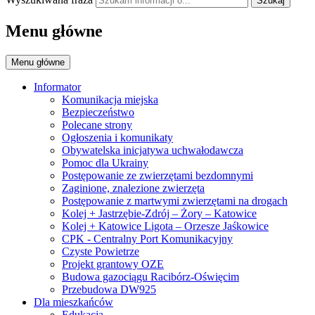
Szukaj
Menu główne
Menu główne
Informator
Komunikacja miejska
Bezpieczeństwo
Polecane strony
Ogłoszenia i komunikaty
Obywatelska inicjatywa uchwałodawcza
Pomoc dla Ukrainy
Postępowanie ze zwierzętami bezdomnymi
Zaginione, znalezione zwierzęta
Postępowanie z martwymi zwierzętami na drogach
Kolej + Jastrzębie-Zdrój – Żory – Katowice
Kolej + Katowice Ligota – Orzesze Jaśkowice
CPK - Centralny Port Komunikacyjny
Czyste Powietrze
Projekt grantowy OZE
Budowa gazociągu Racibórz-Oświęcim
Przebudowa DW925
Dla mieszkańców
Edukacja