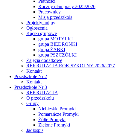
Płatności
Roczny plan pracy 2025/2026
Pracownicy
Misja przedszkola
Projekty unijny
Ogłoszenia
Kąciki grupowe
grupa MOTYLKI
grupa BIEDRONKI
grupa ŻABKI
grupa PSZCZÓŁKI
Zajęcia dodatkowe
REKRUTACJA ROK SZKOLNY 2026/2027
Kontakt
Przedszkole Nr 2
Kontakt
Przedszkole Nr 3
REKRUTACJA
O przedszkolu
Grupy
Niebieskie Promyki
Pomarańcze Promyki
Żółte Promyki
Zielone Promyki
Jadłospis