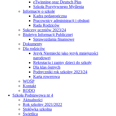
eTwinning oraz Deutsch Plus
Szkoła Pozytywnego Myślenia
Informacje o szkole
Kadra pedagogiczna
Pracownicy administracji i obsługi
Rada Rodziców
Sukcesy uczniów 2023/24
Biuletyn Informacji Publicznej
Sprawozdania finansowe
Dokumenty
Dla rodziców
Język Niemiecki jako język mniejszości
narodowej
Rekrutacja i zapisy dzieci do szkoły
Dla klas ósmych
Podręczniki rok szkolny 2023/24
Karta rowerowa
WOŚP
Kontakt
RODO
Szkoła Podstawowa nr 4
Aktualności
Rok szkolny 2021/2022
Stołówka szkolna
Świetlica