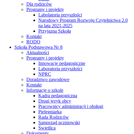
Dla rodziców
Programy i projekty
Labolatoria przyszłości
Narodowy Program Rozwoju Czytelnictwa 2.0
na lata 2021-2025
Przyjazna Szkoła
Kontakt
RODO
Szkoła Podstawowa Nr 8
Aktualności
Programy i projekty
Innowacje pedagogiczne
Laboratoria przyszłości
NPRC
Doradztwo zawodowe
Kontakt
Informacje o szkole
Kadra pedagogiczna
Drugi język obcy
Pracownicy administracji i obsługi
Pielęgniarka
Rada Rodziców
Samorząd uczniowski
Świetlica
Dokumenty