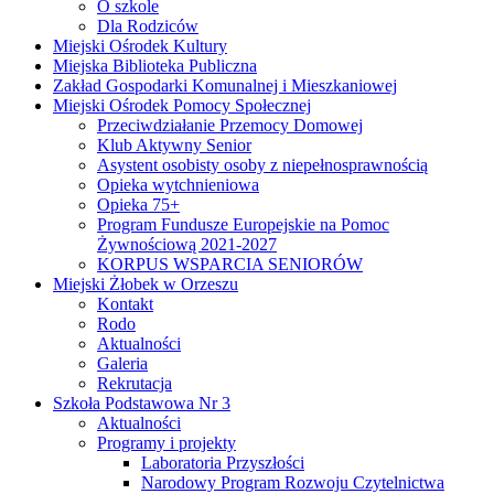
O szkole
Dla Rodziców
Miejski Ośrodek Kultury
Miejska Biblioteka Publiczna
Zakład Gospodarki Komunalnej i Mieszkaniowej
Miejski Ośrodek Pomocy Społecznej
Przeciwdziałanie Przemocy Domowej
Klub Aktywny Senior
Asystent osobisty osoby z niepełnosprawnością
Opieka wytchnieniowa
Opieka 75+
Program Fundusze Europejskie na Pomoc
Żywnościową 2021-2027
KORPUS WSPARCIA SENIORÓW
Miejski Żłobek w Orzeszu
Kontakt
Rodo
Aktualności
Galeria
Rekrutacja
Szkoła Podstawowa Nr 3
Aktualności
Programy i projekty
Laboratoria Przyszłości
Narodowy Program Rozwoju Czytelnictwa