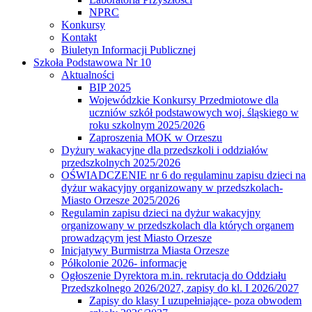
NPRC
Konkursy
Kontakt
Biuletyn Informacji Publicznej
Szkoła Podstawowa Nr 10
Aktualności
BIP 2025
Wojewódzkie Konkursy Przedmiotowe dla
uczniów szkół podstawowych woj. śląskiego w
roku szkolnym 2025/2026
Zaproszenia MOK w Orzeszu
Dyżury wakacyjne dla przedszkoli i oddziałów
przedszkolnych 2025/2026
OŚWIADCZENIE nr 6 do regulaminu zapisu dzieci na
dyżur wakacyjny organizowany w przedszkolach-
Miasto Orzesze 2025/2026
Regulamin zapisu dzieci na dyżur wakacyjny
organizowany w przedszkolach dla których organem
prowadzącym jest Miasto Orzesze
Inicjatywy Burmistrza Miasta Orzesze
Półkolonie 2026- informacje
Ogłoszenie Dyrektora m.in. rekrutacja do Oddziału
Przedszkolnego 2026/2027, zapisy do kl. I 2026/2027
Zapisy do klasy I uzupełniające- poza obwodem