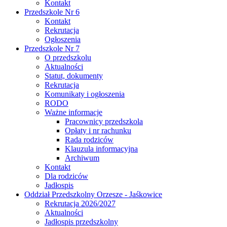
Kontakt
Przedszkole Nr 6
Kontakt
Rekrutacja
Ogłoszenia
Przedszkole Nr 7
O przedszkolu
Aktualności
Statut, dokumenty
Rekrutacja
Komunikaty i ogłoszenia
RODO
Ważne informacje
Pracownicy przedszkola
Opłaty i nr rachunku
Rada rodziców
Klauzula informacyjna
Archiwum
Kontakt
Dla rodziców
Jadłospis
Oddział Przedszkolny Orzesze - Jaśkowice
Rekrutacja 2026/2027
Aktualności
Jadłospis przedszkolny