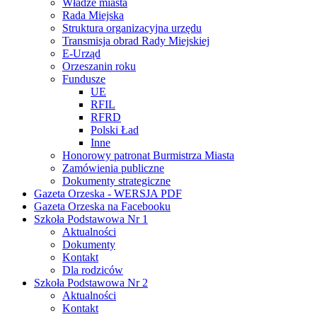
Władze miasta
Rada Miejska
Struktura organizacyjna urzędu
Transmisja obrad Rady Miejskiej
E-Urząd
Orzeszanin roku
Fundusze
UE
RFIL
RFRD
Polski Ład
Inne
Honorowy patronat Burmistrza Miasta
Zamówienia publiczne
Dokumenty strategiczne
Gazeta Orzeska - WERSJA PDF
Gazeta Orzeska na Facebooku
Szkoła Podstawowa Nr 1
Aktualności
Dokumenty
Kontakt
Dla rodziców
Szkoła Podstawowa Nr 2
Aktualności
Kontakt