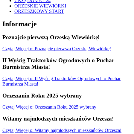
URZĘDOMAT 24
ORZESKIE WIEWIÓRKI
ORZESZKOWY START
Informacje
Poznajcie pierwszą Orzeską Wiewiórkę!
Czytaj
Więcej
o: Poznajcie pierwszą Orzeską Wiewiórkę!
II Wyścig Traktorków Ogrodowych o Puchar
Burmistrza Miasta!
Czytaj
Więcej
o: II Wyścig Traktorków Ogrodowych o Puchar
Burmistrza Miasta!
Orzeszanin Roku 2025 wybrany
Czytaj
Więcej
o: Orzeszanin Roku 2025 wybrany
Witamy najmłodszych mieszkańców Orzesza!
Czytaj
Więcej
o: Witamy najmłodszych mieszkańców Orzesza!