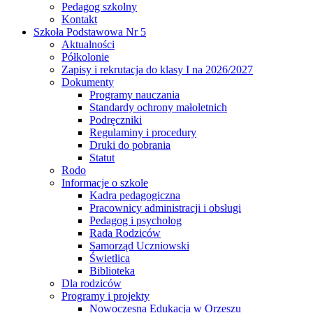
Pedagog szkolny
Kontakt
Szkoła Podstawowa Nr 5
Aktualności
Półkolonie
Zapisy i rekrutacja do klasy I na 2026/2027
Dokumenty
Programy nauczania
Standardy ochrony małoletnich
Podręczniki
Regulaminy i procedury
Druki do pobrania
Statut
Rodo
Informacje o szkole
Kadra pedagogiczna
Pracownicy administracji i obsługi
Pedagog i psycholog
Rada Rodziców
Samorząd Uczniowski
Świetlica
Biblioteka
Dla rodziców
Programy i projekty
Nowoczesna Edukacja w Orzeszu