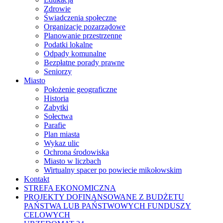
Zdrowie
Świadczenia społeczne
Organizacje pozarządowe
Planowanie przestrzenne
Podatki lokalne
Odpady komunalne
Bezpłatne porady prawne
Seniorzy
Miasto
Położenie geograficzne
Historia
Zabytki
Sołectwa
Parafie
Plan miasta
Wykaz ulic
Ochrona środowiska
Miasto w liczbach
Wirtualny spacer po powiecie mikołowskim
Kontakt
STREFA EKONOMICZNA
PROJEKTY DOFINANSOWANE Z BUDŻETU
PAŃSTWA LUB PAŃSTWOWYCH FUNDUSZY
CELOWYCH