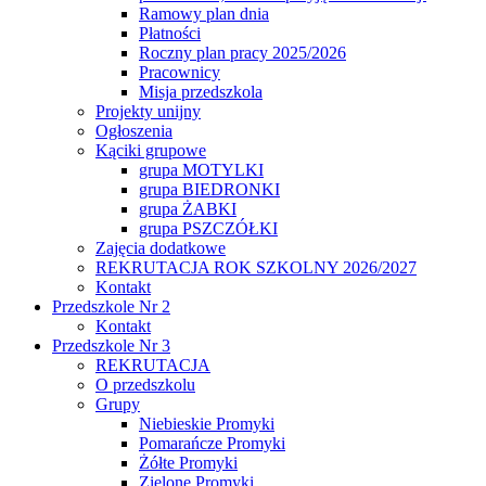
Ramowy plan dnia
Płatności
Roczny plan pracy 2025/2026
Pracownicy
Misja przedszkola
Projekty unijny
Ogłoszenia
Kąciki grupowe
grupa MOTYLKI
grupa BIEDRONKI
grupa ŻABKI
grupa PSZCZÓŁKI
Zajęcia dodatkowe
REKRUTACJA ROK SZKOLNY 2026/2027
Kontakt
Przedszkole Nr 2
Kontakt
Przedszkole Nr 3
REKRUTACJA
O przedszkolu
Grupy
Niebieskie Promyki
Pomarańcze Promyki
Żółte Promyki
Zielone Promyki