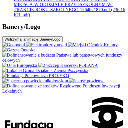
MIEJSCA-W-ODDZIALE-PRZEDSZKOLNYM-W-
TRAKCIE-ROKU-SZKOLNEGO-1764021870.pdf
(236.16
KB, pdf)
Banery/Logo
Wstrzymaj
animację Banery/Logo