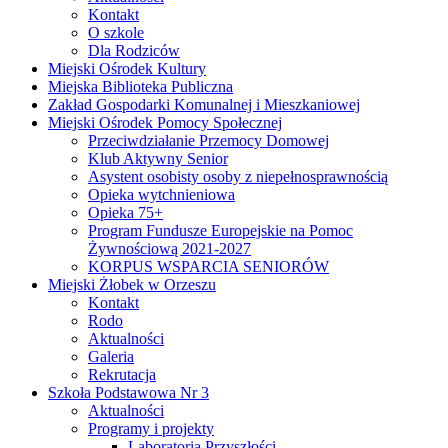
Kontakt
O szkole
Dla Rodziców
Miejski Ośrodek Kultury
Miejska Biblioteka Publiczna
Zakład Gospodarki Komunalnej i Mieszkaniowej
Miejski Ośrodek Pomocy Społecznej
Przeciwdziałanie Przemocy Domowej
Klub Aktywny Senior
Asystent osobisty osoby z niepełnosprawnością
Opieka wytchnieniowa
Opieka 75+
Program Fundusze Europejskie na Pomoc
Żywnościową 2021-2027
KORPUS WSPARCIA SENIORÓW
Miejski Żłobek w Orzeszu
Kontakt
Rodo
Aktualności
Galeria
Rekrutacja
Szkoła Podstawowa Nr 3
Aktualności
Programy i projekty
Laboratoria Przyszłości