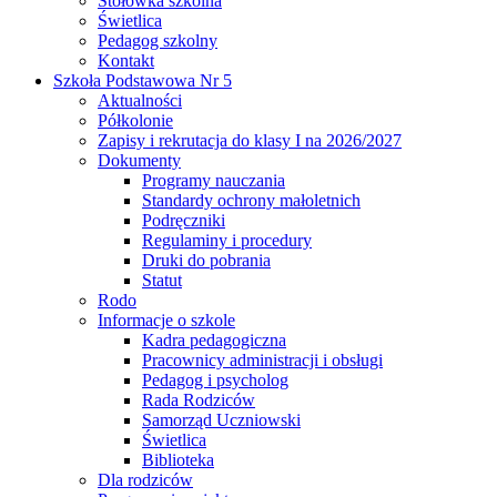
Stołówka szkolna
Świetlica
Pedagog szkolny
Kontakt
Szkoła Podstawowa Nr 5
Aktualności
Półkolonie
Zapisy i rekrutacja do klasy I na 2026/2027
Dokumenty
Programy nauczania
Standardy ochrony małoletnich
Podręczniki
Regulaminy i procedury
Druki do pobrania
Statut
Rodo
Informacje o szkole
Kadra pedagogiczna
Pracownicy administracji i obsługi
Pedagog i psycholog
Rada Rodziców
Samorząd Uczniowski
Świetlica
Biblioteka
Dla rodziców