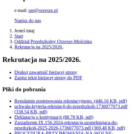
e-mail:
um@orzesze.pl
Napisz do nas
Jesteś tutaj
Start
Oddział Przedszkolny Orzesze-Mościska
Rekrutacja na 2025/2026.
Rekrutacja na 2025/2026.
Drukuj zawartość bieżącej strony
Zapisz tekst bieżącej strony do PDF
Pliki do pobrania
Regulamin postępowania rekrutacyjnego.
(446.16 KB, pdf)
uchwala-kryteria-rekrutacji-do-przedszkoli-1736077073.pdf
(338.54 KB, pdf)
Deklaracja o kontynuacji
(88.78 KB, pdf)
Zarzadzenie.IX.156.2024-rekrutacja-uzupelniajaca-do-
przedszkoli-2025-2026-1736077073.pdf
(369.48 KB, pdf)
PROCEDURA-PRZYJMOWANIA-NA-WOLNE-