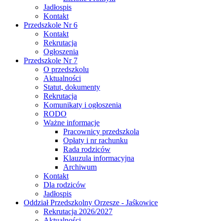
Jadłospis
Kontakt
Przedszkole Nr 6
Kontakt
Rekrutacja
Ogłoszenia
Przedszkole Nr 7
O przedszkolu
Aktualności
Statut, dokumenty
Rekrutacja
Komunikaty i ogłoszenia
RODO
Ważne informacje
Pracownicy przedszkola
Opłaty i nr rachunku
Rada rodziców
Klauzula informacyjna
Archiwum
Kontakt
Dla rodziców
Jadłospis
Oddział Przedszkolny Orzesze - Jaśkowice
Rekrutacja 2026/2027
Aktualności