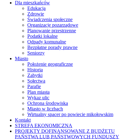
Dla mieszkańców
Edukacja
Zdrowie
Świadczenia społeczne
Organizacje pozarządowe
Planowanie przestrzenne
Podatki lokalne
Odpady komunalne
Bezpłatne porady prawne
Seniorzy
Miasto
Położenie geograficzne
Historia
Zabytki
Sołectwa
Parafie
Plan miasta
Wykaz ulic
Ochrona środowiska
Miasto w liczbach
Wirtualny spacer po powiecie mikołowskim
Kontakt
STREFA EKONOMICZNA
PROJEKTY DOFINANSOWANE Z BUDŻETU
PAŃSTWA LUB PAŃSTWOWYCH FUNDUSZY