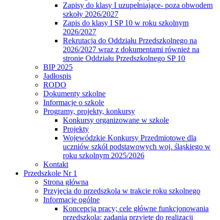
Zapisy do klasy I uzupełniające- poza obwodem
szkoły 2026/2027
Zapis do klasy I SP 10 w roku szkolnym
2026/2027
Rekrutacja do Oddziału Przedszkolnego na
2026/2027 wraz z dokumentami również na
stronie Oddziału Przedszkolnego SP 10
BIP 2025
Jadłospis
RODO
Dokumenty szkolne
Informacje o szkole
Programy, projekty, konkursy
Konkursy organizowane w szkole
Projekty
Wojewódzkie Konkursy Przedmiotowe dla
uczniów szkół podstawowych woj. śląskiego w
roku szkolnym 2025/2026
Kontakt
Przedszkole Nr 1
Strona główna
Przyjęcia do przedszkola w trakcie roku szkolnego
Informacje ogólne
Koncepcja pracy; cele główne funkcjonowania
przedszkola; zadania przyjęte do realizacji