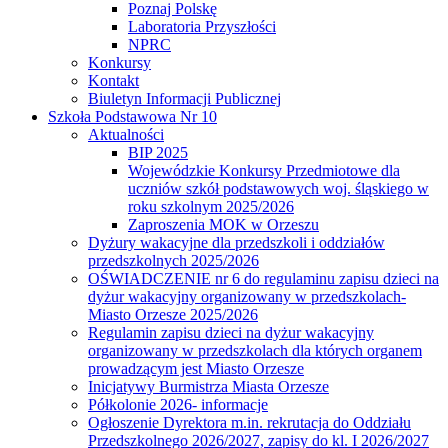
Poznaj Polskę
Laboratoria Przyszłości
NPRC
Konkursy
Kontakt
Biuletyn Informacji Publicznej
Szkoła Podstawowa Nr 10
Aktualności
BIP 2025
Wojewódzkie Konkursy Przedmiotowe dla
uczniów szkół podstawowych woj. śląskiego w
roku szkolnym 2025/2026
Zaproszenia MOK w Orzeszu
Dyżury wakacyjne dla przedszkoli i oddziałów
przedszkolnych 2025/2026
OŚWIADCZENIE nr 6 do regulaminu zapisu dzieci na
dyżur wakacyjny organizowany w przedszkolach-
Miasto Orzesze 2025/2026
Regulamin zapisu dzieci na dyżur wakacyjny
organizowany w przedszkolach dla których organem
prowadzącym jest Miasto Orzesze
Inicjatywy Burmistrza Miasta Orzesze
Półkolonie 2026- informacje
Ogłoszenie Dyrektora m.in. rekrutacja do Oddziału
Przedszkolnego 2026/2027, zapisy do kl. I 2026/2027