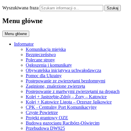
Wyszukiwana fraza
Szukaj
Menu główne
Menu główne
Informator
Komunikacja miejska
Bezpieczeństwo
Polecane strony
Ogłoszenia i komunikaty
Obywatelska inicjatywa uchwałodawcza
Pomoc dla Ukrainy
Postępowanie ze zwierzętami bezdomnymi
Zaginione, znalezione zwierzęta
Postępowanie z martwymi zwierzętami na drogach
Kolej + Jastrzębie-Zdrój – Żory – Katowice
Kolej + Katowice Ligota – Orzesze Jaśkowice
CPK - Centralny Port Komunikacyjny
Czyste Powietrze
Projekt grantowy OZE
Budowa gazociągu Racibórz-Oświęcim
Przebudowa DW925