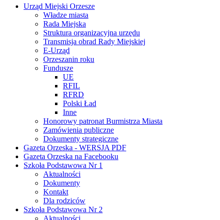
Urząd Miejski Orzesze
Władze miasta
Rada Miejska
Struktura organizacyjna urzędu
Transmisja obrad Rady Miejskiej
E-Urząd
Orzeszanin roku
Fundusze
UE
RFIL
RFRD
Polski Ład
Inne
Honorowy patronat Burmistrza Miasta
Zamówienia publiczne
Dokumenty strategiczne
Gazeta Orzeska - WERSJA PDF
Gazeta Orzeska na Facebooku
Szkoła Podstawowa Nr 1
Aktualności
Dokumenty
Kontakt
Dla rodziców
Szkoła Podstawowa Nr 2
Aktualności