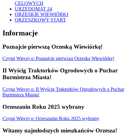
CELOWYCH
URZĘDOMAT 24
ORZESKIE WIEWIÓRKI
ORZESZKOWY START
Informacje
Poznajcie pierwszą Orzeską Wiewiórkę!
Czytaj
Więcej
o: Poznajcie pierwszą Orzeską Wiewiórkę!
II Wyścig Traktorków Ogrodowych o Puchar
Burmistrza Miasta!
Czytaj
Więcej
o: II Wyścig Traktorków Ogrodowych o Puchar
Burmistrza Miasta!
Orzeszanin Roku 2025 wybrany
Czytaj
Więcej
o: Orzeszanin Roku 2025 wybrany
Witamy najmłodszych mieszkańców Orzesza!