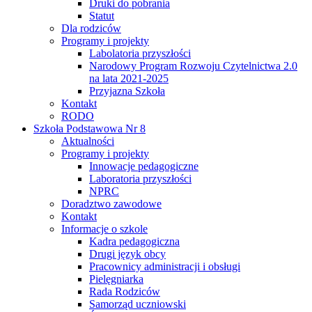
Druki do pobrania
Statut
Dla rodziców
Programy i projekty
Labolatoria przyszłości
Narodowy Program Rozwoju Czytelnictwa 2.0
na lata 2021-2025
Przyjazna Szkoła
Kontakt
RODO
Szkoła Podstawowa Nr 8
Aktualności
Programy i projekty
Innowacje pedagogiczne
Laboratoria przyszłości
NPRC
Doradztwo zawodowe
Kontakt
Informacje o szkole
Kadra pedagogiczna
Drugi język obcy
Pracownicy administracji i obsługi
Pielęgniarka
Rada Rodziców
Samorząd uczniowski