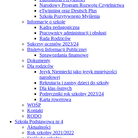
Narodowy Program Rozwoju Czytelnictwa
eTwinning oraz Deutsch Plus
Szkoła Pozytywnego Myślenia
Informacje o szkole
Kadra pedagogiczna
Pracownicy administracji i obsługi
Rada Rodziców
Sukcesy uczniów 2023/24
Biuletyn Informacji Publicznej
Sprawozdania finansowe
Dokumenty
Dla rodziców
Język Niemiecki jako język mniejszości
narodowej
Rekrutacja i zapisy dzieci do szkoły
Dla klas ósmych
Podręczniki rok szkolny 2023/24
Karta rowerowa
WOŚP
Kontakt
RODO
Szkoła Podstawowa nr 4
Aktualności
Rok szkolny 2021/2022