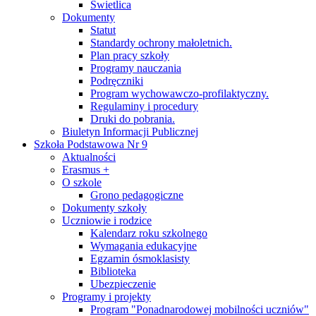
Świetlica
Dokumenty
Statut
Standardy ochrony małoletnich.
Plan pracy szkoły
Programy nauczania
Podręczniki
Program wychowawczo-profilaktyczny.
Regulaminy i procedury
Druki do pobrania.
Biuletyn Informacji Publicznej
Szkoła Podstawowa Nr 9
Aktualności
Erasmus +
O szkole
Grono pedagogiczne
Dokumenty szkoły
Uczniowie i rodzice
Kalendarz roku szkolnego
Wymagania edukacyjne
Egzamin ósmoklasisty
Biblioteka
Ubezpieczenie
Programy i projekty
Program "Ponadnarodowej mobilności uczniów"