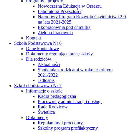
Programy i projekty
Nowoczesna Edukacja w Orzeszu
Laboratoria Przyszłości
Narodowy Program Rozwoju Czytelnictwa 2.0
na lata 2021-2025
Ekopracownia pod chmurką
Zielona Pracownia
Kontakt
Szkoła Podstawowa Nr 6
Dane kontaktowe
Dokumenty regulujące pracę szkoły
Dla rodziców
Aktualności
Spotkania z rodzicami w roku szkolnym
2021/2022
Jadłospis
Szkoła Podstawowa Nr 7
Informacje o szkole
Kadra pedagogiczna
Pracownicy administracji i obsługi
Rada Rodziców
Świetlica
Dokumenty
Regulaminy i procedury
Szkolny program profilaktyczny