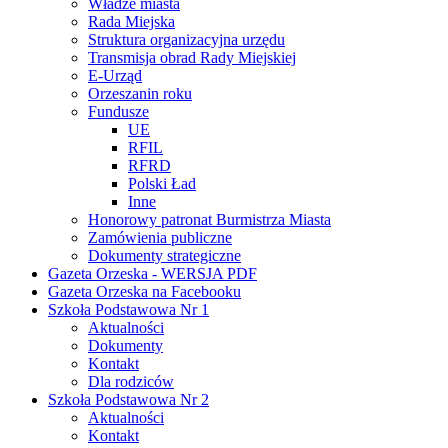
Władze miasta
Rada Miejska
Struktura organizacyjna urzędu
Transmisja obrad Rady Miejskiej
E-Urząd
Orzeszanin roku
Fundusze
UE
RFIL
RFRD
Polski Ład
Inne
Honorowy patronat Burmistrza Miasta
Zamówienia publiczne
Dokumenty strategiczne
Gazeta Orzeska - WERSJA PDF
Gazeta Orzeska na Facebooku
Szkoła Podstawowa Nr 1
Aktualności
Dokumenty
Kontakt
Dla rodziców
Szkoła Podstawowa Nr 2
Aktualności
Kontakt