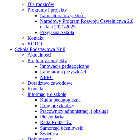
Dla rodziców
Programy i projekty
Labolatoria przyszłości
Narodowy Program Rozwoju Czytelnictwa 2.0
na lata 2021-2025
Przyjazna Szkoła
Kontakt
RODO
Szkoła Podstawowa Nr 8
Aktualności
Programy i projekty
Innowacje pedagogiczne
Laboratoria przyszłości
NPRC
Doradztwo zawodowe
Kontakt
Informacje o szkole
Kadra pedagogiczna
Drugi język obcy
Pracownicy administracji i obsługi
Pielęgniarka
Rada Rodziców
Samorząd uczniowski
Świetlica
Dokumenty