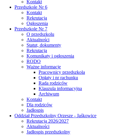
Kontakt
Przedszkole Nr 6
Kontakt
Rekrutacja
Ogłoszenia
Przedszkole Nr 7
O przedszkolu
Aktualności
Statut, dokumenty
Rekrutacja
Komunikaty i ogłoszenia
RODO
Ważne informacje
Pracownicy przedszkola
Opłaty i nr rachunku
Rada rodziców
Klauzula informacyjna
Archiwum
Kontakt
Dla rodziców
Jadłospis
Oddział Przedszkolny Orzesze - Jaśkowice
Rekrutacja 2026/2027
Aktualności
Jadłospis przedszkolny