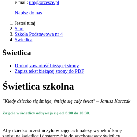
e-mail:
um@orzesze.pl
Napisz do nas
Jesteś tutaj
Start
Szkoła Podstawowa nr 4
Świetlica
Świetlica
Drukuj zawartość bieżącej strony
Zapisz tekst bieżącej strony do PDF
Świetlica szkolna
"Kiedy dziecko się śmieje, śmieje się cały świat" – Janusz Korczak
Zajęcia w świetlicy odbywają się od 6:00 do 16:30
.
Aby dziecko uczestniczyło w zajęciach należy wypełnić kartę
zapisu na świetlicę i dostarczyć ją do wychowawcy świetlicy