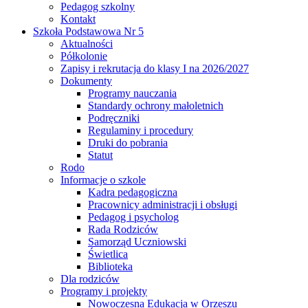
Pedagog szkolny
Kontakt
Szkoła Podstawowa Nr 5
Aktualności
Półkolonie
Zapisy i rekrutacja do klasy I na 2026/2027
Dokumenty
Programy nauczania
Standardy ochrony małoletnich
Podręczniki
Regulaminy i procedury
Druki do pobrania
Statut
Rodo
Informacje o szkole
Kadra pedagogiczna
Pracownicy administracji i obsługi
Pedagog i psycholog
Rada Rodziców
Samorząd Uczniowski
Świetlica
Biblioteka
Dla rodziców
Programy i projekty
Nowoczesna Edukacja w Orzeszu