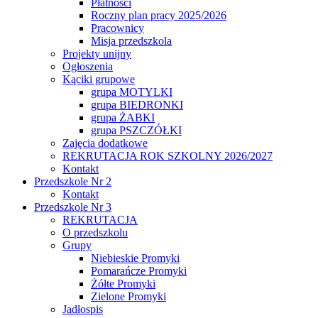
Płatności
Roczny plan pracy 2025/2026
Pracownicy
Misja przedszkola
Projekty unijny
Ogłoszenia
Kąciki grupowe
grupa MOTYLKI
grupa BIEDRONKI
grupa ŻABKI
grupa PSZCZÓŁKI
Zajęcia dodatkowe
REKRUTACJA ROK SZKOLNY 2026/2027
Kontakt
Przedszkole Nr 2
Kontakt
Przedszkole Nr 3
REKRUTACJA
O przedszkolu
Grupy
Niebieskie Promyki
Pomarańcze Promyki
Żółte Promyki
Zielone Promyki
Jadłospis