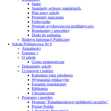
Statut
Standardy ochrony małoletnich.
Plan pracy szkoły
Programy nauczania
Podręczniki
Program wychowawczo-profilaktyczny.
Regulaminy i procedury
Druki do pobrania.
Biuletyn Informacji Publicznej
Szkoła Podstawowa Nr 9
Aktualności
Erasmus +
O szkole
Grono pedagogiczne
Dokumenty szkoły
Uczniowie i rodzice
Kalendarz roku szkolnego
Wymagania edukacyjne
Egzamin ósmoklasisty
Biblioteka
Ubezpieczenie
Programy i projekty
Program "Ponadnarodowej mobilności uczniów"
Poznaj Polskę
Laboratoria Przyszłości