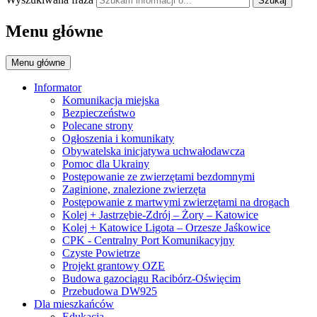
Szukaj
Menu główne
Menu główne
Informator
Komunikacja miejska
Bezpieczeństwo
Polecane strony
Ogłoszenia i komunikaty
Obywatelska inicjatywa uchwałodawcza
Pomoc dla Ukrainy
Postępowanie ze zwierzętami bezdomnymi
Zaginione, znalezione zwierzęta
Postępowanie z martwymi zwierzętami na drogach
Kolej + Jastrzębie-Zdrój – Żory – Katowice
Kolej + Katowice Ligota – Orzesze Jaśkowice
CPK - Centralny Port Komunikacyjny
Czyste Powietrze
Projekt grantowy OZE
Budowa gazociągu Racibórz-Oświęcim
Przebudowa DW925
Dla mieszkańców
Edukacja