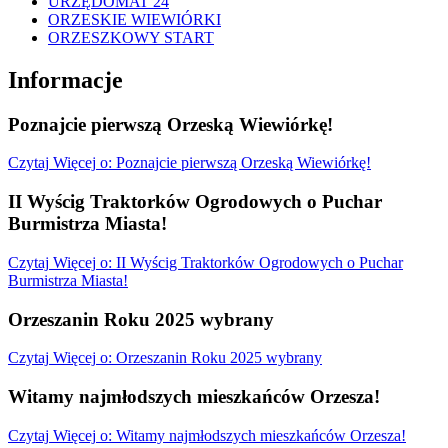
URZĘDOMAT 24
ORZESKIE WIEWIÓRKI
ORZESZKOWY START
Informacje
Poznajcie pierwszą Orzeską Wiewiórkę!
Czytaj
Więcej
o: Poznajcie pierwszą Orzeską Wiewiórkę!
II Wyścig Traktorków Ogrodowych o Puchar
Burmistrza Miasta!
Czytaj
Więcej
o: II Wyścig Traktorków Ogrodowych o Puchar
Burmistrza Miasta!
Orzeszanin Roku 2025 wybrany
Czytaj
Więcej
o: Orzeszanin Roku 2025 wybrany
Witamy najmłodszych mieszkańców Orzesza!
Czytaj
Więcej
o: Witamy najmłodszych mieszkańców Orzesza!