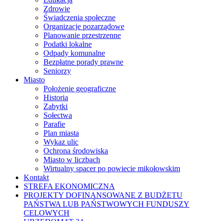
Zdrowie
Świadczenia społeczne
Organizacje pozarządowe
Planowanie przestrzenne
Podatki lokalne
Odpady komunalne
Bezpłatne porady prawne
Seniorzy
Miasto
Położenie geograficzne
Historia
Zabytki
Sołectwa
Parafie
Plan miasta
Wykaz ulic
Ochrona środowiska
Miasto w liczbach
Wirtualny spacer po powiecie mikołowskim
Kontakt
STREFA EKONOMICZNA
PROJEKTY DOFINANSOWANE Z BUDŻETU
PAŃSTWA LUB PAŃSTWOWYCH FUNDUSZY
CELOWYCH