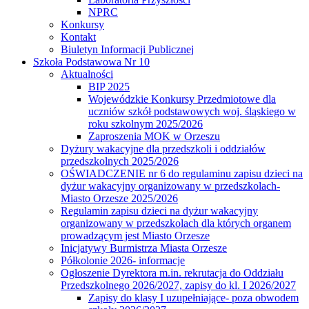
NPRC
Konkursy
Kontakt
Biuletyn Informacji Publicznej
Szkoła Podstawowa Nr 10
Aktualności
BIP 2025
Wojewódzkie Konkursy Przedmiotowe dla
uczniów szkół podstawowych woj. śląskiego w
roku szkolnym 2025/2026
Zaproszenia MOK w Orzeszu
Dyżury wakacyjne dla przedszkoli i oddziałów
przedszkolnych 2025/2026
OŚWIADCZENIE nr 6 do regulaminu zapisu dzieci na
dyżur wakacyjny organizowany w przedszkolach-
Miasto Orzesze 2025/2026
Regulamin zapisu dzieci na dyżur wakacyjny
organizowany w przedszkolach dla których organem
prowadzącym jest Miasto Orzesze
Inicjatywy Burmistrza Miasta Orzesze
Półkolonie 2026- informacje
Ogłoszenie Dyrektora m.in. rekrutacja do Oddziału
Przedszkolnego 2026/2027, zapisy do kl. I 2026/2027
Zapisy do klasy I uzupełniające- poza obwodem