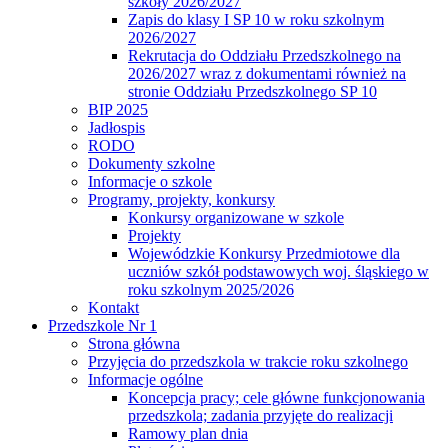
szkoły 2026/2027
Zapis do klasy I SP 10 w roku szkolnym
2026/2027
Rekrutacja do Oddziału Przedszkolnego na
2026/2027 wraz z dokumentami również na
stronie Oddziału Przedszkolnego SP 10
BIP 2025
Jadłospis
RODO
Dokumenty szkolne
Informacje o szkole
Programy, projekty, konkursy
Konkursy organizowane w szkole
Projekty
Wojewódzkie Konkursy Przedmiotowe dla
uczniów szkół podstawowych woj. śląskiego w
roku szkolnym 2025/2026
Kontakt
Przedszkole Nr 1
Strona główna
Przyjęcia do przedszkola w trakcie roku szkolnego
Informacje ogólne
Koncepcja pracy; cele główne funkcjonowania
przedszkola; zadania przyjęte do realizacji
Ramowy plan dnia