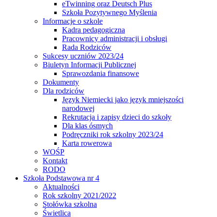
eTwinning oraz Deutsch Plus
Szkoła Pozytywnego Myślenia
Informacje o szkole
Kadra pedagogiczna
Pracownicy administracji i obsługi
Rada Rodziców
Sukcesy uczniów 2023/24
Biuletyn Informacji Publicznej
Sprawozdania finansowe
Dokumenty
Dla rodziców
Język Niemiecki jako język mniejszości
narodowej
Rekrutacja i zapisy dzieci do szkoły
Dla klas ósmych
Podręczniki rok szkolny 2023/24
Karta rowerowa
WOŚP
Kontakt
RODO
Szkoła Podstawowa nr 4
Aktualności
Rok szkolny 2021/2022
Stołówka szkolna
Świetlica