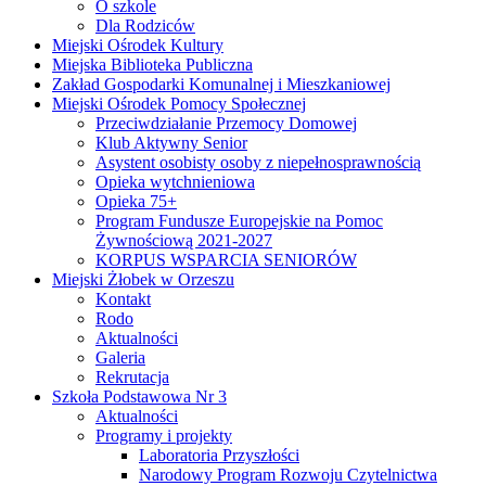
O szkole
Dla Rodziców
Miejski Ośrodek Kultury
Miejska Biblioteka Publiczna
Zakład Gospodarki Komunalnej i Mieszkaniowej
Miejski Ośrodek Pomocy Społecznej
Przeciwdziałanie Przemocy Domowej
Klub Aktywny Senior
Asystent osobisty osoby z niepełnosprawnością
Opieka wytchnieniowa
Opieka 75+
Program Fundusze Europejskie na Pomoc
Żywnościową 2021-2027
KORPUS WSPARCIA SENIORÓW
Miejski Żłobek w Orzeszu
Kontakt
Rodo
Aktualności
Galeria
Rekrutacja
Szkoła Podstawowa Nr 3
Aktualności
Programy i projekty
Laboratoria Przyszłości
Narodowy Program Rozwoju Czytelnictwa