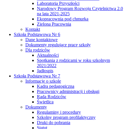
Laboratoria Przyszłości
Narodowy Program Rozwoju Czytelnictwa 2.0
na lata 2021-2025
Ekopracownia pod chmurką
Zielona Pracownia
Kontakt
Szkoła Podstawowa Nr 6
Dane kontaktowe
Dokumenty regulujące pracę szkoły
Dla rodziców
Aktualności
Spotkania z rodzicami w roku szkolnym
2021/2022
Jadłospis
Szkoła Podstawowa Nr 7
Informacje o szkole
Kadra pedagogiczna
Pracownicy administracji i obsługi
Rada Rodziców
Świetlica
Dokumenty
Regulaminy i procedury
Szkolny program profilaktyczny
Druki do pobrania
Statut