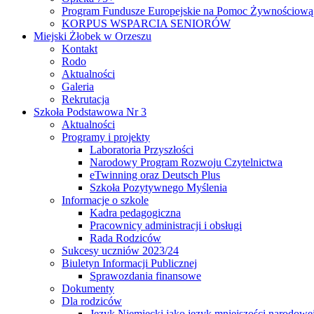
Program Fundusze Europejskie na Pomoc Żywnościową
KORPUS WSPARCIA SENIORÓW
Miejski Żłobek w Orzeszu
Kontakt
Rodo
Aktualności
Galeria
Rekrutacja
Szkoła Podstawowa Nr 3
Aktualności
Programy i projekty
Laboratoria Przyszłości
Narodowy Program Rozwoju Czytelnictwa
eTwinning oraz Deutsch Plus
Szkoła Pozytywnego Myślenia
Informacje o szkole
Kadra pedagogiczna
Pracownicy administracji i obsługi
Rada Rodziców
Sukcesy uczniów 2023/24
Biuletyn Informacji Publicznej
Sprawozdania finansowe
Dokumenty
Dla rodziców
Język Niemiecki jako język mniejszości narodowe