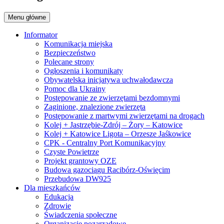
Menu główne
Informator
Komunikacja miejska
Bezpieczeństwo
Polecane strony
Ogłoszenia i komunikaty
Obywatelska inicjatywa uchwałodawcza
Pomoc dla Ukrainy
Postępowanie ze zwierzętami bezdomnymi
Zaginione, znalezione zwierzęta
Postępowanie z martwymi zwierzętami na drogach
Kolej + Jastrzębie-Zdrój – Żory – Katowice
Kolej + Katowice Ligota – Orzesze Jaśkowice
CPK - Centralny Port Komunikacyjny
Czyste Powietrze
Projekt grantowy OZE
Budowa gazociągu Racibórz-Oświęcim
Przebudowa DW925
Dla mieszkańców
Edukacja
Zdrowie
Świadczenia społeczne
Organizacje pozarządowe