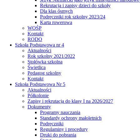
Rekrutacja i zapisy dzieci do szkoły
Dla klas ósmych
Podręczniki rok szkolny 2023/24
Karta rowerowa
WOŚP
Kontakt
RODO
Szkoła Podstawowa nr 4
Aktualności
Rok szkolny 2021/2022
Stołówka szkolna
Świetlica
Pedagog szkolny
Kontakt
Szkoła Podstawowa Nr 5
Aktualności
Półkolonie
Zapisy i rekrutacja do klasy I na 2026/2027
Dokumenty
Programy nauczania
Standardy ochrony małoletnich
Podręczniki
Regulaminy i procedury
Druki do pobrania