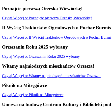
Poznajcie pierwszą Orzeską Wiewiórkę!
Czytaj
Więcej
o: Poznajcie pierwszą Orzeską Wiewiórkę!
II Wyścig Traktorków Ogrodowych o Puchar Burmist
Czytaj
Więcej
o: II Wyścig Traktorków Ogrodowych o Puchar Burmis
Orzeszanin Roku 2025 wybrany
Czytaj
Więcej
o: Orzeszanin Roku 2025 wybrany
Witamy najmłodszych mieszkańców Orzesza!
Czytaj
Więcej
o: Witamy najmłodszych mieszkańców Orzesza!
Piknik na Mitręgówce
Czytaj
Więcej
o: Piknik na Mitręgówce
Umowa na budowę Centrum Kultury i Biblioteki pod