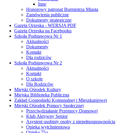
Inne
Honorowy patronat Burmistrza Miasta
Zamówienia publiczne
Dokumenty strategiczne
Gazeta Orzeska - WERSJA PDF
Gazeta Orzeska na Facebooku
Szkoła Podstawowa Nr 1
Aktualności
Dokumenty
Kontakt
Dla rodziców
Szkoła Podstawowa Nr 2
Aktualności
Kontakt
O szkole
Dla Rodziców
Miejski Ośrodek Kultury
Miejska Biblioteka Publiczna
Zakład Gospodarki Komunalnej i Mieszkaniowej
Miejski Ośrodek Pomocy Społecznej
Przeciwdziałanie Przemocy Domowej
Klub Aktywny Senior
Asystent osobisty osoby z niepełnosprawnością
Opieka wytchnieniowa
Opieka 75+