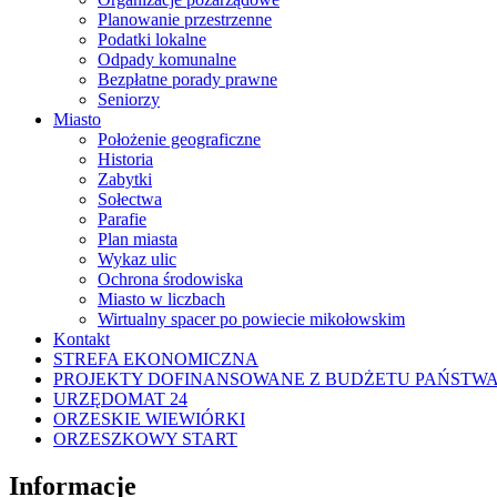
Planowanie przestrzenne
Podatki lokalne
Odpady komunalne
Bezpłatne porady prawne
Seniorzy
Miasto
Położenie geograficzne
Historia
Zabytki
Sołectwa
Parafie
Plan miasta
Wykaz ulic
Ochrona środowiska
Miasto w liczbach
Wirtualny spacer po powiecie mikołowskim
Kontakt
STREFA EKONOMICZNA
PROJEKTY DOFINANSOWANE Z BUDŻETU PAŃSTW
URZĘDOMAT 24
ORZESKIE WIEWIÓRKI
ORZESZKOWY START
Informacje