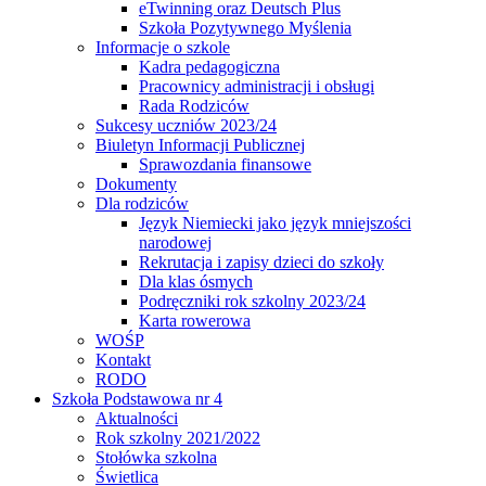
eTwinning oraz Deutsch Plus
Szkoła Pozytywnego Myślenia
Informacje o szkole
Kadra pedagogiczna
Pracownicy administracji i obsługi
Rada Rodziców
Sukcesy uczniów 2023/24
Biuletyn Informacji Publicznej
Sprawozdania finansowe
Dokumenty
Dla rodziców
Język Niemiecki jako język mniejszości
narodowej
Rekrutacja i zapisy dzieci do szkoły
Dla klas ósmych
Podręczniki rok szkolny 2023/24
Karta rowerowa
WOŚP
Kontakt
RODO
Szkoła Podstawowa nr 4
Aktualności
Rok szkolny 2021/2022
Stołówka szkolna
Świetlica