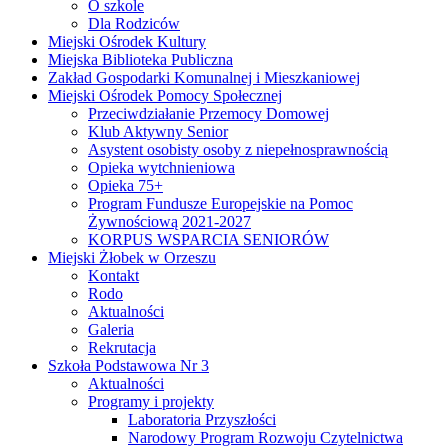
O szkole
Dla Rodziców
Miejski Ośrodek Kultury
Miejska Biblioteka Publiczna
Zakład Gospodarki Komunalnej i Mieszkaniowej
Miejski Ośrodek Pomocy Społecznej
Przeciwdziałanie Przemocy Domowej
Klub Aktywny Senior
Asystent osobisty osoby z niepełnosprawnością
Opieka wytchnieniowa
Opieka 75+
Program Fundusze Europejskie na Pomoc
Żywnościową 2021-2027
KORPUS WSPARCIA SENIORÓW
Miejski Żłobek w Orzeszu
Kontakt
Rodo
Aktualności
Galeria
Rekrutacja
Szkoła Podstawowa Nr 3
Aktualności
Programy i projekty
Laboratoria Przyszłości
Narodowy Program Rozwoju Czytelnictwa