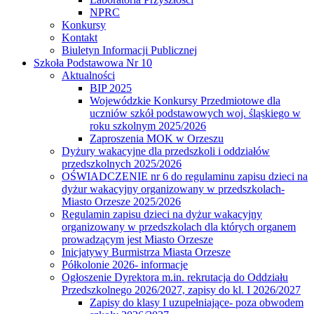
NPRC
Konkursy
Kontakt
Biuletyn Informacji Publicznej
Szkoła Podstawowa Nr 10
Aktualności
BIP 2025
Wojewódzkie Konkursy Przedmiotowe dla
uczniów szkół podstawowych woj. śląskiego w
roku szkolnym 2025/2026
Zaproszenia MOK w Orzeszu
Dyżury wakacyjne dla przedszkoli i oddziałów
przedszkolnych 2025/2026
OŚWIADCZENIE nr 6 do regulaminu zapisu dzieci na
dyżur wakacyjny organizowany w przedszkolach-
Miasto Orzesze 2025/2026
Regulamin zapisu dzieci na dyżur wakacyjny
organizowany w przedszkolach dla których organem
prowadzącym jest Miasto Orzesze
Inicjatywy Burmistrza Miasta Orzesze
Półkolonie 2026- informacje
Ogłoszenie Dyrektora m.in. rekrutacja do Oddziału
Przedszkolnego 2026/2027, zapisy do kl. I 2026/2027
Zapisy do klasy I uzupełniające- poza obwodem