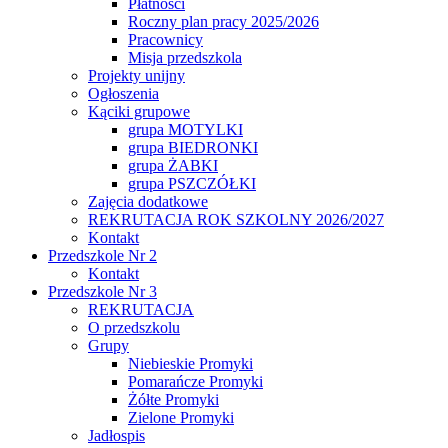
Płatności
Roczny plan pracy 2025/2026
Pracownicy
Misja przedszkola
Projekty unijny
Ogłoszenia
Kąciki grupowe
grupa MOTYLKI
grupa BIEDRONKI
grupa ŻABKI
grupa PSZCZÓŁKI
Zajęcia dodatkowe
REKRUTACJA ROK SZKOLNY 2026/2027
Kontakt
Przedszkole Nr 2
Kontakt
Przedszkole Nr 3
REKRUTACJA
O przedszkolu
Grupy
Niebieskie Promyki
Pomarańcze Promyki
Żółte Promyki
Zielone Promyki
Jadłospis