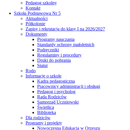
Pedagog szkolny
Kontakt
Szkoła Podstawowa Nr 5
Aktualności
Półkolonie
Zapisy i rekrutacja do klasy I na 2026/2027
Dokumenty
Programy nauczania
Standardy ochrony małoletnich
Podręczniki
Regulaminy i procedury
Druki do pobrania
Statut
Rodo
Informacje o szkole
Kadra pedagogiczna
Pracownicy administracji i obsługi
Pedagog i psycholog
Rada Rodziców
Samorząd Uczniowski
Świetlica
Biblioteka
Dla rodziców
Programy i projekty
Nowoczesna Edukacja w Orzeszu