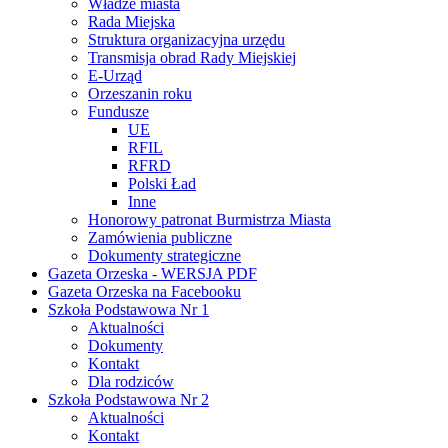
Władze miasta
Rada Miejska
Struktura organizacyjna urzędu
Transmisja obrad Rady Miejskiej
E-Urząd
Orzeszanin roku
Fundusze
UE
RFIL
RFRD
Polski Ład
Inne
Honorowy patronat Burmistrza Miasta
Zamówienia publiczne
Dokumenty strategiczne
Gazeta Orzeska - WERSJA PDF
Gazeta Orzeska na Facebooku
Szkoła Podstawowa Nr 1
Aktualności
Dokumenty
Kontakt
Dla rodziców
Szkoła Podstawowa Nr 2
Aktualności
Kontakt