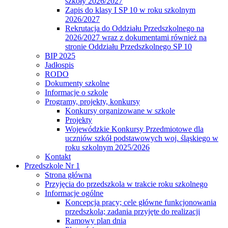
szkoły 2026/2027
Zapis do klasy I SP 10 w roku szkolnym
2026/2027
Rekrutacja do Oddziału Przedszkolnego na
2026/2027 wraz z dokumentami również na
stronie Oddziału Przedszkolnego SP 10
BIP 2025
Jadłospis
RODO
Dokumenty szkolne
Informacje o szkole
Programy, projekty, konkursy
Konkursy organizowane w szkole
Projekty
Wojewódzkie Konkursy Przedmiotowe dla
uczniów szkół podstawowych woj. śląskiego w
roku szkolnym 2025/2026
Kontakt
Przedszkole Nr 1
Strona główna
Przyjęcia do przedszkola w trakcie roku szkolnego
Informacje ogólne
Koncepcja pracy; cele główne funkcjonowania
przedszkola; zadania przyjęte do realizacji
Ramowy plan dnia