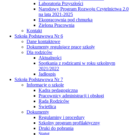
Laboratoria Przyszłości
Narodowy Program Rozwoju Czytelnictwa 2.0
na lata 2021-2025
Ekopracownia pod chmurką
Zielona Pracownia
Kontakt
Szkoła Podstawowa Nr 6
Dane kontaktowe
Dokumenty regulujące pracę szkoły
Dla rodziców
Aktualności
Spotkania z rodzicami w roku szkolnym
2021/2022
Jadłospis
Szkoła Podstawowa Nr 7
Informacje o szkole
Kadra pedagogiczna
Pracownicy administracji i obsługi
Rada Rodziców
Świetlica
Dokumenty
Regulaminy i procedury
Szkolny program profilaktyczny
Druki do pobrania
Statut