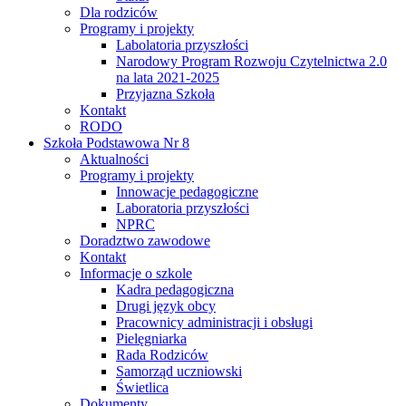
Dla rodziców
Programy i projekty
Labolatoria przyszłości
Narodowy Program Rozwoju Czytelnictwa 2.0
na lata 2021-2025
Przyjazna Szkoła
Kontakt
RODO
Szkoła Podstawowa Nr 8
Aktualności
Programy i projekty
Innowacje pedagogiczne
Laboratoria przyszłości
NPRC
Doradztwo zawodowe
Kontakt
Informacje o szkole
Kadra pedagogiczna
Drugi język obcy
Pracownicy administracji i obsługi
Pielęgniarka
Rada Rodziców
Samorząd uczniowski
Świetlica
Dokumenty