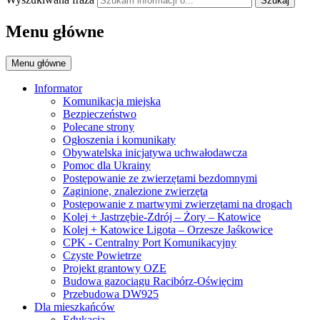
Szukaj
Menu główne
Menu główne
Informator
Komunikacja miejska
Bezpieczeństwo
Polecane strony
Ogłoszenia i komunikaty
Obywatelska inicjatywa uchwałodawcza
Pomoc dla Ukrainy
Postępowanie ze zwierzętami bezdomnymi
Zaginione, znalezione zwierzęta
Postępowanie z martwymi zwierzętami na drogach
Kolej + Jastrzębie-Zdrój – Żory – Katowice
Kolej + Katowice Ligota – Orzesze Jaśkowice
CPK - Centralny Port Komunikacyjny
Czyste Powietrze
Projekt grantowy OZE
Budowa gazociągu Racibórz-Oświęcim
Przebudowa DW925
Dla mieszkańców
Edukacja