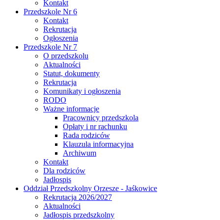
Kontakt
Przedszkole Nr 6
Kontakt
Rekrutacja
Ogłoszenia
Przedszkole Nr 7
O przedszkolu
Aktualności
Statut, dokumenty
Rekrutacja
Komunikaty i ogłoszenia
RODO
Ważne informacje
Pracownicy przedszkola
Opłaty i nr rachunku
Rada rodziców
Klauzula informacyjna
Archiwum
Kontakt
Dla rodziców
Jadłospis
Oddział Przedszkolny Orzesze - Jaśkowice
Rekrutacja 2026/2027
Aktualności
Jadłospis przedszkolny