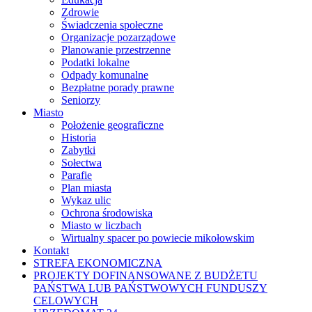
Zdrowie
Świadczenia społeczne
Organizacje pozarządowe
Planowanie przestrzenne
Podatki lokalne
Odpady komunalne
Bezpłatne porady prawne
Seniorzy
Miasto
Położenie geograficzne
Historia
Zabytki
Sołectwa
Parafie
Plan miasta
Wykaz ulic
Ochrona środowiska
Miasto w liczbach
Wirtualny spacer po powiecie mikołowskim
Kontakt
STREFA EKONOMICZNA
PROJEKTY DOFINANSOWANE Z BUDŻETU
PAŃSTWA LUB PAŃSTWOWYCH FUNDUSZY
CELOWYCH