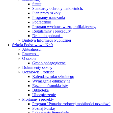
Statut
Standardy ochrony małoletnich.
Plan pracy szkoły
Programy nauczania
Podręczniki
Program wychowawczo-profilaktyczny.
Regulaminy i procedury
Druki do pobrania.
Biuletyn Informacji Publicznej
Szkoła Podstawowa Nr 9
Aktualności
Erasmus +
O szkole
Grono pedagogiczne
Dokumenty szkoły
Uczniowie i rodzice
Kalendarz roku szkolnego
Wymagania edukacyjne
Egzamin ósmoklasisty
Biblioteka
Ubezpieczenie
Programy i projekty
Program "Ponadnarodowej mobilności uczniów"
Poznaj Polskę
Laboratoria Przyszłości