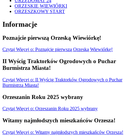
URZĘDOMAT 24
ORZESKIE WIEWIÓRKI
ORZESZKOWY START
Informacje
Poznajcie pierwszą Orzeską Wiewiórkę!
Czytaj
Więcej
o: Poznajcie pierwszą Orzeską Wiewiórkę!
II Wyścig Traktorków Ogrodowych o Puchar
Burmistrza Miasta!
Czytaj
Więcej
o: II Wyścig Traktorków Ogrodowych o Puchar
Burmistrza Miasta!
Orzeszanin Roku 2025 wybrany
Czytaj
Więcej
o: Orzeszanin Roku 2025 wybrany
Witamy najmłodszych mieszkańców Orzesza!
Czytaj
Więcej
o: Witamy najmłodszych mieszkańców Orzesza!