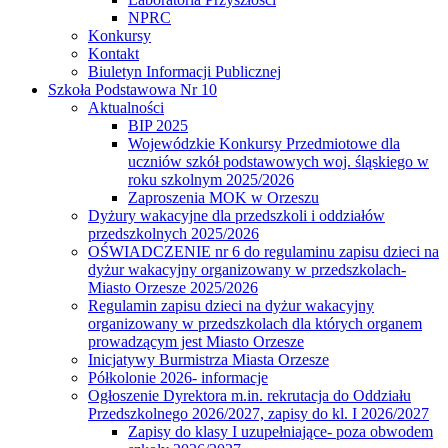
NPRC
Konkursy
Kontakt
Biuletyn Informacji Publicznej
Szkoła Podstawowa Nr 10
Aktualności
BIP 2025
Wojewódzkie Konkursy Przedmiotowe dla
uczniów szkół podstawowych woj. śląskiego w
roku szkolnym 2025/2026
Zaproszenia MOK w Orzeszu
Dyżury wakacyjne dla przedszkoli i oddziałów
przedszkolnych 2025/2026
OŚWIADCZENIE nr 6 do regulaminu zapisu dzieci na
dyżur wakacyjny organizowany w przedszkolach-
Miasto Orzesze 2025/2026
Regulamin zapisu dzieci na dyżur wakacyjny
organizowany w przedszkolach dla których organem
prowadzącym jest Miasto Orzesze
Inicjatywy Burmistrza Miasta Orzesze
Półkolonie 2026- informacje
Ogłoszenie Dyrektora m.in. rekrutacja do Oddziału
Przedszkolnego 2026/2027, zapisy do kl. I 2026/2027
Zapisy do klasy I uzupełniające- poza obwodem