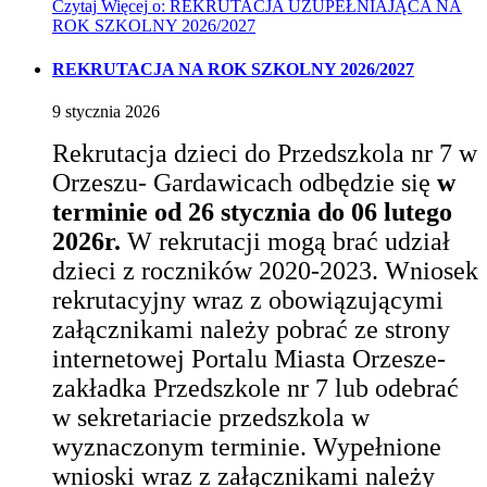
Czytaj
Więcej
o: REKRUTACJA UZUPEŁNIAJĄCA NA
ROK SZKOLNY 2026/2027
REKRUTACJA NA ROK SZKOLNY 2026/2027
9
stycznia
2026
Rekrutacja dzieci do Przedszkola nr 7 w
Orzeszu- Gardawicach odbędzie się
w
terminie od
26 stycznia
do
06
lutego
202
6
r.
W rekrutacji mogą brać udział
dzieci z roczników 2020-2023. Wniosek
rekrutacyjny wraz z obowiązującymi
załącznikami należy pobrać ze strony
internetowej Portalu Miasta Orzesze-
zakładka Przedszkole nr 7
lub odebrać
w sekretariacie przedszkola w
wyznaczonym terminie. Wypełnione
wnioski wraz z załącznikami należy