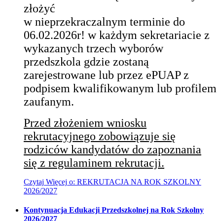
złożyć
w nieprzekraczalnym terminie do
06.02.2026r! w każdym sekretariacie
z
wykazanych trzech wyborów
przedszkola gdzie zostaną
zarejestrowane lub przez ePUAP z
podpisem kwalifikowanym lub profilem
zaufanym.
Przed złożeniem wniosku
rekrutacyjnego zobowiązuje się
rodziców kandydatów do zapoznania
się z regulaminem rekrutacji.
Czytaj
Więcej
o: REKRUTACJA NA ROK SZKOLNY
2026/2027
Kontynuacja Edukacji Przedszkolnej na Rok Szkolny
2026/2027