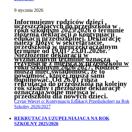
9
stycznia
2026
Informujemy rodziców dzieci
uczęszczających do przedszkola
w
roku szkolnym 2025/2026 o terminie
złożenia deklaracji
o kontynuacji
edukacji przedszkolnej. Deklarację
należy złożyć w sekretariacie
przedszkola
w nieprzekraczalnym
terminie
od
19
.01-
23
.01.
202
6
r
.
Niezłożenie deklaracji w
wyznaczonym terminie oznacza
rezygnację z miejsca w przedszkolu w
roku szkolnym 202
6
/202
7
.
Rodzice
muszą mieć świadomość, że to
powinność, której muszą sami
dopilnować. Od 26.01 rusza
rekrutacja do przedszkola na kolejny
rok szkolny i niezłożone deklaracje
oznaczają wolne miejsca w
przedszkolu dla nowych dzieci.
Czytaj
Więcej
o: Kontynuacja Edukacji Przedszkolnej na Rok
Szkolny 2026/2027
REKRUTACJA UZUPEŁNIAJĄCA NA ROK
SZKOLNY 2025/2026