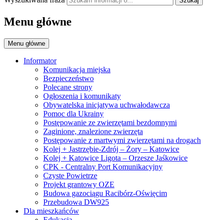
Szukaj
Menu główne
Menu główne
Informator
Komunikacja miejska
Bezpieczeństwo
Polecane strony
Ogłoszenia i komunikaty
Obywatelska inicjatywa uchwałodawcza
Pomoc dla Ukrainy
Postępowanie ze zwierzętami bezdomnymi
Zaginione, znalezione zwierzęta
Postępowanie z martwymi zwierzętami na drogach
Kolej + Jastrzębie-Zdrój – Żory – Katowice
Kolej + Katowice Ligota – Orzesze Jaśkowice
CPK - Centralny Port Komunikacyjny
Czyste Powietrze
Projekt grantowy OZE
Budowa gazociągu Racibórz-Oświęcim
Przebudowa DW925
Dla mieszkańców
Edukacja