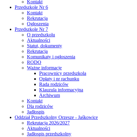
Kontakt
Przedszkole Nr 6
Kontakt
Rekrutacja
Ogłoszenia
Przedszkole Nr 7
O przedszkolu
Aktualności
Statut, dokumenty
Rekrutacja
Komunikaty i ogłoszenia
RODO
Ważne informacje
Pracownicy przedszkola
Opłaty i nr rachunku
Rada rodziców
Klauzula informacyjna
Archiwum
Kontakt
Dla rodziców
Jadłospis
Oddział Przedszkolny Orzesze - Jaśkowice
Rekrutacja 2026/2027
Aktualności
Jadłospis przedszkolny