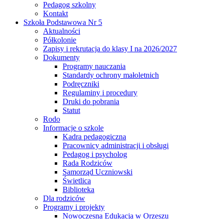
Pedagog szkolny
Kontakt
Szkoła Podstawowa Nr 5
Aktualności
Półkolonie
Zapisy i rekrutacja do klasy I na 2026/2027
Dokumenty
Programy nauczania
Standardy ochrony małoletnich
Podręczniki
Regulaminy i procedury
Druki do pobrania
Statut
Rodo
Informacje o szkole
Kadra pedagogiczna
Pracownicy administracji i obsługi
Pedagog i psycholog
Rada Rodziców
Samorząd Uczniowski
Świetlica
Biblioteka
Dla rodziców
Programy i projekty
Nowoczesna Edukacja w Orzeszu