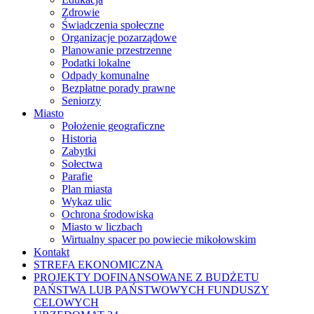
Zdrowie
Świadczenia społeczne
Organizacje pozarządowe
Planowanie przestrzenne
Podatki lokalne
Odpady komunalne
Bezpłatne porady prawne
Seniorzy
Miasto
Położenie geograficzne
Historia
Zabytki
Sołectwa
Parafie
Plan miasta
Wykaz ulic
Ochrona środowiska
Miasto w liczbach
Wirtualny spacer po powiecie mikołowskim
Kontakt
STREFA EKONOMICZNA
PROJEKTY DOFINANSOWANE Z BUDŻETU
PAŃSTWA LUB PAŃSTWOWYCH FUNDUSZY
CELOWYCH