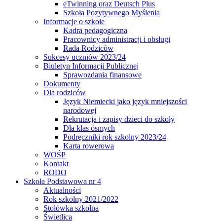
eTwinning oraz Deutsch Plus
Szkoła Pozytywnego Myślenia
Informacje o szkole
Kadra pedagogiczna
Pracownicy administracji i obsługi
Rada Rodziców
Sukcesy uczniów 2023/24
Biuletyn Informacji Publicznej
Sprawozdania finansowe
Dokumenty
Dla rodziców
Język Niemiecki jako język mniejszości
narodowej
Rekrutacja i zapisy dzieci do szkoły
Dla klas ósmych
Podręczniki rok szkolny 2023/24
Karta rowerowa
WOŚP
Kontakt
RODO
Szkoła Podstawowa nr 4
Aktualności
Rok szkolny 2021/2022
Stołówka szkolna
Świetlica