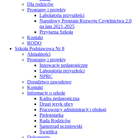
Dla rodziców
Programy i projekty
Labolatoria przyszłości
Narodowy Program Rozwoju Czytelnictwa 2.0
na lata 2021-2025
Przyjazna Szkoła
Kontakt
RODO
Szkoła Podstawowa Nr 8
Aktualności
Programy i projekty
Innowacje pedagogiczne
Laboratoria przyszłości
NPRC
Doradztwo zawodowe
Kontakt
Informacje o szkole
Kadra pedagogiczna
Drugi język obcy
Pracownicy administracji i obsługi
Pielęgniarka
Rada Rodziców
Samorząd uczniowski
Świetlica
Dokumenty