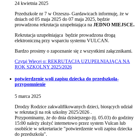
24
kwietnia
2025
Przedszkole nr 7 w Orzeszu- Gardawicach informuję, że w
dniach od 05 maja 2025 do 07 maja 2025, będzie
prowadzona rekrutacja uzupełniająca na
JEDNO MIEJSCE.
Rekrutacja uzupełniająca będzie prowadzona drogą
elektroniczną przy wsparciu systemu VULCAN.
Bardzo prosimy o zapoznanie się z wszystkimi załącznikami.
Czytaj
Więcej
o: REKRUTACJA UZUPEŁNIAJĄCA NA
ROK SZKOLNY 2025/2026
potwierdzenie woli zapisu dziecka do przedszkola-
przypomnienie
5
marca
2025
Drodzy Rodzice zakwalifikowanych dzieci, biorących udział
w rekrutacji na rok szkolny 2025/2026 .
Przypominamy, że do dnia dzisiejszego (tj. 05.03) do godziny
15:00 należy złożyć internetowo przez system Vulcan lub
osobiście w sekretariacie "potwierdzenie woli zapisu dziecka
do przedszkola".