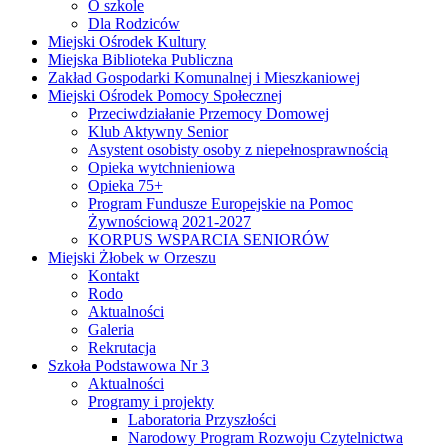
O szkole
Dla Rodziców
Miejski Ośrodek Kultury
Miejska Biblioteka Publiczna
Zakład Gospodarki Komunalnej i Mieszkaniowej
Miejski Ośrodek Pomocy Społecznej
Przeciwdziałanie Przemocy Domowej
Klub Aktywny Senior
Asystent osobisty osoby z niepełnosprawnością
Opieka wytchnieniowa
Opieka 75+
Program Fundusze Europejskie na Pomoc
Żywnościową 2021-2027
KORPUS WSPARCIA SENIORÓW
Miejski Żłobek w Orzeszu
Kontakt
Rodo
Aktualności
Galeria
Rekrutacja
Szkoła Podstawowa Nr 3
Aktualności
Programy i projekty
Laboratoria Przyszłości
Narodowy Program Rozwoju Czytelnictwa