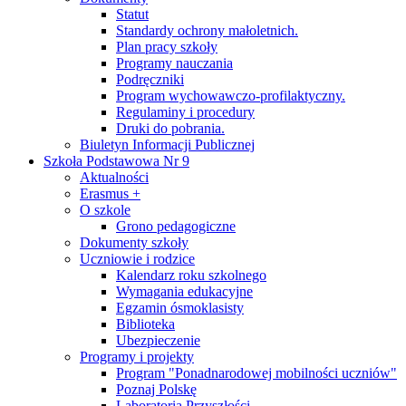
Statut
Standardy ochrony małoletnich.
Plan pracy szkoły
Programy nauczania
Podręczniki
Program wychowawczo-profilaktyczny.
Regulaminy i procedury
Druki do pobrania.
Biuletyn Informacji Publicznej
Szkoła Podstawowa Nr 9
Aktualności
Erasmus +
O szkole
Grono pedagogiczne
Dokumenty szkoły
Uczniowie i rodzice
Kalendarz roku szkolnego
Wymagania edukacyjne
Egzamin ósmoklasisty
Biblioteka
Ubezpieczenie
Programy i projekty
Program "Ponadnarodowej mobilności uczniów"
Poznaj Polskę
Laboratoria Przyszłości