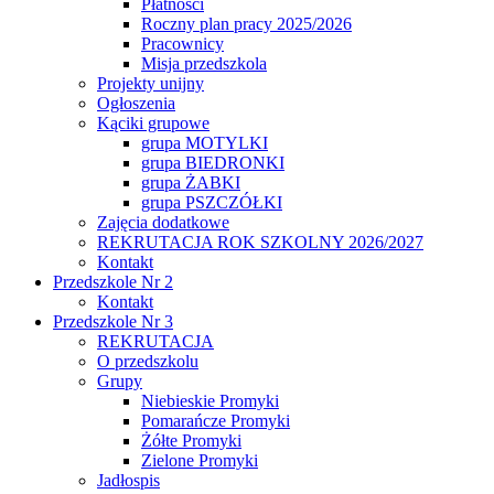
Płatności
Roczny plan pracy 2025/2026
Pracownicy
Misja przedszkola
Projekty unijny
Ogłoszenia
Kąciki grupowe
grupa MOTYLKI
grupa BIEDRONKI
grupa ŻABKI
grupa PSZCZÓŁKI
Zajęcia dodatkowe
REKRUTACJA ROK SZKOLNY 2026/2027
Kontakt
Przedszkole Nr 2
Kontakt
Przedszkole Nr 3
REKRUTACJA
O przedszkolu
Grupy
Niebieskie Promyki
Pomarańcze Promyki
Żółte Promyki
Zielone Promyki
Jadłospis