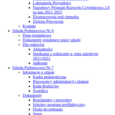
Laboratoria Przyszłości
Narodowy Program Rozwoju Czytelnictwa 2.0
na lata 2021-2025
Ekopracownia pod chmurką
Zielona Pracownia
Kontakt
Szkoła Podstawowa Nr 6
Dane kontaktowe
Dokumenty regulujące pracę szkoły
Dla rodziców
Aktualności
Spotkania z rodzicami w roku szkolnym
2021/2022
Jadłospis
Szkoła Podstawowa Nr 7
Informacje o szkole
Kadra pedagogiczna
Pracownicy administracji i obsługi
Rada Rodziców
Świetlica
Dokumenty
Regulaminy i procedury
Szkolny program profilaktyczny
Druki do pobrania
Statut