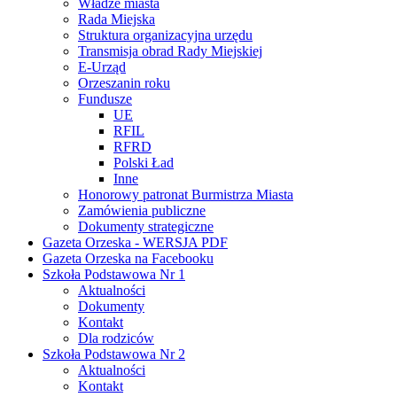
Władze miasta
Rada Miejska
Struktura organizacyjna urzędu
Transmisja obrad Rady Miejskiej
E-Urząd
Orzeszanin roku
Fundusze
UE
RFIL
RFRD
Polski Ład
Inne
Honorowy patronat Burmistrza Miasta
Zamówienia publiczne
Dokumenty strategiczne
Gazeta Orzeska - WERSJA PDF
Gazeta Orzeska na Facebooku
Szkoła Podstawowa Nr 1
Aktualności
Dokumenty
Kontakt
Dla rodziców
Szkoła Podstawowa Nr 2
Aktualności
Kontakt