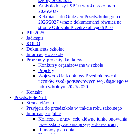
szkoły 2026/2027
Zapis do klasy I SP 10 w roku szkolnym
2026/2027
Rekrutacja do Oddziału Przedszkolnego na
2026/2027 wraz z dokumentami również na
stronie Oddziału Przedszkolnego SP 10
BIP 2025
Jadłospis
RODO
Dokumenty szkolne
Informacje o szkole
Programy, projekty, konkursy
Konkursy organizowane w szkole
Projekty
Wojewódzkie Konkursy Przedmiotowe dla
uczniów szkół podstawowych woj. śląskiego w
roku szkolnym 2025/2026
Kontakt
Przedszkole Nr 1
Strona główna
Przyjęcia do przedszkola w trakcie roku szkolnego
Informacje ogólne
Koncepcja pracy; cele główne funkcjonowania
przedszkola; zadania przyjęte do realizacji
Ramowy plan dnia