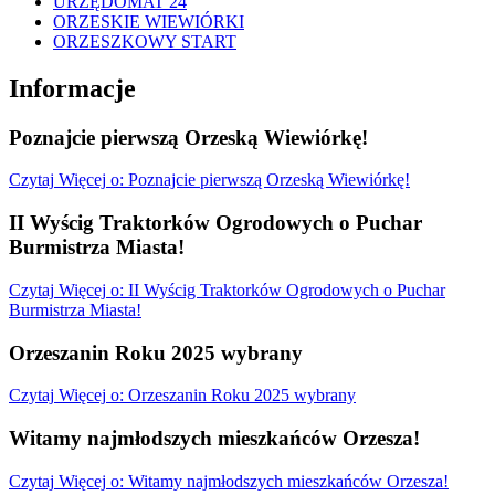
URZĘDOMAT 24
ORZESKIE WIEWIÓRKI
ORZESZKOWY START
Informacje
Poznajcie pierwszą Orzeską Wiewiórkę!
Czytaj
Więcej
o: Poznajcie pierwszą Orzeską Wiewiórkę!
II Wyścig Traktorków Ogrodowych o Puchar
Burmistrza Miasta!
Czytaj
Więcej
o: II Wyścig Traktorków Ogrodowych o Puchar
Burmistrza Miasta!
Orzeszanin Roku 2025 wybrany
Czytaj
Więcej
o: Orzeszanin Roku 2025 wybrany
Witamy najmłodszych mieszkańców Orzesza!
Czytaj
Więcej
o: Witamy najmłodszych mieszkańców Orzesza!