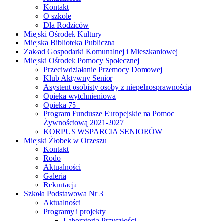
Kontakt
O szkole
Dla Rodziców
Miejski Ośrodek Kultury
Miejska Biblioteka Publiczna
Zakład Gospodarki Komunalnej i Mieszkaniowej
Miejski Ośrodek Pomocy Społecznej
Przeciwdziałanie Przemocy Domowej
Klub Aktywny Senior
Asystent osobisty osoby z niepełnosprawnością
Opieka wytchnieniowa
Opieka 75+
Program Fundusze Europejskie na Pomoc
Żywnościową 2021-2027
KORPUS WSPARCIA SENIORÓW
Miejski Żłobek w Orzeszu
Kontakt
Rodo
Aktualności
Galeria
Rekrutacja
Szkoła Podstawowa Nr 3
Aktualności
Programy i projekty
Laboratoria Przyszłości