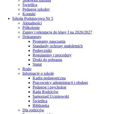
Stołówka szkolna
Świetlica
Pedagog szkolny
Kontakt
Szkoła Podstawowa Nr 5
Aktualności
Półkolonie
Zapisy i rekrutacja do klasy I na 2026/2027
Dokumenty
Programy nauczania
Standardy ochrony małoletnich
Podręczniki
Regulaminy i procedury
Druki do pobrania
Statut
Rodo
Informacje o szkole
Kadra pedagogiczna
Pracownicy administracji i obsługi
Pedagog i psycholog
Rada Rodziców
Samorząd Uczniowski
Świetlica
Biblioteka
Dla rodziców