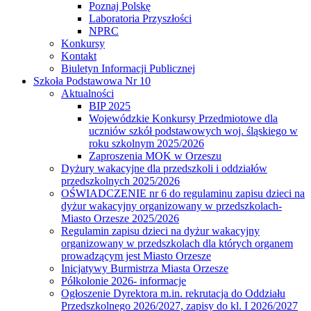
Poznaj Polskę
Laboratoria Przyszłości
NPRC
Konkursy
Kontakt
Biuletyn Informacji Publicznej
Szkoła Podstawowa Nr 10
Aktualności
BIP 2025
Wojewódzkie Konkursy Przedmiotowe dla
uczniów szkół podstawowych woj. śląskiego w
roku szkolnym 2025/2026
Zaproszenia MOK w Orzeszu
Dyżury wakacyjne dla przedszkoli i oddziałów
przedszkolnych 2025/2026
OŚWIADCZENIE nr 6 do regulaminu zapisu dzieci na
dyżur wakacyjny organizowany w przedszkolach-
Miasto Orzesze 2025/2026
Regulamin zapisu dzieci na dyżur wakacyjny
organizowany w przedszkolach dla których organem
prowadzącym jest Miasto Orzesze
Inicjatywy Burmistrza Miasta Orzesze
Półkolonie 2026- informacje
Ogłoszenie Dyrektora m.in. rekrutacja do Oddziału
Przedszkolnego 2026/2027, zapisy do kl. I 2026/2027