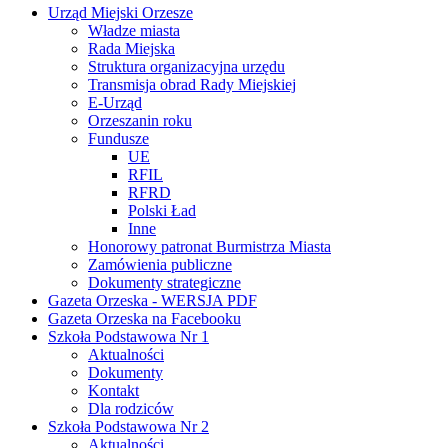
Urząd Miejski Orzesze
Władze miasta
Rada Miejska
Struktura organizacyjna urzędu
Transmisja obrad Rady Miejskiej
E-Urząd
Orzeszanin roku
Fundusze
UE
RFIL
RFRD
Polski Ład
Inne
Honorowy patronat Burmistrza Miasta
Zamówienia publiczne
Dokumenty strategiczne
Gazeta Orzeska - WERSJA PDF
Gazeta Orzeska na Facebooku
Szkoła Podstawowa Nr 1
Aktualności
Dokumenty
Kontakt
Dla rodziców
Szkoła Podstawowa Nr 2
Aktualności