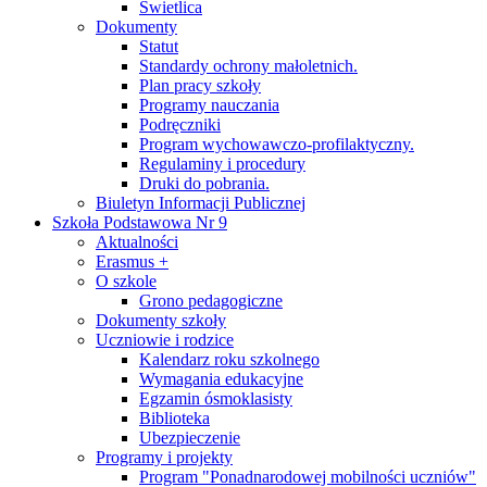
Świetlica
Dokumenty
Statut
Standardy ochrony małoletnich.
Plan pracy szkoły
Programy nauczania
Podręczniki
Program wychowawczo-profilaktyczny.
Regulaminy i procedury
Druki do pobrania.
Biuletyn Informacji Publicznej
Szkoła Podstawowa Nr 9
Aktualności
Erasmus +
O szkole
Grono pedagogiczne
Dokumenty szkoły
Uczniowie i rodzice
Kalendarz roku szkolnego
Wymagania edukacyjne
Egzamin ósmoklasisty
Biblioteka
Ubezpieczenie
Programy i projekty
Program "Ponadnarodowej mobilności uczniów"