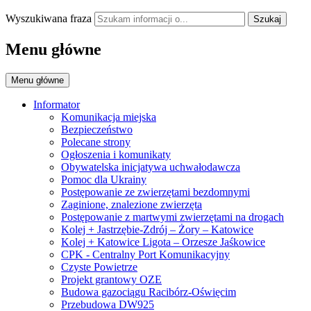
Wyszukiwana fraza
Szukaj
Menu główne
Menu główne
Informator
Komunikacja miejska
Bezpieczeństwo
Polecane strony
Ogłoszenia i komunikaty
Obywatelska inicjatywa uchwałodawcza
Pomoc dla Ukrainy
Postępowanie ze zwierzętami bezdomnymi
Zaginione, znalezione zwierzęta
Postępowanie z martwymi zwierzętami na drogach
Kolej + Jastrzębie-Zdrój – Żory – Katowice
Kolej + Katowice Ligota – Orzesze Jaśkowice
CPK - Centralny Port Komunikacyjny
Czyste Powietrze
Projekt grantowy OZE
Budowa gazociągu Racibórz-Oświęcim
Przebudowa DW925