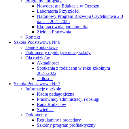
Programy i projekty
Nowoczesna Edukacja w Orzeszu
Laboratoria Przyszłości
Narodowy Program Rozwoju Czytelnictwa 2.0
na lata 2021-2025
Ekopracownia pod chmurką
Zielona Pracownia
Kontakt
Szkoła Podstawowa Nr 6
Dane kontaktowe
Dokumenty regulujące pracę szkoły
Dla rodziców
Aktualności
Spotkania z rodzicami w roku szkolnym
2021/2022
Jadłospis
Szkoła Podstawowa Nr 7
Informacje o szkole
Kadra pedagogiczna
Pracownicy administracji i obsługi
Rada Rodziców
Świetlica
Dokumenty
Regulaminy i procedury
Szkolny program profilaktyczny