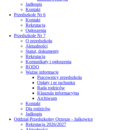
Jadłospis
Kontakt
Przedszkole Nr 6
Kontakt
Rekrutacja
Ogłoszenia
Przedszkole Nr 7
O przedszkolu
Aktualności
Statut, dokumenty
Rekrutacja
Komunikaty i ogłoszenia
RODO
Ważne informacje
Pracownicy przedszkola
Opłaty i nr rachunku
Rada rodziców
Klauzula informacyjna
Archiwum
Kontakt
Dla rodziców
Jadłospis
Oddział Przedszkolny Orzesze - Jaśkowice
Rekrutacja 2026/2027
Aktualności