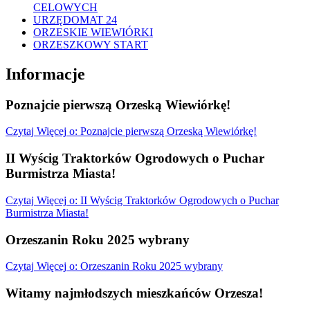
CELOWYCH
URZĘDOMAT 24
ORZESKIE WIEWIÓRKI
ORZESZKOWY START
Informacje
Poznajcie pierwszą Orzeską Wiewiórkę!
Czytaj
Więcej
o: Poznajcie pierwszą Orzeską Wiewiórkę!
II Wyścig Traktorków Ogrodowych o Puchar
Burmistrza Miasta!
Czytaj
Więcej
o: II Wyścig Traktorków Ogrodowych o Puchar
Burmistrza Miasta!
Orzeszanin Roku 2025 wybrany
Czytaj
Więcej
o: Orzeszanin Roku 2025 wybrany
Witamy najmłodszych mieszkańców Orzesza!