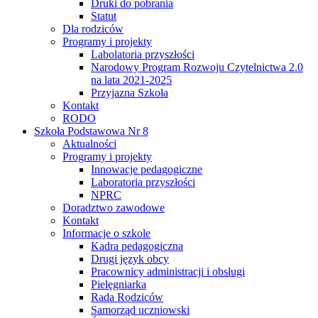
Druki do pobrania
Statut
Dla rodziców
Programy i projekty
Labolatoria przyszłości
Narodowy Program Rozwoju Czytelnictwa 2.0
na lata 2021-2025
Przyjazna Szkoła
Kontakt
RODO
Szkoła Podstawowa Nr 8
Aktualności
Programy i projekty
Innowacje pedagogiczne
Laboratoria przyszłości
NPRC
Doradztwo zawodowe
Kontakt
Informacje o szkole
Kadra pedagogiczna
Drugi język obcy
Pracownicy administracji i obsługi
Pielęgniarka
Rada Rodziców
Samorząd uczniowski