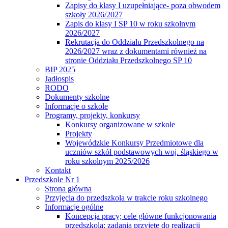
Zapisy do klasy I uzupełniające- poza obwodem
szkoły 2026/2027
Zapis do klasy I SP 10 w roku szkolnym
2026/2027
Rekrutacja do Oddziału Przedszkolnego na
2026/2027 wraz z dokumentami również na
stronie Oddziału Przedszkolnego SP 10
BIP 2025
Jadłospis
RODO
Dokumenty szkolne
Informacje o szkole
Programy, projekty, konkursy
Konkursy organizowane w szkole
Projekty
Wojewódzkie Konkursy Przedmiotowe dla
uczniów szkół podstawowych woj. śląskiego w
roku szkolnym 2025/2026
Kontakt
Przedszkole Nr 1
Strona główna
Przyjęcia do przedszkola w trakcie roku szkolnego
Informacje ogólne
Koncepcja pracy; cele główne funkcjonowania
przedszkola; zadania przyjęte do realizacji