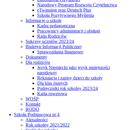
Narodowy Program Rozwoju Czytelnictwa
eTwinning oraz Deutsch Plus
Szkoła Pozytywnego Myślenia
Informacje o szkole
Kadra pedagogiczna
Pracownicy administracji i obsługi
Rada Rodziców
Sukcesy uczniów 2023/24
Biuletyn Informacji Publicznej
Sprawozdania finansowe
Dokumenty
Dla rodziców
Język Niemiecki jako język mniejszości
narodowej
Rekrutacja i zapisy dzieci do szkoły
Dla klas ósmych
Podręczniki rok szkolny 2023/24
Karta rowerowa
WOŚP
Kontakt
RODO
Szkoła Podstawowa nr 4
Aktualności
Rok szkolny 2021/2022