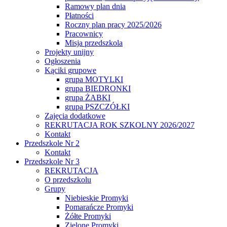
Ramowy plan dnia
Płatności
Roczny plan pracy 2025/2026
Pracownicy
Misja przedszkola
Projekty unijny
Ogłoszenia
Kąciki grupowe
grupa MOTYLKI
grupa BIEDRONKI
grupa ŻABKI
grupa PSZCZÓŁKI
Zajęcia dodatkowe
REKRUTACJA ROK SZKOLNY 2026/2027
Kontakt
Przedszkole Nr 2
Kontakt
Przedszkole Nr 3
REKRUTACJA
O przedszkolu
Grupy
Niebieskie Promyki
Pomarańcze Promyki
Żółte Promyki
Zielone Promyki