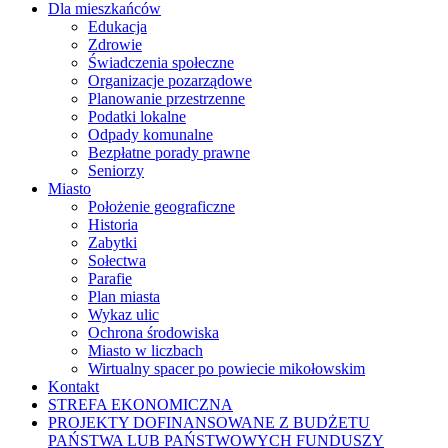
Dla mieszkańców
Edukacja
Zdrowie
Świadczenia społeczne
Organizacje pozarządowe
Planowanie przestrzenne
Podatki lokalne
Odpady komunalne
Bezpłatne porady prawne
Seniorzy
Miasto
Położenie geograficzne
Historia
Zabytki
Sołectwa
Parafie
Plan miasta
Wykaz ulic
Ochrona środowiska
Miasto w liczbach
Wirtualny spacer po powiecie mikołowskim
Kontakt
STREFA EKONOMICZNA
PROJEKTY DOFINANSOWANE Z BUDŻETU
PAŃSTWA LUB PAŃSTWOWYCH FUNDUSZY