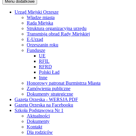
Menu dodatkowe
Urząd Miejski Orzesze
Władze miasta
Rada Miejska
Struktura organizacyjna urzędu
Transmisja obrad Rady Miejskiej
E-Urząd
Orzeszanin roku
Fundusze
UE
RFIL
RFRD
Polski Ład
Inne
Honorowy patronat Burmistrza Miasta
Zamówienia publiczne
Dokumenty strategiczne
Gazeta Orzeska - WERSJA PDF
Gazeta Orzeska na Facebooku
Szkoła Podstawowa Nr 1
Aktualności
Dokumenty
Kontakt
Dla rodziców