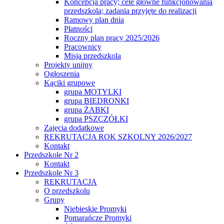
Koncepcja pracy; cele główne funkcjonowania
przedszkola; zadania przyjęte do realizacji
Ramowy plan dnia
Płatności
Roczny plan pracy 2025/2026
Pracownicy
Misja przedszkola
Projekty unijny
Ogłoszenia
Kąciki grupowe
grupa MOTYLKI
grupa BIEDRONKI
grupa ŻABKI
grupa PSZCZÓŁKI
Zajęcia dodatkowe
REKRUTACJA ROK SZKOLNY 2026/2027
Kontakt
Przedszkole Nr 2
Kontakt
Przedszkole Nr 3
REKRUTACJA
O przedszkolu
Grupy
Niebieskie Promyki
Pomarańcze Promyki