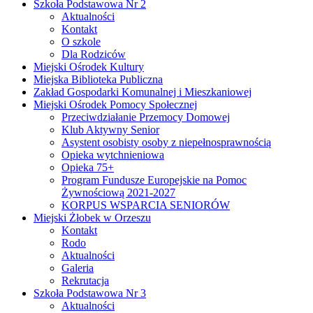
Szkoła Podstawowa Nr 2
Aktualności
Kontakt
O szkole
Dla Rodziców
Miejski Ośrodek Kultury
Miejska Biblioteka Publiczna
Zakład Gospodarki Komunalnej i Mieszkaniowej
Miejski Ośrodek Pomocy Społecznej
Przeciwdziałanie Przemocy Domowej
Klub Aktywny Senior
Asystent osobisty osoby z niepełnosprawnością
Opieka wytchnieniowa
Opieka 75+
Program Fundusze Europejskie na Pomoc
Żywnościową 2021-2027
KORPUS WSPARCIA SENIORÓW
Miejski Żłobek w Orzeszu
Kontakt
Rodo
Aktualności
Galeria
Rekrutacja
Szkoła Podstawowa Nr 3
Aktualności