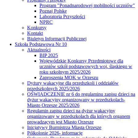
Program "Ponadnarodowej mobilności uczniów"
Poznaj Polskę
Laboratoria Przyszłości
NPRC
Konkursy
Kontakt
Biuletyn Informacji Publicznej
Szkoła Podstawowa Nr 10
Aktualności
BIP 2025
Wojewódzkie Konkursy Przedmiotowe dla
uczniów szkół podstawowych woj. śląskiego w
roku szkolnym 2025/2026
Zaproszenia MOK w Orzeszu
Dyżury wakacyjne dla przedszkoli i oddziałów
przedszkolnych 2025/2026
OŚWIADCZENIE nr 6 do regulaminu zapisu dzieci na
dyżur wakacyjny organizowany w przedszkolach-
Miasto Orzesze 2025/2026
Regulamin zapisu dzieci na dyżur wakacyjny
organizowany w przedszkolach dla których organem
prowadzącym jest Miasto Orzesze
Inicjatywy Burmistrza Miasta Orzesze
Półkolonie 2026- informacje