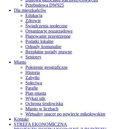
Przebudowa DW925
Dla mieszkańców
Edukacja
Zdrowie
Świadczenia społeczne
Organizacje pozarządowe
Planowanie przestrzenne
Podatki lokalne
Odpady komunalne
Bezpłatne porady prawne
Seniorzy
Miasto
Położenie geograficzne
Historia
Zabytki
Sołectwa
Parafie
Plan miasta
Wykaz ulic
Ochrona środowiska
Miasto w liczbach
Wirtualny spacer po powiecie mikołowskim
Kontakt
STREFA EKONOMICZNA