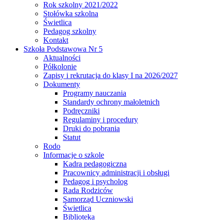
Rok szkolny 2021/2022
Stołówka szkolna
Świetlica
Pedagog szkolny
Kontakt
Szkoła Podstawowa Nr 5
Aktualności
Półkolonie
Zapisy i rekrutacja do klasy I na 2026/2027
Dokumenty
Programy nauczania
Standardy ochrony małoletnich
Podręczniki
Regulaminy i procedury
Druki do pobrania
Statut
Rodo
Informacje o szkole
Kadra pedagogiczna
Pracownicy administracji i obsługi
Pedagog i psycholog
Rada Rodziców
Samorząd Uczniowski
Świetlica
Biblioteka