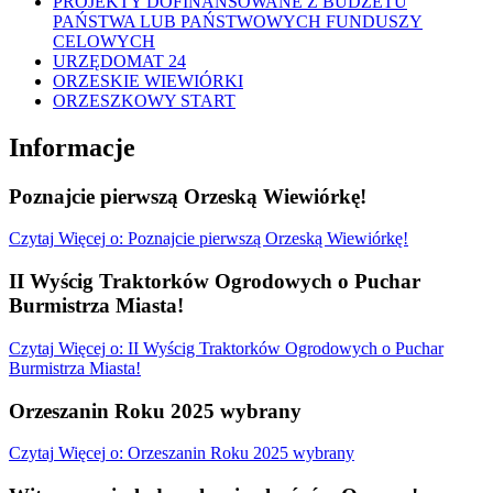
PROJEKTY DOFINANSOWANE Z BUDŻETU
PAŃSTWA LUB PAŃSTWOWYCH FUNDUSZY
CELOWYCH
URZĘDOMAT 24
ORZESKIE WIEWIÓRKI
ORZESZKOWY START
Informacje
Poznajcie pierwszą Orzeską Wiewiórkę!
Czytaj
Więcej
o: Poznajcie pierwszą Orzeską Wiewiórkę!
II Wyścig Traktorków Ogrodowych o Puchar
Burmistrza Miasta!
Czytaj
Więcej
o: II Wyścig Traktorków Ogrodowych o Puchar
Burmistrza Miasta!
Orzeszanin Roku 2025 wybrany
Czytaj
Więcej
o: Orzeszanin Roku 2025 wybrany