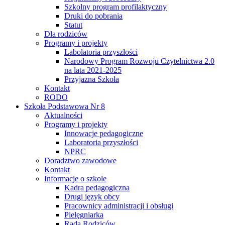
Szkolny program profilaktyczny
Druki do pobrania
Statut
Dla rodziców
Programy i projekty
Labolatoria przyszłości
Narodowy Program Rozwoju Czytelnictwa 2.0
na lata 2021-2025
Przyjazna Szkoła
Kontakt
RODO
Szkoła Podstawowa Nr 8
Aktualności
Programy i projekty
Innowacje pedagogiczne
Laboratoria przyszłości
NPRC
Doradztwo zawodowe
Kontakt
Informacje o szkole
Kadra pedagogiczna
Drugi język obcy
Pracownicy administracji i obsługi
Pielęgniarka
Rada Rodziców