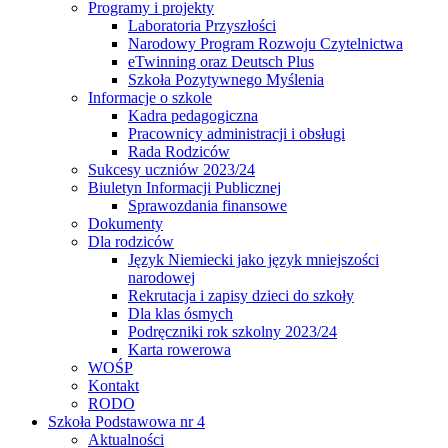
Programy i projekty
Laboratoria Przyszłości
Narodowy Program Rozwoju Czytelnictwa
eTwinning oraz Deutsch Plus
Szkoła Pozytywnego Myślenia
Informacje o szkole
Kadra pedagogiczna
Pracownicy administracji i obsługi
Rada Rodziców
Sukcesy uczniów 2023/24
Biuletyn Informacji Publicznej
Sprawozdania finansowe
Dokumenty
Dla rodziców
Język Niemiecki jako język mniejszości
narodowej
Rekrutacja i zapisy dzieci do szkoły
Dla klas ósmych
Podręczniki rok szkolny 2023/24
Karta rowerowa
WOŚP
Kontakt
RODO
Szkoła Podstawowa nr 4
Aktualności