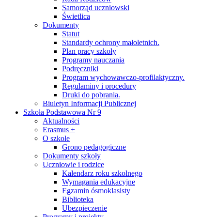
Samorząd uczniowski
Świetlica
Dokumenty
Statut
Standardy ochrony małoletnich.
Plan pracy szkoły
Programy nauczania
Podręczniki
Program wychowawczo-profilaktyczny.
Regulaminy i procedury
Druki do pobrania.
Biuletyn Informacji Publicznej
Szkoła Podstawowa Nr 9
Aktualności
Erasmus +
O szkole
Grono pedagogiczne
Dokumenty szkoły
Uczniowie i rodzice
Kalendarz roku szkolnego
Wymagania edukacyjne
Egzamin ósmoklasisty
Biblioteka
Ubezpieczenie
Programy i projekty