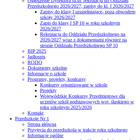
Ogłoszenie Dyrektora m.in. rekrutacja do Oddziału
Przedszkolnego 2026/2027, zapisy do kl. I 2026/2027
Zapisy do klasy I uzupełniające- poza obwodem
szkoły 2026/2027
Zapis do klasy I SP 10 w roku szkolnym
2026/2027
Rekrutacja do Oddziału Przedszkolnego na
2026/2027 wraz z dokumentami również na
stronie Oddziału Przedszkolnego SP 10
BIP 2025
Jadłospis
RODO
Dokumenty szkolne
Informacje o szkole
Programy, projekty, konkursy
Konkursy organizowane w szkole
Projekty
Wojewódzkie Konkursy Przedmiotowe dla
uczniów szkół podstawowych woj. śląskiego w
roku szkolnym 2025/2026
Kontakt
Przedszkole Nr 1
Strona główna
Przyjęcia do przedszkola w trakcie roku szkolnego
Informacje ogólne