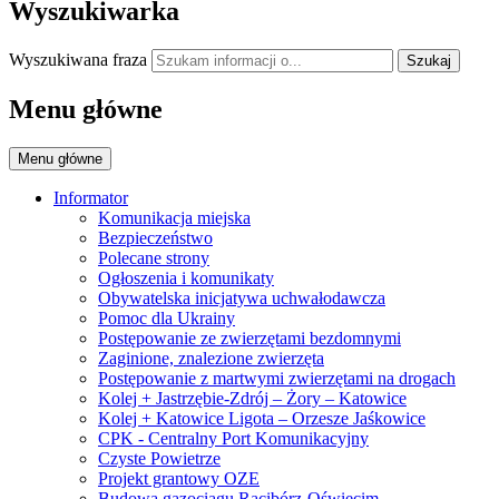
Wyszukiwarka
Wyszukiwana fraza
Szukaj
Menu główne
Menu główne
Informator
Komunikacja miejska
Bezpieczeństwo
Polecane strony
Ogłoszenia i komunikaty
Obywatelska inicjatywa uchwałodawcza
Pomoc dla Ukrainy
Postępowanie ze zwierzętami bezdomnymi
Zaginione, znalezione zwierzęta
Postępowanie z martwymi zwierzętami na drogach
Kolej + Jastrzębie-Zdrój – Żory – Katowice
Kolej + Katowice Ligota – Orzesze Jaśkowice
CPK - Centralny Port Komunikacyjny
Czyste Powietrze
Projekt grantowy OZE
Budowa gazociągu Racibórz-Oświęcim