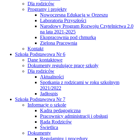
Dla rodziców
Programy i projekty
Nowoczesna Edukacja w Orzeszu
Laboratoria Przyszłości
Narodowy Program Rozwoju Czytelnictwa 2.0
na lata 2021-2025
Ekopracownia pod chmurką
Zielona Pracownia
Kontakt
Szkoła Podstawowa Nr 6
Dane kontaktowe
Dokumenty regulujące pracę szkoły
Dla rodziców
Aktualności
Spotkania z rodzicami w roku szkolnym
2021/2022
Jadłospis
Szkoła Podstawowa Nr 7
Informacje o szkole
Kadra pedagogiczna
Pracownicy administracji i obsługi
Rada Rodziców
Świetlica
Dokumenty
Regulaminy i procedury