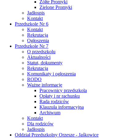
Żółte Promyki
Zielone Promyki
Jadłospis
Kontakt
Przedszkole Nr 6
Kontakt
Rekrutacja
Ogłoszenia
Przedszkole Nr 7
O przedszkolu
Aktualności
Statut, dokumenty
Rekrutacja
Komunikaty i ogłoszenia
RODO
Ważne informacje
Pracownicy przedszkola
Opłaty i nr rachunku
Rada rodziców
Klauzula informacyjna
Archiwum
Kontakt
Dla rodziców
Jadłospis
Oddział Przedszkolny Orzesze - Jaśkowice