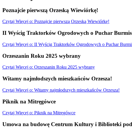
Poznajcie pierwszą Orzeską Wiewiórkę!
Czytaj
Więcej
o: Poznajcie pierwszą Orzeską Wiewiórkę!
II Wyścig Traktorków Ogrodowych o Puchar Burmist
Czytaj
Więcej
o: II Wyścig Traktorków Ogrodowych o Puchar Burmis
Orzeszanin Roku 2025 wybrany
Czytaj
Więcej
o: Orzeszanin Roku 2025 wybrany
Witamy najmłodszych mieszkańców Orzesza!
Czytaj
Więcej
o: Witamy najmłodszych mieszkańców Orzesza!
Piknik na Mitręgówce
Czytaj
Więcej
o: Piknik na Mitręgówce
Umowa na budowę Centrum Kultury i Biblioteki pod