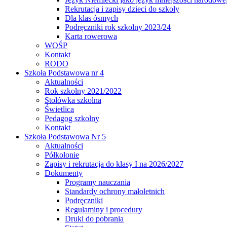
Rekrutacja i zapisy dzieci do szkoły
Dla klas ósmych
Podręczniki rok szkolny 2023/24
Karta rowerowa
WOŚP
Kontakt
RODO
Szkoła Podstawowa nr 4
Aktualności
Rok szkolny 2021/2022
Stołówka szkolna
Świetlica
Pedagog szkolny
Kontakt
Szkoła Podstawowa Nr 5
Aktualności
Półkolonie
Zapisy i rekrutacja do klasy I na 2026/2027
Dokumenty
Programy nauczania
Standardy ochrony małoletnich
Podręczniki
Regulaminy i procedury
Druki do pobrania