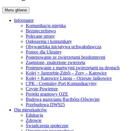
Menu główne
Informator
Komunikacja miejska
Bezpieczeństwo
Polecane strony
Ogłoszenia i komunikaty
Obywatelska inicjatywa uchwałodawcza
Pomoc dla Ukrainy
Postępowanie ze zwierzętami bezdomnymi
Zaginione, znalezione zwierzęta
Postępowanie z martwymi zwierzętami na drogach
Kolej + Jastrzębie-Zdrój – Żory – Katowice
Kolej + Katowice Ligota – Orzesze Jaśkowice
CPK - Centralny Port Komunikacyjny
Czyste Powietrze
Projekt grantowy OZE
Budowa gazociągu Racibórz-Oświęcim
Przebudowa DW925
Dla mieszkańców
Edukacja
Zdrowie
Świadczenia społeczne
Organizacje pozarządowe