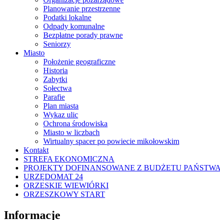
Planowanie przestrzenne
Podatki lokalne
Odpady komunalne
Bezpłatne porady prawne
Seniorzy
Miasto
Położenie geograficzne
Historia
Zabytki
Sołectwa
Parafie
Plan miasta
Wykaz ulic
Ochrona środowiska
Miasto w liczbach
Wirtualny spacer po powiecie mikołowskim
Kontakt
STREFA EKONOMICZNA
PROJEKTY DOFINANSOWANE Z BUDŻETU PAŃSTW
URZĘDOMAT 24
ORZESKIE WIEWIÓRKI
ORZESZKOWY START
Informacje