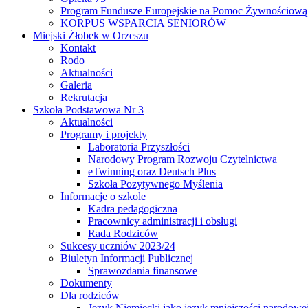
Program Fundusze Europejskie na Pomoc Żywnościową
KORPUS WSPARCIA SENIORÓW
Miejski Żłobek w Orzeszu
Kontakt
Rodo
Aktualności
Galeria
Rekrutacja
Szkoła Podstawowa Nr 3
Aktualności
Programy i projekty
Laboratoria Przyszłości
Narodowy Program Rozwoju Czytelnictwa
eTwinning oraz Deutsch Plus
Szkoła Pozytywnego Myślenia
Informacje o szkole
Kadra pedagogiczna
Pracownicy administracji i obsługi
Rada Rodziców
Sukcesy uczniów 2023/24
Biuletyn Informacji Publicznej
Sprawozdania finansowe
Dokumenty
Dla rodziców
Język Niemiecki jako język mniejszości narodowe