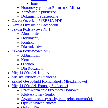
Inne
Honorowy patronat Burmistrza Miasta
Zamówienia publiczne
Dokumenty strategiczne
Gazeta Orzeska - WERSJA PDF
Gazeta Orzeska na Facebooku
Szkoła Podstawowa Nr 1
Aktualności
Dokumenty
Kontakt
Dla rodziców
Szkoła Podstawowa Nr 2
Aktualności
Kontakt
O szkole
Dla Rodziców
Miejski Ośrodek Kultury
Miejska Biblioteka Publiczna
Zakład Gospodarki Komunalnej i Mieszkaniowej
Miejski Ośrodek Pomocy Społecznej
Przeciwdziałanie Przemocy Domowej
Klub Aktywny Senior
Asystent osobisty osoby z niepełnosprawnością
Opieka wytchnieniowa
Opieka 75+