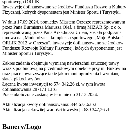
sportowego ORLIK.
Inwestycję dofinansowano ze środków Funduszu Rozwoju Kultury
Fizycznej, których dysponentem jest Minister Sportu i Turystyki.
W dniu 17.09.2024, pomiędzy Miastem Orzesze reprezentowanym
przez Pana Burmistrza Mariusza Oleś, a firmą MIZAR Sp. z o.o.
reprezentowaną przez Pana Arkadiusza Urban, została podpisana
umowa na „Modernizacja kompleksu sportowego „Moje Boisko” –
ORLIK 2012 w Orzeszu”, inwestycję dofinansowano ze środków
Funduszu Rozwoju Kultury Fizycznej, których dysponentem jest
Minister Sportu i Turystyki.
Zakres zadania obejmuje wymianę nawierzchni sztucznej trawy
wraz z podbudową na przedmiotowym obiekcie przy ul. Bukowina
oraz prace towarzyszące takie jak remont ogrodzenia i wymianę
siatek piłkochwytów.
Łączna kwota inwestycji to 574 342,26 zł, w tym kwota
dofinansowania 287171,13 zł
Prace ukończone zostaną w terminie do 31.12.2024.
Aktualizacja kwoty dofinansowania: 344 673,63 zł
Aktualizacja całkowitej wartości inwestycji: 689 347,26 zł
Banery/Logo