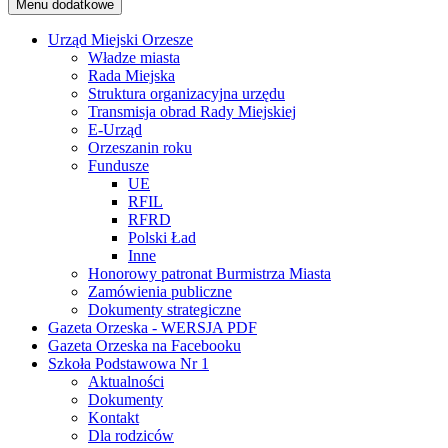
Menu dodatkowe
Urząd Miejski Orzesze
Władze miasta
Rada Miejska
Struktura organizacyjna urzędu
Transmisja obrad Rady Miejskiej
E-Urząd
Orzeszanin roku
Fundusze
UE
RFIL
RFRD
Polski Ład
Inne
Honorowy patronat Burmistrza Miasta
Zamówienia publiczne
Dokumenty strategiczne
Gazeta Orzeska - WERSJA PDF
Gazeta Orzeska na Facebooku
Szkoła Podstawowa Nr 1
Aktualności
Dokumenty
Kontakt
Dla rodziców