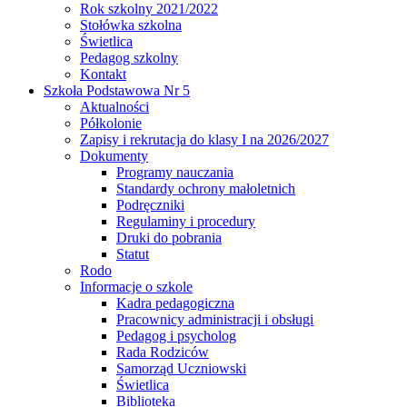
Rok szkolny 2021/2022
Stołówka szkolna
Świetlica
Pedagog szkolny
Kontakt
Szkoła Podstawowa Nr 5
Aktualności
Półkolonie
Zapisy i rekrutacja do klasy I na 2026/2027
Dokumenty
Programy nauczania
Standardy ochrony małoletnich
Podręczniki
Regulaminy i procedury
Druki do pobrania
Statut
Rodo
Informacje o szkole
Kadra pedagogiczna
Pracownicy administracji i obsługi
Pedagog i psycholog
Rada Rodziców
Samorząd Uczniowski
Świetlica
Biblioteka