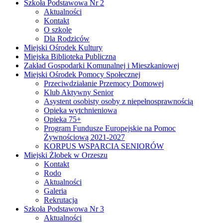
Szkoła Podstawowa Nr 2
Aktualności
Kontakt
O szkole
Dla Rodziców
Miejski Ośrodek Kultury
Miejska Biblioteka Publiczna
Zakład Gospodarki Komunalnej i Mieszkaniowej
Miejski Ośrodek Pomocy Społecznej
Przeciwdziałanie Przemocy Domowej
Klub Aktywny Senior
Asystent osobisty osoby z niepełnosprawnością
Opieka wytchnieniowa
Opieka 75+
Program Fundusze Europejskie na Pomoc
Żywnościową 2021-2027
KORPUS WSPARCIA SENIORÓW
Miejski Żłobek w Orzeszu
Kontakt
Rodo
Aktualności
Galeria
Rekrutacja
Szkoła Podstawowa Nr 3
Aktualności