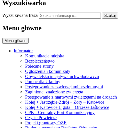
Wyszukiwarka
Wyszukiwana fraza
Szukaj
Menu główne
Menu główne
Informator
Komunikacja miejska
Bezpieczeństwo
Polecane strony
Ogłoszenia i komunikaty
Obywatelska inicjatywa uchwałodawcza
Pomoc dla Ukrainy
Postępowanie ze zwierzętami bezdomnymi
Zaginione, znalezione zwierzęta
Postępowanie z martwymi zwierzętami na drogach
Kolej + Jastrzębie-Zdrój – Żory – Katowice
Kolej + Katowice Ligota – Orzesze Jaśkowice
CPK - Centralny Port Komunikacyjny
Czyste Powietrze
Projekt grantowy OZE
Budowa gazociągu Racibórz-Oświęcim