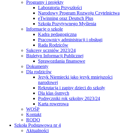
Programy i projekty
Laboratoria Przyszłości
Narodowy Program Rozwoju Czytelnictwa
eTwinning oraz Deutsch Plus
Szkoła Pozytywnego Myślenia
Informacje o szkole
Kadra pedagogiczna
Pracownicy administracji i obsługi
Rada Rodziców
Sukcesy uczniów 2023/24
Biuletyn Informacji Publicznej
Sprawozdania finansowe
Dokumenty
Dla rodziców
Język Niemiecki jako język mniejszości
narodowej
Rekrutacja i zapisy dzieci do szkoły
Dla klas ósmych
Podręczniki rok szkolny 2023/24
Karta rowerowa
WOŚP
Kontakt
RODO
Szkoła Podstawowa nr 4
Aktualności