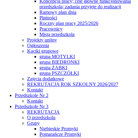
Koncepcja pracy; cele główne funkcjonowania
przedszkola; zadania przyjęte do realizacji
Ramowy plan dnia
Płatności
Roczny plan pracy 2025/2026
Pracownicy
Misja przedszkola
Projekty unijny
Ogłoszenia
Kąciki grupowe
grupa MOTYLKI
grupa BIEDRONKI
grupa ŻABKI
grupa PSZCZÓŁKI
Zajęcia dodatkowe
REKRUTACJA ROK SZKOLNY 2026/2027
Kontakt
Przedszkole Nr 2
Kontakt
Przedszkole Nr 3
REKRUTACJA
O przedszkolu
Grupy
Niebieskie Promyki
Pomarańcze Promyki