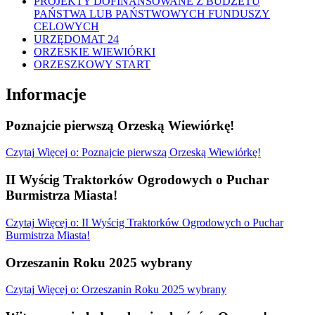
PROJEKTY DOFINANSOWANE Z BUDŻETU
PAŃSTWA LUB PAŃSTWOWYCH FUNDUSZY
CELOWYCH
URZĘDOMAT 24
ORZESKIE WIEWIÓRKI
ORZESZKOWY START
Informacje
Poznajcie pierwszą Orzeską Wiewiórkę!
Czytaj
Więcej
o: Poznajcie pierwszą Orzeską Wiewiórkę!
II Wyścig Traktorków Ogrodowych o Puchar
Burmistrza Miasta!
Czytaj
Więcej
o: II Wyścig Traktorków Ogrodowych o Puchar
Burmistrza Miasta!
Orzeszanin Roku 2025 wybrany
Czytaj
Więcej
o: Orzeszanin Roku 2025 wybrany