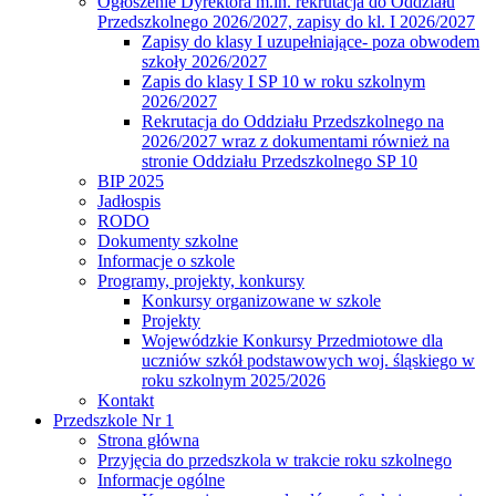
Ogłoszenie Dyrektora m.in. rekrutacja do Oddziału
Przedszkolnego 2026/2027, zapisy do kl. I 2026/2027
Zapisy do klasy I uzupełniające- poza obwodem
szkoły 2026/2027
Zapis do klasy I SP 10 w roku szkolnym
2026/2027
Rekrutacja do Oddziału Przedszkolnego na
2026/2027 wraz z dokumentami również na
stronie Oddziału Przedszkolnego SP 10
BIP 2025
Jadłospis
RODO
Dokumenty szkolne
Informacje o szkole
Programy, projekty, konkursy
Konkursy organizowane w szkole
Projekty
Wojewódzkie Konkursy Przedmiotowe dla
uczniów szkół podstawowych woj. śląskiego w
roku szkolnym 2025/2026
Kontakt
Przedszkole Nr 1
Strona główna
Przyjęcia do przedszkola w trakcie roku szkolnego
Informacje ogólne