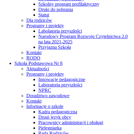
Szkolny program profilaktyczny
Druki do pobrania
Statut
Dla rodziców
Programy i projekty
Labolatoria przyszłości
Narodowy Program Rozwoju Czytelnictwa 2.0
na lata 2021-2025
Przyjazna Szkoła
Kontakt
RODO
Szkoła Podstawowa Nr 8
Aktualności
Programy i projekty
Innowacje pedagogiczne
Laboratoria przyszłości
NPRC
Doradztwo zawodowe
Kontakt
Informacje o szkole
Kadra pedagogiczna
Drugi język obcy
Pracownicy administracji i obsługi
Pielęgniarka
Rada Rodziców