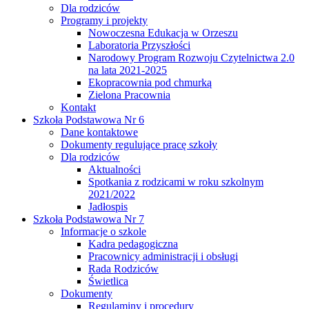
Dla rodziców
Programy i projekty
Nowoczesna Edukacja w Orzeszu
Laboratoria Przyszłości
Narodowy Program Rozwoju Czytelnictwa 2.0
na lata 2021-2025
Ekopracownia pod chmurką
Zielona Pracownia
Kontakt
Szkoła Podstawowa Nr 6
Dane kontaktowe
Dokumenty regulujące pracę szkoły
Dla rodziców
Aktualności
Spotkania z rodzicami w roku szkolnym
2021/2022
Jadłospis
Szkoła Podstawowa Nr 7
Informacje o szkole
Kadra pedagogiczna
Pracownicy administracji i obsługi
Rada Rodziców
Świetlica
Dokumenty
Regulaminy i procedury