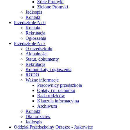
Żółte Promyki
Zielone Promyki
Jadłospis
Kontakt
Przedszkole Nr 6
Kontakt
Rekrutacja
Ogłoszenia
Przedszkole Nr 7
O przedszkolu
Aktualności
Statut, dokumenty
Rekrutacja
Komunikaty i ogłoszenia
RODO
Ważne informacje
Pracownicy przedszkola
Opłaty i nr rachunku
Rada rodziców
Klauzula informacyjna
Archiwum
Kontakt
Dla rodziców
Jadłospis
Oddział Przedszkolny Orzesze - Jaśkowice