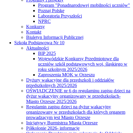
Program "Ponadnarodowej mobilności uczniów"
Poznaj Polskę
Laboratoria Przyszłości
NPRC
Konkursy
Kontakt
Biuletyn Informacji Publicznej
Szkoła Podstawowa Nr 10
Aktualności
BIP 2025
Wojewódzkie Konkursy Przedmiotowe dla
uczniów szkół podstawowych woj. śląskiego w
roku szkolnym 2025/2026
Zaproszenia MOK w Orzeszu
Dyżury wakacyjne dla przedszkoli i oddziałów
przedszkolnych 2025/2026
OŚWIADCZENIE nr 6 do regulaminu zapisu dzieci na
dyżur wakacyjny organizowany w przedszkolach-
Miasto Orzesze 2025/2026
Regulamin zapisu dzieci na dyżur wakacyjny
organizowany w przedszkolach dla których organem
prowadzącym jest Miasto Orzesze
Inicjatywy Burmistrza Miasta Orzesze
Półkolonie 2026- informacje