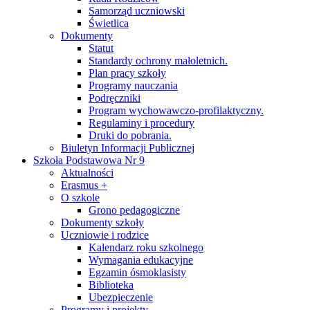
Samorząd uczniowski
Świetlica
Dokumenty
Statut
Standardy ochrony małoletnich.
Plan pracy szkoły
Programy nauczania
Podręczniki
Program wychowawczo-profilaktyczny.
Regulaminy i procedury
Druki do pobrania.
Biuletyn Informacji Publicznej
Szkoła Podstawowa Nr 9
Aktualności
Erasmus +
O szkole
Grono pedagogiczne
Dokumenty szkoły
Uczniowie i rodzice
Kalendarz roku szkolnego
Wymagania edukacyjne
Egzamin ósmoklasisty
Biblioteka
Ubezpieczenie
Programy i projekty