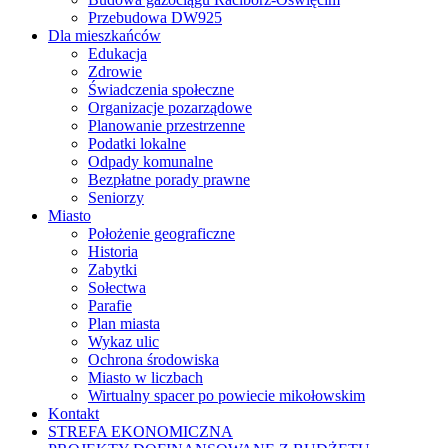
Przebudowa DW925
Dla mieszkańców
Edukacja
Zdrowie
Świadczenia społeczne
Organizacje pozarządowe
Planowanie przestrzenne
Podatki lokalne
Odpady komunalne
Bezpłatne porady prawne
Seniorzy
Miasto
Położenie geograficzne
Historia
Zabytki
Sołectwa
Parafie
Plan miasta
Wykaz ulic
Ochrona środowiska
Miasto w liczbach
Wirtualny spacer po powiecie mikołowskim
Kontakt
STREFA EKONOMICZNA