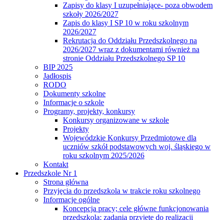
Zapisy do klasy I uzupełniające- poza obwodem
szkoły 2026/2027
Zapis do klasy I SP 10 w roku szkolnym
2026/2027
Rekrutacja do Oddziału Przedszkolnego na
2026/2027 wraz z dokumentami również na
stronie Oddziału Przedszkolnego SP 10
BIP 2025
Jadłospis
RODO
Dokumenty szkolne
Informacje o szkole
Programy, projekty, konkursy
Konkursy organizowane w szkole
Projekty
Wojewódzkie Konkursy Przedmiotowe dla
uczniów szkół podstawowych woj. śląskiego w
roku szkolnym 2025/2026
Kontakt
Przedszkole Nr 1
Strona główna
Przyjęcia do przedszkola w trakcie roku szkolnego
Informacje ogólne
Koncepcja pracy; cele główne funkcjonowania
przedszkola; zadania przyjęte do realizacji