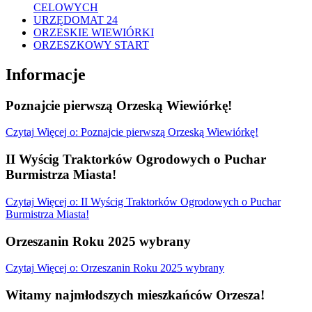
CELOWYCH
URZĘDOMAT 24
ORZESKIE WIEWIÓRKI
ORZESZKOWY START
Informacje
Poznajcie pierwszą Orzeską Wiewiórkę!
Czytaj
Więcej
o: Poznajcie pierwszą Orzeską Wiewiórkę!
II Wyścig Traktorków Ogrodowych o Puchar
Burmistrza Miasta!
Czytaj
Więcej
o: II Wyścig Traktorków Ogrodowych o Puchar
Burmistrza Miasta!
Orzeszanin Roku 2025 wybrany
Czytaj
Więcej
o: Orzeszanin Roku 2025 wybrany
Witamy najmłodszych mieszkańców Orzesza!