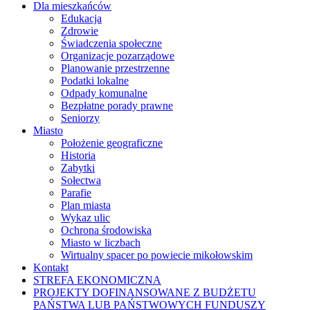
Dla mieszkańców
Edukacja
Zdrowie
Świadczenia społeczne
Organizacje pozarządowe
Planowanie przestrzenne
Podatki lokalne
Odpady komunalne
Bezpłatne porady prawne
Seniorzy
Miasto
Położenie geograficzne
Historia
Zabytki
Sołectwa
Parafie
Plan miasta
Wykaz ulic
Ochrona środowiska
Miasto w liczbach
Wirtualny spacer po powiecie mikołowskim
Kontakt
STREFA EKONOMICZNA
PROJEKTY DOFINANSOWANE Z BUDŻETU
PAŃSTWA LUB PAŃSTWOWYCH FUNDUSZY