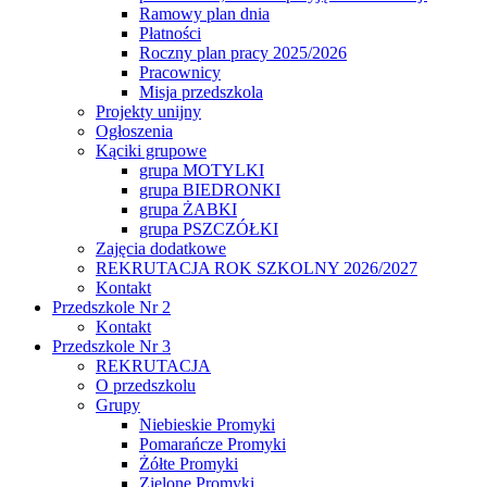
Ramowy plan dnia
Płatności
Roczny plan pracy 2025/2026
Pracownicy
Misja przedszkola
Projekty unijny
Ogłoszenia
Kąciki grupowe
grupa MOTYLKI
grupa BIEDRONKI
grupa ŻABKI
grupa PSZCZÓŁKI
Zajęcia dodatkowe
REKRUTACJA ROK SZKOLNY 2026/2027
Kontakt
Przedszkole Nr 2
Kontakt
Przedszkole Nr 3
REKRUTACJA
O przedszkolu
Grupy
Niebieskie Promyki
Pomarańcze Promyki
Żółte Promyki
Zielone Promyki