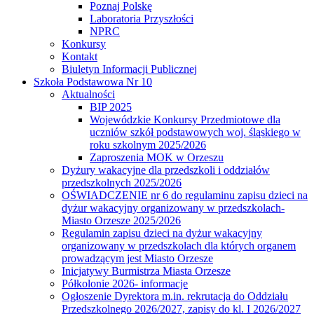
Poznaj Polskę
Laboratoria Przyszłości
NPRC
Konkursy
Kontakt
Biuletyn Informacji Publicznej
Szkoła Podstawowa Nr 10
Aktualności
BIP 2025
Wojewódzkie Konkursy Przedmiotowe dla
uczniów szkół podstawowych woj. śląskiego w
roku szkolnym 2025/2026
Zaproszenia MOK w Orzeszu
Dyżury wakacyjne dla przedszkoli i oddziałów
przedszkolnych 2025/2026
OŚWIADCZENIE nr 6 do regulaminu zapisu dzieci na
dyżur wakacyjny organizowany w przedszkolach-
Miasto Orzesze 2025/2026
Regulamin zapisu dzieci na dyżur wakacyjny
organizowany w przedszkolach dla których organem
prowadzącym jest Miasto Orzesze
Inicjatywy Burmistrza Miasta Orzesze
Półkolonie 2026- informacje
Ogłoszenie Dyrektora m.in. rekrutacja do Oddziału
Przedszkolnego 2026/2027, zapisy do kl. I 2026/2027