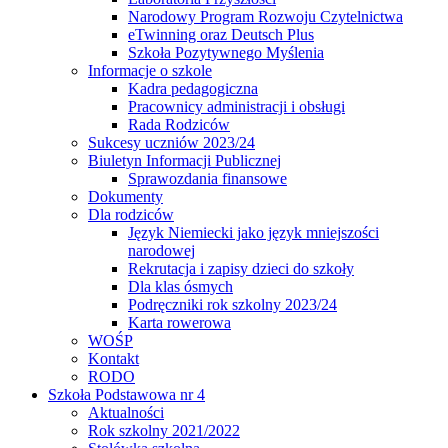
Narodowy Program Rozwoju Czytelnictwa
eTwinning oraz Deutsch Plus
Szkoła Pozytywnego Myślenia
Informacje o szkole
Kadra pedagogiczna
Pracownicy administracji i obsługi
Rada Rodziców
Sukcesy uczniów 2023/24
Biuletyn Informacji Publicznej
Sprawozdania finansowe
Dokumenty
Dla rodziców
Język Niemiecki jako język mniejszości
narodowej
Rekrutacja i zapisy dzieci do szkoły
Dla klas ósmych
Podręczniki rok szkolny 2023/24
Karta rowerowa
WOŚP
Kontakt
RODO
Szkoła Podstawowa nr 4
Aktualności
Rok szkolny 2021/2022