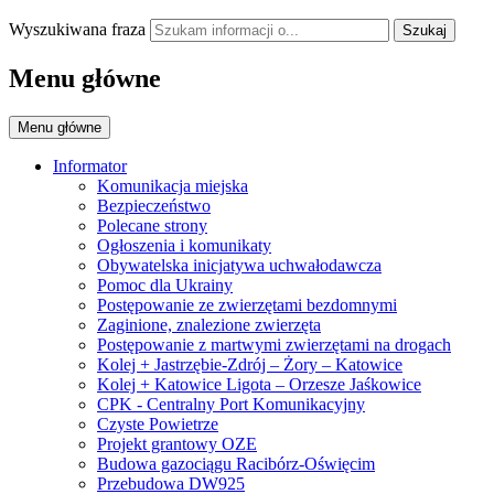
Wyszukiwana fraza
Szukaj
Menu główne
Menu główne
Informator
Komunikacja miejska
Bezpieczeństwo
Polecane strony
Ogłoszenia i komunikaty
Obywatelska inicjatywa uchwałodawcza
Pomoc dla Ukrainy
Postępowanie ze zwierzętami bezdomnymi
Zaginione, znalezione zwierzęta
Postępowanie z martwymi zwierzętami na drogach
Kolej + Jastrzębie-Zdrój – Żory – Katowice
Kolej + Katowice Ligota – Orzesze Jaśkowice
CPK - Centralny Port Komunikacyjny
Czyste Powietrze
Projekt grantowy OZE
Budowa gazociągu Racibórz-Oświęcim
Przebudowa DW925