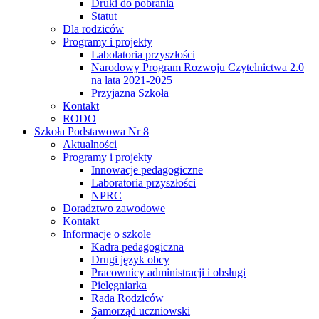
Druki do pobrania
Statut
Dla rodziców
Programy i projekty
Labolatoria przyszłości
Narodowy Program Rozwoju Czytelnictwa 2.0
na lata 2021-2025
Przyjazna Szkoła
Kontakt
RODO
Szkoła Podstawowa Nr 8
Aktualności
Programy i projekty
Innowacje pedagogiczne
Laboratoria przyszłości
NPRC
Doradztwo zawodowe
Kontakt
Informacje o szkole
Kadra pedagogiczna
Drugi język obcy
Pracownicy administracji i obsługi
Pielęgniarka
Rada Rodziców
Samorząd uczniowski