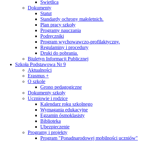
Świetlica
Dokumenty
Statut
Standardy ochrony małoletnich.
Plan pracy szkoły
Programy nauczania
Podręczniki
Program wychowawczo-profilaktyczny.
Regulaminy i procedury
Druki do pobrania.
Biuletyn Informacji Publicznej
Szkoła Podstawowa Nr 9
Aktualności
Erasmus +
O szkole
Grono pedagogiczne
Dokumenty szkoły
Uczniowie i rodzice
Kalendarz roku szkolnego
Wymagania edukacyjne
Egzamin ósmoklasisty
Biblioteka
Ubezpieczenie
Programy i projekty
Program "Ponadnarodowej mobilności uczniów"