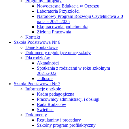
Programy i projekty
Nowoczesna Edukacja w Orzeszu
Laboratoria Przyszłości
Narodowy Program Rozwoju Czytelnictwa 2.0
na lata 2021-2025
Ekopracownia pod chmurką
Zielona Pracownia
Kontakt
Szkoła Podstawowa Nr 6
Dane kontaktowe
Dokumenty regulujące pracę szkoły
Dla rodziców
Aktualności
Spotkania z rodzicami w roku szkolnym
2021/2022
Jadłospis
Szkoła Podstawowa Nr 7
Informacje o szkole
Kadra pedagogiczna
Pracownicy administracji i obsługi
Rada Rodziców
Świetlica
Dokumenty
Regulaminy i procedury
Szkolny program profilaktyczny