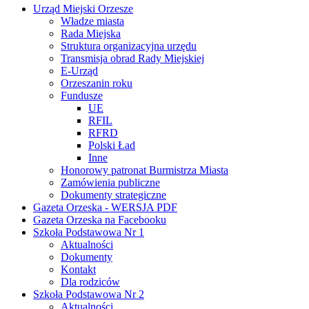
Urząd Miejski Orzesze
Władze miasta
Rada Miejska
Struktura organizacyjna urzędu
Transmisja obrad Rady Miejskiej
E-Urząd
Orzeszanin roku
Fundusze
UE
RFIL
RFRD
Polski Ład
Inne
Honorowy patronat Burmistrza Miasta
Zamówienia publiczne
Dokumenty strategiczne
Gazeta Orzeska - WERSJA PDF
Gazeta Orzeska na Facebooku
Szkoła Podstawowa Nr 1
Aktualności
Dokumenty
Kontakt
Dla rodziców
Szkoła Podstawowa Nr 2
Aktualności