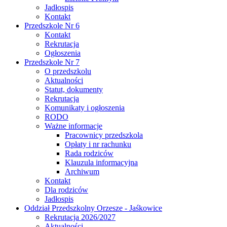
Jadłospis
Kontakt
Przedszkole Nr 6
Kontakt
Rekrutacja
Ogłoszenia
Przedszkole Nr 7
O przedszkolu
Aktualności
Statut, dokumenty
Rekrutacja
Komunikaty i ogłoszenia
RODO
Ważne informacje
Pracownicy przedszkola
Opłaty i nr rachunku
Rada rodziców
Klauzula informacyjna
Archiwum
Kontakt
Dla rodziców
Jadłospis
Oddział Przedszkolny Orzesze - Jaśkowice
Rekrutacja 2026/2027
Aktualności