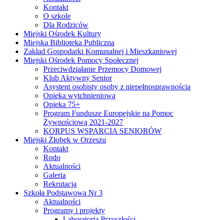
Kontakt
O szkole
Dla Rodziców
Miejski Ośrodek Kultury
Miejska Biblioteka Publiczna
Zakład Gospodarki Komunalnej i Mieszkaniowej
Miejski Ośrodek Pomocy Społecznej
Przeciwdziałanie Przemocy Domowej
Klub Aktywny Senior
Asystent osobisty osoby z niepełnosprawnością
Opieka wytchnieniowa
Opieka 75+
Program Fundusze Europejskie na Pomoc
Żywnościową 2021-2027
KORPUS WSPARCIA SENIORÓW
Miejski Żłobek w Orzeszu
Kontakt
Rodo
Aktualności
Galeria
Rekrutacja
Szkoła Podstawowa Nr 3
Aktualności
Programy i projekty
Laboratoria Przyszłości