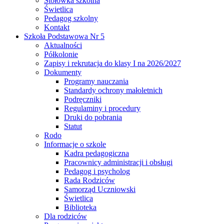
Stołówka szkolna
Świetlica
Pedagog szkolny
Kontakt
Szkoła Podstawowa Nr 5
Aktualności
Półkolonie
Zapisy i rekrutacja do klasy I na 2026/2027
Dokumenty
Programy nauczania
Standardy ochrony małoletnich
Podręczniki
Regulaminy i procedury
Druki do pobrania
Statut
Rodo
Informacje o szkole
Kadra pedagogiczna
Pracownicy administracji i obsługi
Pedagog i psycholog
Rada Rodziców
Samorząd Uczniowski
Świetlica
Biblioteka
Dla rodziców