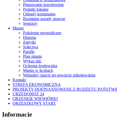
Planowanie przestrzenne
Podatki lokalne
Odpady komunalne
Bezpłatne porady prawne
Seniorzy
Miasto
Położenie geograficzne
Historia
Zabytki
Sołectwa
Parafie
Plan miasta
Wykaz ulic
Ochrona środowiska
Miasto w liczbach
Wirtualny spacer po powiecie mikołowskim
Kontakt
STREFA EKONOMICZNA
PROJEKTY DOFINANSOWANE Z BUDŻETU PAŃSTW
URZĘDOMAT 24
ORZESKIE WIEWIÓRKI
ORZESZKOWY START
Informacje