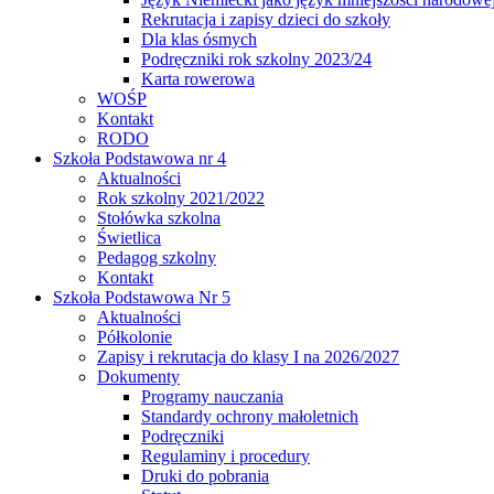
Rekrutacja i zapisy dzieci do szkoły
Dla klas ósmych
Podręczniki rok szkolny 2023/24
Karta rowerowa
WOŚP
Kontakt
RODO
Szkoła Podstawowa nr 4
Aktualności
Rok szkolny 2021/2022
Stołówka szkolna
Świetlica
Pedagog szkolny
Kontakt
Szkoła Podstawowa Nr 5
Aktualności
Półkolonie
Zapisy i rekrutacja do klasy I na 2026/2027
Dokumenty
Programy nauczania
Standardy ochrony małoletnich
Podręczniki
Regulaminy i procedury
Druki do pobrania