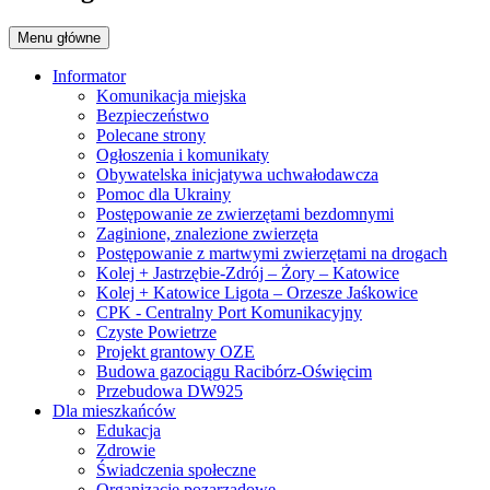
Menu główne
Informator
Komunikacja miejska
Bezpieczeństwo
Polecane strony
Ogłoszenia i komunikaty
Obywatelska inicjatywa uchwałodawcza
Pomoc dla Ukrainy
Postępowanie ze zwierzętami bezdomnymi
Zaginione, znalezione zwierzęta
Postępowanie z martwymi zwierzętami na drogach
Kolej + Jastrzębie-Zdrój – Żory – Katowice
Kolej + Katowice Ligota – Orzesze Jaśkowice
CPK - Centralny Port Komunikacyjny
Czyste Powietrze
Projekt grantowy OZE
Budowa gazociągu Racibórz-Oświęcim
Przebudowa DW925
Dla mieszkańców
Edukacja
Zdrowie
Świadczenia społeczne
Organizacje pozarządowe