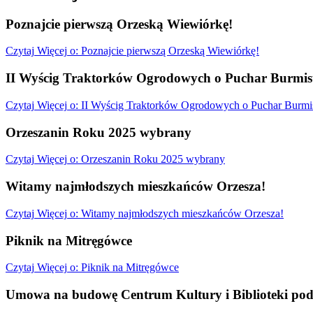
Poznajcie pierwszą Orzeską Wiewiórkę!
Czytaj
Więcej
o: Poznajcie pierwszą Orzeską Wiewiórkę!
II Wyścig Traktorków Ogrodowych o Puchar Burmist
Czytaj
Więcej
o: II Wyścig Traktorków Ogrodowych o Puchar Burmis
Orzeszanin Roku 2025 wybrany
Czytaj
Więcej
o: Orzeszanin Roku 2025 wybrany
Witamy najmłodszych mieszkańców Orzesza!
Czytaj
Więcej
o: Witamy najmłodszych mieszkańców Orzesza!
Piknik na Mitręgówce
Czytaj
Więcej
o: Piknik na Mitręgówce
Umowa na budowę Centrum Kultury i Biblioteki pod