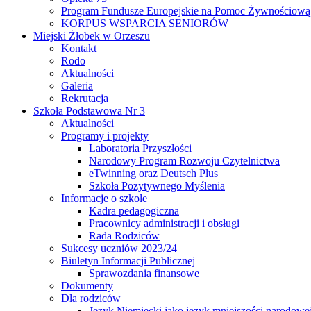
Program Fundusze Europejskie na Pomoc Żywnościową
KORPUS WSPARCIA SENIORÓW
Miejski Żłobek w Orzeszu
Kontakt
Rodo
Aktualności
Galeria
Rekrutacja
Szkoła Podstawowa Nr 3
Aktualności
Programy i projekty
Laboratoria Przyszłości
Narodowy Program Rozwoju Czytelnictwa
eTwinning oraz Deutsch Plus
Szkoła Pozytywnego Myślenia
Informacje o szkole
Kadra pedagogiczna
Pracownicy administracji i obsługi
Rada Rodziców
Sukcesy uczniów 2023/24
Biuletyn Informacji Publicznej
Sprawozdania finansowe
Dokumenty
Dla rodziców
Język Niemiecki jako język mniejszości narodowe