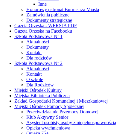
Inne
Honorowy patronat Burmistrza Miasta
Zamówienia publiczne
Dokumenty strategiczne
Gazeta Orzeska - WERSJA PDF
Gazeta Orzeska na Facebooku
Szkoła Podstawowa Nr 1
Aktualności
Dokumenty
Kontakt
Dla rodziców
Szkoła Podstawowa Nr 2
Aktualności
Kontakt
O szkole
Dla Rodziców
Miejski Ośrodek Kultury
Miejska Biblioteka Publiczna
Zakład Gospodarki Komunalnej i Mieszkaniowej
Miejski Ośrodek Pomocy Społecznej
Przeciwdziałanie Przemocy Domowej
Klub Aktywny Senior
Asystent osobisty osoby z niepełnosprawnością
Opieka wytchnieniowa
Opieka 75+