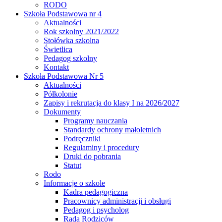
RODO
Szkoła Podstawowa nr 4
Aktualności
Rok szkolny 2021/2022
Stołówka szkolna
Świetlica
Pedagog szkolny
Kontakt
Szkoła Podstawowa Nr 5
Aktualności
Półkolonie
Zapisy i rekrutacja do klasy I na 2026/2027
Dokumenty
Programy nauczania
Standardy ochrony małoletnich
Podręczniki
Regulaminy i procedury
Druki do pobrania
Statut
Rodo
Informacje o szkole
Kadra pedagogiczna
Pracownicy administracji i obsługi
Pedagog i psycholog
Rada Rodziców