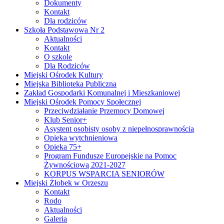
Dokumenty
Kontakt
Dla rodziców
Szkoła Podstawowa Nr 2
Aktualności
Kontakt
O szkole
Dla Rodziców
Miejski Ośrodek Kultury
Miejska Biblioteka Publiczna
Zakład Gospodarki Komunalnej i Mieszkaniowej
Miejski Ośrodek Pomocy Społecznej
Przeciwdziałanie Przemocy Domowej
Klub Senior+
Asystent osobisty osoby z niepełnosprawnością
Opieka wytchnieniowa
Opieka 75+
Program Fundusze Europejskie na Pomoc
Żywnościową 2021-2027
KORPUS WSPARCIA SENIORÓW
Miejski Żłobek w Orzeszu
Kontakt
Rodo
Aktualności
Galeria