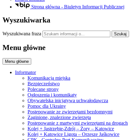
Strona główna - Biuletyn Informacji Publicznej
Wyszukiwarka
Wyszukiwana fraza
Szukaj
Menu główne
Menu główne
Informator
Komunikacja miejska
Bezpieczeństwo
Polecane strony
Ogłoszenia i komunikaty
Obywatelska inicjatywa uchwałodawcza
Pomoc dla Ukrainy
Postępowanie ze zwierzętami bezdomnymi
Zaginione, znalezione zwierzęta
Postępowanie z martwymi zwierzętami na drogach
Kolej + Jastrzębie-Zdrój – Żory – Katowice
Kolej + Katowice Ligota – Orzesze Jaśkowice
CPK - Centralny Port Komunikacyjny