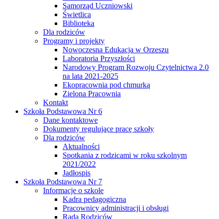
Samorząd Uczniowski
Świetlica
Biblioteka
Dla rodziców
Programy i projekty
Nowoczesna Edukacja w Orzeszu
Laboratoria Przyszłości
Narodowy Program Rozwoju Czytelnictwa 2.0
na lata 2021-2025
Ekopracownia pod chmurką
Zielona Pracownia
Kontakt
Szkoła Podstawowa Nr 6
Dane kontaktowe
Dokumenty regulujące pracę szkoły
Dla rodziców
Aktualności
Spotkania z rodzicami w roku szkolnym
2021/2022
Jadłospis
Szkoła Podstawowa Nr 7
Informacje o szkole
Kadra pedagogiczna
Pracownicy administracji i obsługi
Rada Rodziców