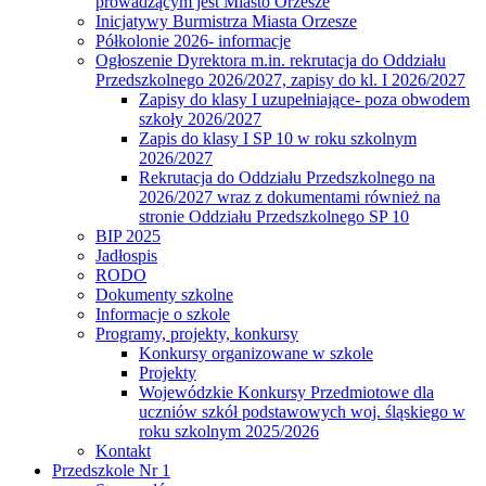
prowadzącym jest Miasto Orzesze
Inicjatywy Burmistrza Miasta Orzesze
Półkolonie 2026- informacje
Ogłoszenie Dyrektora m.in. rekrutacja do Oddziału
Przedszkolnego 2026/2027, zapisy do kl. I 2026/2027
Zapisy do klasy I uzupełniające- poza obwodem
szkoły 2026/2027
Zapis do klasy I SP 10 w roku szkolnym
2026/2027
Rekrutacja do Oddziału Przedszkolnego na
2026/2027 wraz z dokumentami również na
stronie Oddziału Przedszkolnego SP 10
BIP 2025
Jadłospis
RODO
Dokumenty szkolne
Informacje o szkole
Programy, projekty, konkursy
Konkursy organizowane w szkole
Projekty
Wojewódzkie Konkursy Przedmiotowe dla
uczniów szkół podstawowych woj. śląskiego w
roku szkolnym 2025/2026
Kontakt
Przedszkole Nr 1