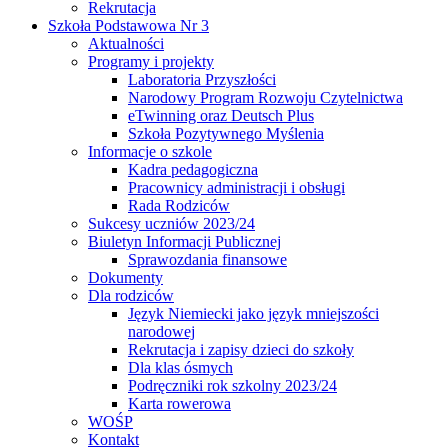
Rekrutacja
Szkoła Podstawowa Nr 3
Aktualności
Programy i projekty
Laboratoria Przyszłości
Narodowy Program Rozwoju Czytelnictwa
eTwinning oraz Deutsch Plus
Szkoła Pozytywnego Myślenia
Informacje o szkole
Kadra pedagogiczna
Pracownicy administracji i obsługi
Rada Rodziców
Sukcesy uczniów 2023/24
Biuletyn Informacji Publicznej
Sprawozdania finansowe
Dokumenty
Dla rodziców
Język Niemiecki jako język mniejszości
narodowej
Rekrutacja i zapisy dzieci do szkoły
Dla klas ósmych
Podręczniki rok szkolny 2023/24
Karta rowerowa
WOŚP
Kontakt