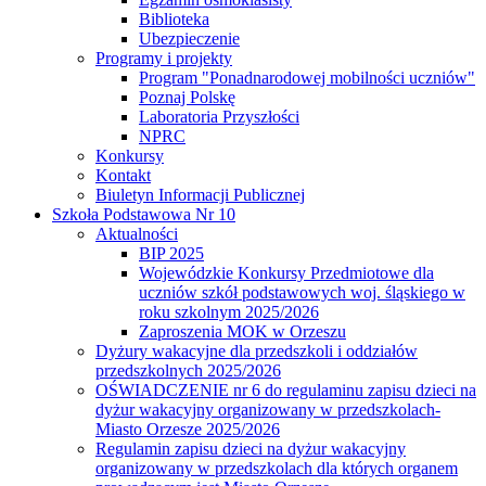
Biblioteka
Ubezpieczenie
Programy i projekty
Program "Ponadnarodowej mobilności uczniów"
Poznaj Polskę
Laboratoria Przyszłości
NPRC
Konkursy
Kontakt
Biuletyn Informacji Publicznej
Szkoła Podstawowa Nr 10
Aktualności
BIP 2025
Wojewódzkie Konkursy Przedmiotowe dla
uczniów szkół podstawowych woj. śląskiego w
roku szkolnym 2025/2026
Zaproszenia MOK w Orzeszu
Dyżury wakacyjne dla przedszkoli i oddziałów
przedszkolnych 2025/2026
OŚWIADCZENIE nr 6 do regulaminu zapisu dzieci na
dyżur wakacyjny organizowany w przedszkolach-
Miasto Orzesze 2025/2026
Regulamin zapisu dzieci na dyżur wakacyjny
organizowany w przedszkolach dla których organem