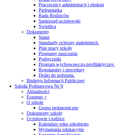
Pracownicy administracji i obsługi
Pielęgniarka
Rada Rodziców
Samorząd uczniowski
Świetlica
Dokumenty
Statut
Standardy ochrony małoletnich.
Plan pracy szkoły
Programy nauczania
Podręczniki
Program wychowawczo-profilaktyczny.
Regulaminy i procedury
Druki do pobrania.
Biuletyn Informacji Publicznej
Szkoła Podstawowa Nr 9
Aktualności
Erasmus +
O szkole
Grono pedagogiczne
Dokumenty szkoły
Uczniowie i rodzice
Kalendarz roku szkolnego
Wymagania edukacyjne
Egzamin ósmoklasisty