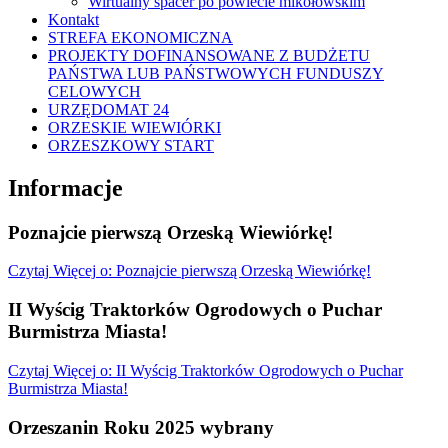
Wirtualny spacer po powiecie mikołowskim
Kontakt
STREFA EKONOMICZNA
PROJEKTY DOFINANSOWANE Z BUDŻETU
PAŃSTWA LUB PAŃSTWOWYCH FUNDUSZY
CELOWYCH
URZĘDOMAT 24
ORZESKIE WIEWIÓRKI
ORZESZKOWY START
Informacje
Poznajcie pierwszą Orzeską Wiewiórkę!
Czytaj
Więcej
o: Poznajcie pierwszą Orzeską Wiewiórkę!
II Wyścig Traktorków Ogrodowych o Puchar
Burmistrza Miasta!
Czytaj
Więcej
o: II Wyścig Traktorków Ogrodowych o Puchar
Burmistrza Miasta!
Orzeszanin Roku 2025 wybrany