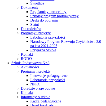
Świetlica
Dokumenty
Regulaminy i procedury
Szkolny program profilaktyczny
Druki do pobrania
Statut
Dla rodziców
Programy i projekty
Labolatoria przyszłości
Narodowy Program Rozwoju Czytelnictwa 2.0
na lata 2021-2025
Przyjazna Szkoła
Kontakt
RODO
Szkoła Podstawowa Nr 8
Aktualności
Programy i projekty
Innowacje pedagogiczne
Laboratoria przyszłości
NPRC
Doradztwo zawodowe
Kontakt
Informacje o szkole
Kadra pedagogiczna
Drugi język obcy