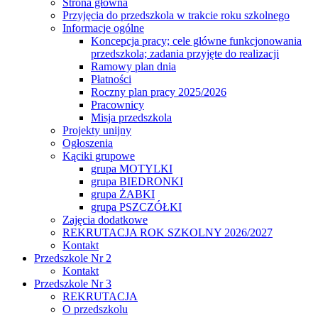
Strona główna
Przyjęcia do przedszkola w trakcie roku szkolnego
Informacje ogólne
Koncepcja pracy; cele główne funkcjonowania
przedszkola; zadania przyjęte do realizacji
Ramowy plan dnia
Płatności
Roczny plan pracy 2025/2026
Pracownicy
Misja przedszkola
Projekty unijny
Ogłoszenia
Kąciki grupowe
grupa MOTYLKI
grupa BIEDRONKI
grupa ŻABKI
grupa PSZCZÓŁKI
Zajęcia dodatkowe
REKRUTACJA ROK SZKOLNY 2026/2027
Kontakt
Przedszkole Nr 2
Kontakt
Przedszkole Nr 3
REKRUTACJA
O przedszkolu