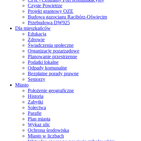
Czyste Powietrze
Projekt grantowy OZE
Budowa gazociągu Racibórz-Oświęcim
Przebudowa DW925
Dla mieszkańców
Edukacja
Zdrowie
Świadczenia społeczne
Organizacje pozarządowe
Planowanie przestrzenne
Podatki lokalne
Odpady komunalne
Bezpłatne porady prawne
Seniorzy
Miasto
Położenie geograficzne
Historia
Zabytki
Sołectwa
Parafie
Plan miasta
Wykaz ulic
Ochrona środowiska
Miasto w liczbach