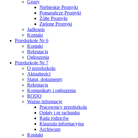
Grupy
Niebieskie Promyki
Pomarańcze Promyki
Żółte Promyki
Zielone Promyki
Jadłospis
Kontakt
Przedszkole Nr 6
Kontakt
Rekrutacja
Ogłoszenia
Przedszkole Nr 7
O przedszkolu
Aktualności
Statut, dokumenty
Rekrutacja
Komunikaty i ogłoszenia
RODO
Ważne informacje
Pracownicy przedszkola
Opłaty i nr rachunku
Rada rodziców
Klauzula informacyjna
Archiwum
Kontakt