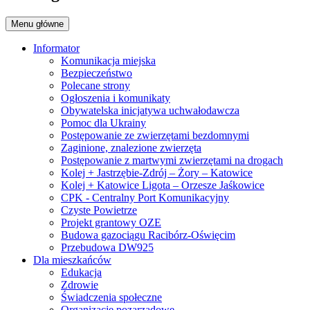
Menu główne
Informator
Komunikacja miejska
Bezpieczeństwo
Polecane strony
Ogłoszenia i komunikaty
Obywatelska inicjatywa uchwałodawcza
Pomoc dla Ukrainy
Postępowanie ze zwierzętami bezdomnymi
Zaginione, znalezione zwierzęta
Postępowanie z martwymi zwierzętami na drogach
Kolej + Jastrzębie-Zdrój – Żory – Katowice
Kolej + Katowice Ligota – Orzesze Jaśkowice
CPK - Centralny Port Komunikacyjny
Czyste Powietrze
Projekt grantowy OZE
Budowa gazociągu Racibórz-Oświęcim
Przebudowa DW925
Dla mieszkańców
Edukacja
Zdrowie
Świadczenia społeczne
Organizacje pozarządowe