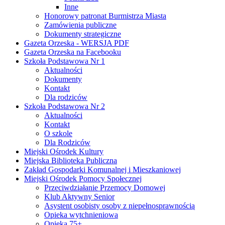
Inne
Honorowy patronat Burmistrza Miasta
Zamówienia publiczne
Dokumenty strategiczne
Gazeta Orzeska - WERSJA PDF
Gazeta Orzeska na Facebooku
Szkoła Podstawowa Nr 1
Aktualności
Dokumenty
Kontakt
Dla rodziców
Szkoła Podstawowa Nr 2
Aktualności
Kontakt
O szkole
Dla Rodziców
Miejski Ośrodek Kultury
Miejska Biblioteka Publiczna
Zakład Gospodarki Komunalnej i Mieszkaniowej
Miejski Ośrodek Pomocy Społecznej
Przeciwdziałanie Przemocy Domowej
Klub Aktywny Senior
Asystent osobisty osoby z niepełnosprawnością
Opieka wytchnieniowa
Opieka 75+