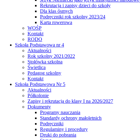
Rekrutacja i zapisy dzieci do szkoły
Dla klas ósmych
Podręczniki rok szkolny 2023/24
Karta rowerowa
WOŚP
Kontakt
RODO
Szkoła Podstawowa nr 4
Aktualności
Rok szkolny 2021/2022
Stołówka szkolna
Świetlica
Pedagog szkolny
Kontakt
Szkoła Podstawowa Nr 5
Aktualności
Półkolonie
Zapisy i rekrutacja do klasy I na 2026/2027
Dokumenty
Programy nauczania
Standardy ochrony małoletnich
Podręczniki
Regulaminy i procedury
Druki do pobrania