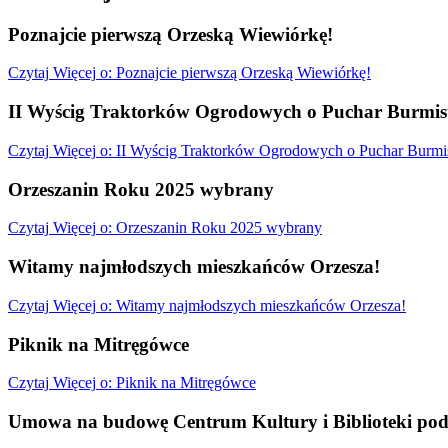
Poznajcie pierwszą Orzeską Wiewiórkę!
Czytaj
Więcej
o: Poznajcie pierwszą Orzeską Wiewiórkę!
II Wyścig Traktorków Ogrodowych o Puchar Burmist
Czytaj
Więcej
o: II Wyścig Traktorków Ogrodowych o Puchar Burmis
Orzeszanin Roku 2025 wybrany
Czytaj
Więcej
o: Orzeszanin Roku 2025 wybrany
Witamy najmłodszych mieszkańców Orzesza!
Czytaj
Więcej
o: Witamy najmłodszych mieszkańców Orzesza!
Piknik na Mitręgówce
Czytaj
Więcej
o: Piknik na Mitręgówce
Umowa na budowę Centrum Kultury i Biblioteki pod