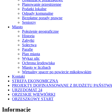
Planowanie przestrzenne
Podatki lokalne
Odpady komunalne
Bezpłatne porady prawne
Seniorzy
Miasto
Położenie geograficzne
Historia
Zabytki
Sołectwa
Parafie
Plan miasta
Wykaz ulic
Ochrona środowiska
Miasto w liczbach
Wirtualny spacer po powiecie mikołowskim
Kontakt
STREFA EKONOMICZNA
PROJEKTY DOFINANSOWANE Z BUDŻETU PAŃSTW
URZĘDOMAT 24
ORZESKIE WIEWIÓRKI
ORZESZKOWY START
Informacje