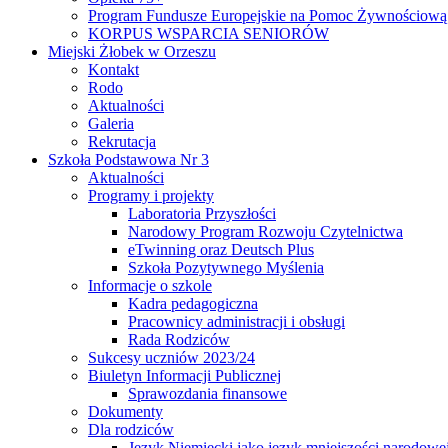
Program Fundusze Europejskie na Pomoc Żywnościową
KORPUS WSPARCIA SENIORÓW
Miejski Żłobek w Orzeszu
Kontakt
Rodo
Aktualności
Galeria
Rekrutacja
Szkoła Podstawowa Nr 3
Aktualności
Programy i projekty
Laboratoria Przyszłości
Narodowy Program Rozwoju Czytelnictwa
eTwinning oraz Deutsch Plus
Szkoła Pozytywnego Myślenia
Informacje o szkole
Kadra pedagogiczna
Pracownicy administracji i obsługi
Rada Rodziców
Sukcesy uczniów 2023/24
Biuletyn Informacji Publicznej
Sprawozdania finansowe
Dokumenty
Dla rodziców
Język Niemiecki jako język mniejszości narodowe