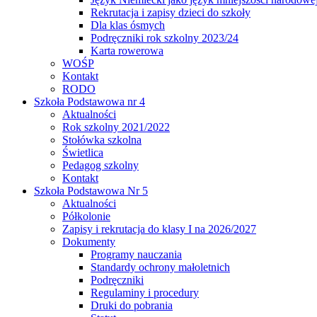
Rekrutacja i zapisy dzieci do szkoły
Dla klas ósmych
Podręczniki rok szkolny 2023/24
Karta rowerowa
WOŚP
Kontakt
RODO
Szkoła Podstawowa nr 4
Aktualności
Rok szkolny 2021/2022
Stołówka szkolna
Świetlica
Pedagog szkolny
Kontakt
Szkoła Podstawowa Nr 5
Aktualności
Półkolonie
Zapisy i rekrutacja do klasy I na 2026/2027
Dokumenty
Programy nauczania
Standardy ochrony małoletnich
Podręczniki
Regulaminy i procedury
Druki do pobrania