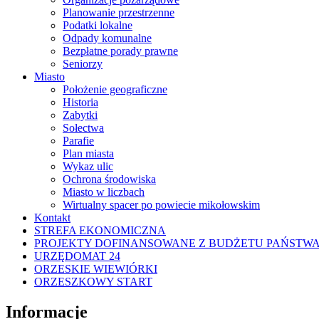
Planowanie przestrzenne
Podatki lokalne
Odpady komunalne
Bezpłatne porady prawne
Seniorzy
Miasto
Położenie geograficzne
Historia
Zabytki
Sołectwa
Parafie
Plan miasta
Wykaz ulic
Ochrona środowiska
Miasto w liczbach
Wirtualny spacer po powiecie mikołowskim
Kontakt
STREFA EKONOMICZNA
PROJEKTY DOFINANSOWANE Z BUDŻETU PAŃSTW
URZĘDOMAT 24
ORZESKIE WIEWIÓRKI
ORZESZKOWY START
Informacje