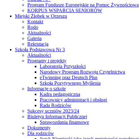
Program Fundusze Europejskie na Pomoc Żywnościową
KORPUS WSPARCIA SENIORÓW
Miejski Żłobek w Orzeszu
Kontakt
Rodo
Aktualności
Galeria
Rekrutacja
Szkoła Podstawowa Nr 3
Aktualności
Programy i projekty
Laboratoria Przyszłości
Narodowy Program Rozwoju Czytelnictwa
eTwinning oraz Deutsch Plus
Szkoła Pozytywnego Myślenia
Informacje o szkole
Kadra pedagogiczna
Pracownicy administracji i obsługi
Rada Rodziców
Sukcesy uczniów 2023/24
Biuletyn Informacji Publicznej
Sprawozdania finansowe
Dokumenty
Dla rodziców
Język Niemiecki jako język mniejszości narodowe