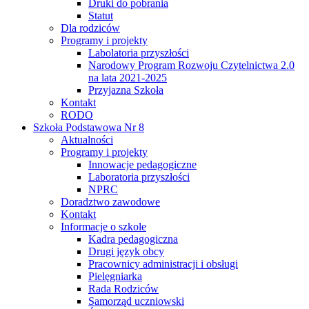
Druki do pobrania
Statut
Dla rodziców
Programy i projekty
Labolatoria przyszłości
Narodowy Program Rozwoju Czytelnictwa 2.0
na lata 2021-2025
Przyjazna Szkoła
Kontakt
RODO
Szkoła Podstawowa Nr 8
Aktualności
Programy i projekty
Innowacje pedagogiczne
Laboratoria przyszłości
NPRC
Doradztwo zawodowe
Kontakt
Informacje o szkole
Kadra pedagogiczna
Drugi język obcy
Pracownicy administracji i obsługi
Pielęgniarka
Rada Rodziców
Samorząd uczniowski