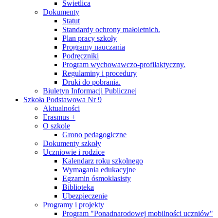
Świetlica
Dokumenty
Statut
Standardy ochrony małoletnich.
Plan pracy szkoły
Programy nauczania
Podręczniki
Program wychowawczo-profilaktyczny.
Regulaminy i procedury
Druki do pobrania.
Biuletyn Informacji Publicznej
Szkoła Podstawowa Nr 9
Aktualności
Erasmus +
O szkole
Grono pedagogiczne
Dokumenty szkoły
Uczniowie i rodzice
Kalendarz roku szkolnego
Wymagania edukacyjne
Egzamin ósmoklasisty
Biblioteka
Ubezpieczenie
Programy i projekty
Program "Ponadnarodowej mobilności uczniów"