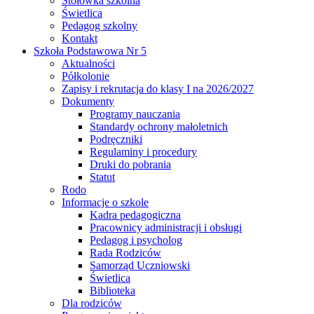
Stołówka szkolna
Świetlica
Pedagog szkolny
Kontakt
Szkoła Podstawowa Nr 5
Aktualności
Półkolonie
Zapisy i rekrutacja do klasy I na 2026/2027
Dokumenty
Programy nauczania
Standardy ochrony małoletnich
Podręczniki
Regulaminy i procedury
Druki do pobrania
Statut
Rodo
Informacje o szkole
Kadra pedagogiczna
Pracownicy administracji i obsługi
Pedagog i psycholog
Rada Rodziców
Samorząd Uczniowski
Świetlica
Biblioteka
Dla rodziców