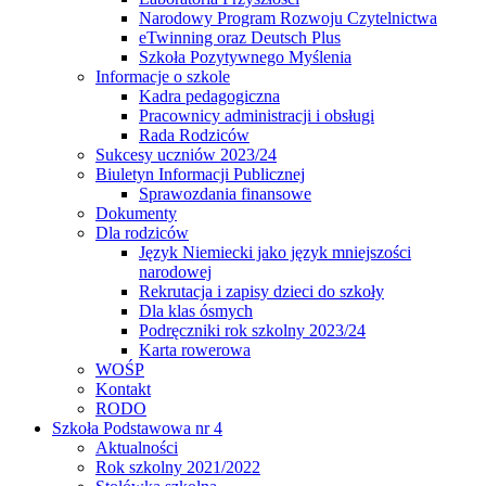
Narodowy Program Rozwoju Czytelnictwa
eTwinning oraz Deutsch Plus
Szkoła Pozytywnego Myślenia
Informacje o szkole
Kadra pedagogiczna
Pracownicy administracji i obsługi
Rada Rodziców
Sukcesy uczniów 2023/24
Biuletyn Informacji Publicznej
Sprawozdania finansowe
Dokumenty
Dla rodziców
Język Niemiecki jako język mniejszości
narodowej
Rekrutacja i zapisy dzieci do szkoły
Dla klas ósmych
Podręczniki rok szkolny 2023/24
Karta rowerowa
WOŚP
Kontakt
RODO
Szkoła Podstawowa nr 4
Aktualności
Rok szkolny 2021/2022