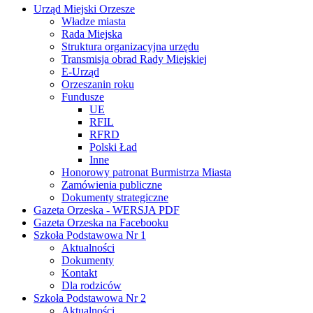
Urząd Miejski Orzesze
Władze miasta
Rada Miejska
Struktura organizacyjna urzędu
Transmisja obrad Rady Miejskiej
E-Urząd
Orzeszanin roku
Fundusze
UE
RFIL
RFRD
Polski Ład
Inne
Honorowy patronat Burmistrza Miasta
Zamówienia publiczne
Dokumenty strategiczne
Gazeta Orzeska - WERSJA PDF
Gazeta Orzeska na Facebooku
Szkoła Podstawowa Nr 1
Aktualności
Dokumenty
Kontakt
Dla rodziców
Szkoła Podstawowa Nr 2
Aktualności