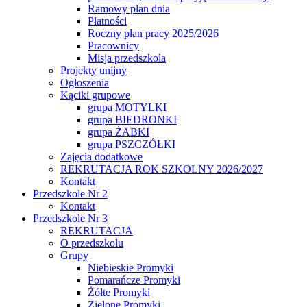
Ramowy plan dnia
Płatności
Roczny plan pracy 2025/2026
Pracownicy
Misja przedszkola
Projekty unijny
Ogłoszenia
Kąciki grupowe
grupa MOTYLKI
grupa BIEDRONKI
grupa ŻABKI
grupa PSZCZÓŁKI
Zajęcia dodatkowe
REKRUTACJA ROK SZKOLNY 2026/2027
Kontakt
Przedszkole Nr 2
Kontakt
Przedszkole Nr 3
REKRUTACJA
O przedszkolu
Grupy
Niebieskie Promyki
Pomarańcze Promyki
Żółte Promyki
Zielone Promyki