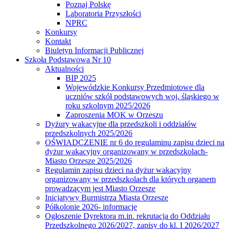
Poznaj Polskę
Laboratoria Przyszłości
NPRC
Konkursy
Kontakt
Biuletyn Informacji Publicznej
Szkoła Podstawowa Nr 10
Aktualności
BIP 2025
Wojewódzkie Konkursy Przedmiotowe dla
uczniów szkół podstawowych woj. śląskiego w
roku szkolnym 2025/2026
Zaproszenia MOK w Orzeszu
Dyżury wakacyjne dla przedszkoli i oddziałów
przedszkolnych 2025/2026
OŚWIADCZENIE nr 6 do regulaminu zapisu dzieci na
dyżur wakacyjny organizowany w przedszkolach-
Miasto Orzesze 2025/2026
Regulamin zapisu dzieci na dyżur wakacyjny
organizowany w przedszkolach dla których organem
prowadzącym jest Miasto Orzesze
Inicjatywy Burmistrza Miasta Orzesze
Półkolonie 2026- informacje
Ogłoszenie Dyrektora m.in. rekrutacja do Oddziału
Przedszkolnego 2026/2027, zapisy do kl. I 2026/2027