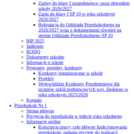
Zapisy do klasy I uzupełniające- poza obwodem
szkoły 2026/2027
Zapis do klasy I SP 10 w roku szkolnym
2026/2027
Rekrutacja do Oddziału Przedszkolnego na
2026/2027 wraz z dokumentami również na
stronie Oddziału Przedszkolnego SP 10
BIP 2025
Jadłospis
RODO
Dokumenty szkolne
Informacje o szkole
Programy, projekty, konkursy
Konkursy organizowane w szkole
Projekty
Wojewódzkie Konkursy Przedmiotowe dla
uczniów szkół podstawowych woj. śląskiego w
roku szkolnym 2025/2026
Kontakt
Przedszkole Nr 1
Strona główna
Przyjęcia do przedszkola w trakcie roku szkolnego
Informacje ogólne
Koncepcja pracy; cele główne funkcjonowania
przedszkola; zadania przyjęte do realizacji