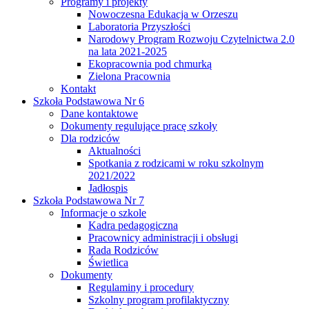
Programy i projekty
Nowoczesna Edukacja w Orzeszu
Laboratoria Przyszłości
Narodowy Program Rozwoju Czytelnictwa 2.0
na lata 2021-2025
Ekopracownia pod chmurką
Zielona Pracownia
Kontakt
Szkoła Podstawowa Nr 6
Dane kontaktowe
Dokumenty regulujące pracę szkoły
Dla rodziców
Aktualności
Spotkania z rodzicami w roku szkolnym
2021/2022
Jadłospis
Szkoła Podstawowa Nr 7
Informacje o szkole
Kadra pedagogiczna
Pracownicy administracji i obsługi
Rada Rodziców
Świetlica
Dokumenty
Regulaminy i procedury
Szkolny program profilaktyczny