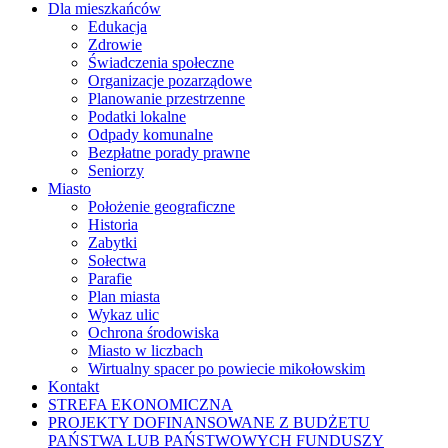
Dla mieszkańców
Edukacja
Zdrowie
Świadczenia społeczne
Organizacje pozarządowe
Planowanie przestrzenne
Podatki lokalne
Odpady komunalne
Bezpłatne porady prawne
Seniorzy
Miasto
Położenie geograficzne
Historia
Zabytki
Sołectwa
Parafie
Plan miasta
Wykaz ulic
Ochrona środowiska
Miasto w liczbach
Wirtualny spacer po powiecie mikołowskim
Kontakt
STREFA EKONOMICZNA
PROJEKTY DOFINANSOWANE Z BUDŻETU
PAŃSTWA LUB PAŃSTWOWYCH FUNDUSZY