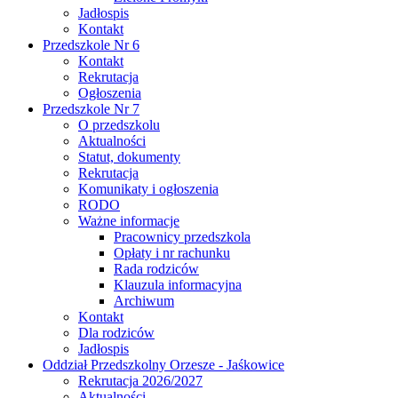
Jadłospis
Kontakt
Przedszkole Nr 6
Kontakt
Rekrutacja
Ogłoszenia
Przedszkole Nr 7
O przedszkolu
Aktualności
Statut, dokumenty
Rekrutacja
Komunikaty i ogłoszenia
RODO
Ważne informacje
Pracownicy przedszkola
Opłaty i nr rachunku
Rada rodziców
Klauzula informacyjna
Archiwum
Kontakt
Dla rodziców
Jadłospis
Oddział Przedszkolny Orzesze - Jaśkowice
Rekrutacja 2026/2027
Aktualności