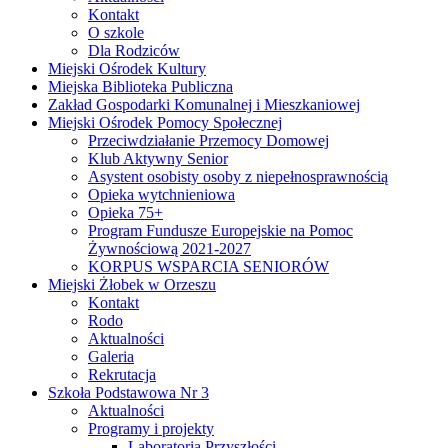
Kontakt
O szkole
Dla Rodziców
Miejski Ośrodek Kultury
Miejska Biblioteka Publiczna
Zakład Gospodarki Komunalnej i Mieszkaniowej
Miejski Ośrodek Pomocy Społecznej
Przeciwdziałanie Przemocy Domowej
Klub Aktywny Senior
Asystent osobisty osoby z niepełnosprawnością
Opieka wytchnieniowa
Opieka 75+
Program Fundusze Europejskie na Pomoc
Żywnościową 2021-2027
KORPUS WSPARCIA SENIORÓW
Miejski Żłobek w Orzeszu
Kontakt
Rodo
Aktualności
Galeria
Rekrutacja
Szkoła Podstawowa Nr 3
Aktualności
Programy i projekty
Laboratoria Przyszłości