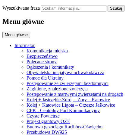
Wyszukiwana fraza
Szukaj
Menu główne
Menu główne
Informator
Komunikacja miejska
Bezpieczeństwo
Polecane strony
Ogłoszenia i komunikaty
Obywatelska inicjatywa uchwałodawcza
Pomoc dla Ukrainy
Postępowanie ze zwierzętami bezdomnymi
Zaginione, znalezione zwierzęta
Postępowanie z martwymi zwierzętami na drogach
Kolej + Jastrzębie-Zdrój – Żory – Katowice
Kolej + Katowice Ligota – Orzesze Jaśkowice
CPK - Centralny Port Komunikacyjny
Czyste Powietrze
Projekt grantowy OZE
Budowa gazociągu Racibórz-Oświęcim
Przebudowa DW925