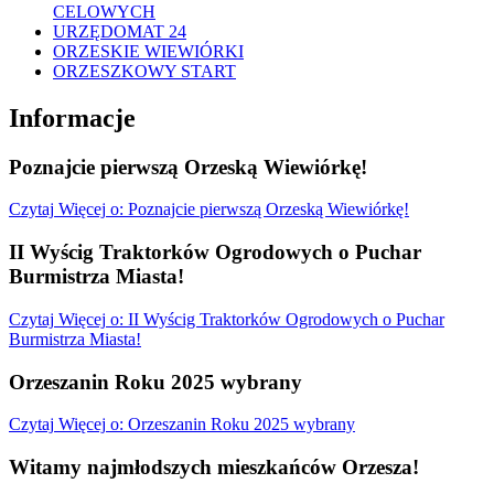
CELOWYCH
URZĘDOMAT 24
ORZESKIE WIEWIÓRKI
ORZESZKOWY START
Informacje
Poznajcie pierwszą Orzeską Wiewiórkę!
Czytaj
Więcej
o: Poznajcie pierwszą Orzeską Wiewiórkę!
II Wyścig Traktorków Ogrodowych o Puchar
Burmistrza Miasta!
Czytaj
Więcej
o: II Wyścig Traktorków Ogrodowych o Puchar
Burmistrza Miasta!
Orzeszanin Roku 2025 wybrany
Czytaj
Więcej
o: Orzeszanin Roku 2025 wybrany
Witamy najmłodszych mieszkańców Orzesza!